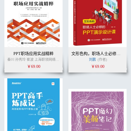
PPT职场应用实战精粹
文形色构，职场人士必修的PPT演示设计课
秦川 孙秀玲 崔波 上海职领网络科技有限公司 (作者)
刘鹏
(作者)
￥69.00
￥69.00