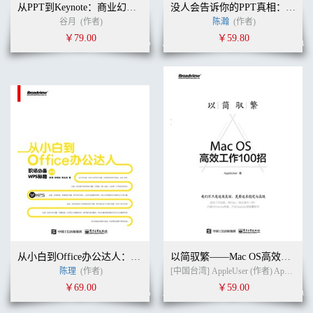
从PPT到Keynote：商业幻灯片设计指南
没人会告诉你的PPT真相：学幻灯片制作看这本就够了
谷月
(作者)
陈瀚
(作者)
￥79.00
￥59.80
从小白到Office办公达人：职场必备WPS秘籍（全彩）
以简驭繁——Mac OS高效工作100招
陈理
(作者)
[中国台湾] AppleUser (作者) AppleUser (译者)
￥69.00
￥59.00