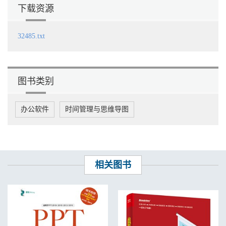
下载资源
2. 半屏蒙版式 / 43
3. 倾斜蒙版式 / 43
4. 线框式 / 44
32485.txt
5. 四周渐变式 / 44
6. 模块拼图式 / 45
7. 圆形式 / 45
8. 三角框式 / 46
9. 方框或多边形框式 / 46
图书类别
10. 炫酷科技式 / 47
11. 曲线图式 / 48
办公软件
时间管理与思维导图
12. 元素点缀式 / 49
13. 字+ 小标识 / 49
14. 曲线模块式 / 50
15. 填色文本框 / 51
16. 纯文字式 / 52
17. 插画式 / 53
相关图书
18. 纹理式 / 54
19. 创意式 / 55
2.2 清晰目录页 / 55
1. 全屏图片填充式 / 56
2. 半屏图片填充式 / 56
3. 交错式 / 57