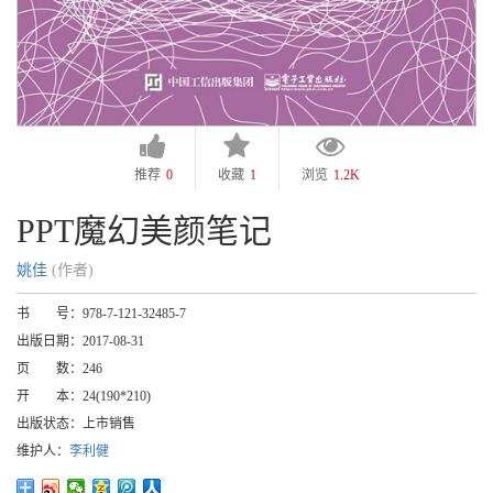
推荐
0
收藏
1
浏览
1.2K
PPT魔幻美颜笔记
姚佳
(作者)
书 号：
978-7-121-32485-7
出版日期：
2017-08-31
页 数：
246
开 本：
24(190*210)
出版状态：
上市销售
维护人：
李利健