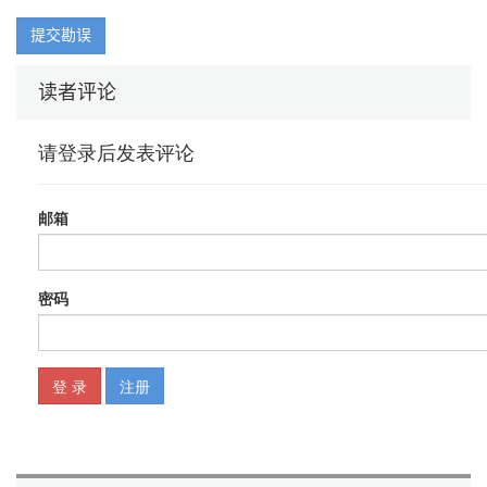
7. 模仿经典配色，快速取色 / 29
8. 保持PPT 中图片的质量 / 30
提交勘误
9. 增加PPT“后悔药” / 30
10. 找回丢失内容 / 30
读者评论
11. 无敌笔刷 / 30
12. 对齐，对齐，再对齐 / 30
13. 小图标存储备份 / 30
14. 美图备份 / 32
15. 字体安装和备份 / 34
16. 字体转形状 / 35
17. 替换PPT 全部字体 / 35
18. 动画刷 / 36
19. 一键去除所有的动画 / 36
20. 翻译工具 / 36
21.Word 转PPT / 36
22.PPT 转Word / 36
23. 掌握格式转换软件 / 37
24. 隐藏和显示鼠标指针 / 37
25. 用画笔做标记 / 37
26. 学会使用基本快捷键 / 38
第2 章 PPT 核心页面高颜值排版
2.1 飙高封面颜值 / 42
1. 全屏蒙版式 / 42