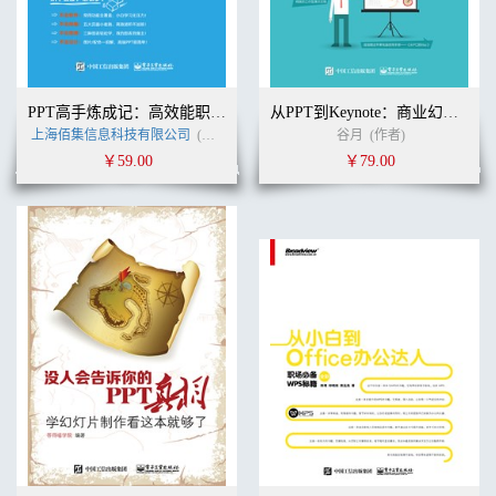
11. 先抑后扬型 / 72
12. 详细叙述型 / 73
2.4 精修分隔页 / 74
1. 全屏居中式 / 74
2. 图形拼接式 / 76
3. 纯文字式 / 77
PPT高手炼成记：高效能职场PPT修炼之道
从PPT到Keynote：商业幻灯片设计指南
4. 图形居中式 / 79
上海佰集信息科技有限公司
(作者)
谷月
(作者)
5. 样机套用式 / 80
￥59.00
￥79.00
6. 图文混搭式 / 81
7. 创意式 / 81
2.5 完美结尾页 / 82
第3章 PPT排版独门绝技
3.1 文字创意排版技巧 / 84
1. 引号设计 / 84
2. 零散元素设计 / 85
3. 括号设计 / 86
4. 利用图标排序 / 87
5. 变换图形透明度 / 88
6. 镂空反衬 / 89
7. 模块设计 / 90
8. 线框修饰 / 91
9. 文字叠加设计 / 93
10. 利用交界 / 93