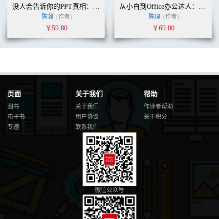
11. 文字大小夸张对比 / 94
没人会告诉你的PPT真相：学幻灯片制作看这本就够了
从小白到Office办公达人：职场必备WPS秘籍（全彩）
12. 文字粗细对比 / 95
陈瀚
(作者)
陈理
(作者)
13. 重点文字颜色变化 / 95
￥59.80
￥69.00
14. 射线分割 / 96
15. 样机填充 / 97
16. 对话框形式 / 98
17. 文字内部色块填充 / 99
18. 错落图层排版 / 100
19. 创意的阴影 / 100
页面
关于我们
帮助
20. 透视特效 / 101
3.2 图片高颜值排版 / 102
图书
关于我们
作译者帮助
1. 图片叠放 / 102
电子书
用户协议
关于积分
2. 加小标签 / 104
专题
联系我们
3. 差异性 / 105
4. 去背景 / 106
5. 与图形叠放 / 107
6. 图形裁剪 / 108
7. 折角或折页修饰 / 109
8. 图形装饰 / 110
微信公众号
9. 图片异形 / 111
10. 图片局部分割 / 112
11. 小图标元素 / 113