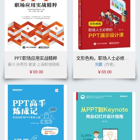
4. 蒙版式 / 57
5. 阶梯倾斜式 / 58
6. 文字背景式 / 59
7. 小图标指引式 / 59
8. 夸张数字式 / 60
9. 模块设计式 / 60
10. 分屏设计式 / 61
11. 半屏斜切式 / 62
12. 背景重叠式 / 62
PPT职场应用实战精粹
文形色构，职场人士必修的PPT演示设计课
13. 竖轴索引式 / 63
秦川 孙秀玲 崔波 上海职领网络科技有限公司 (作者)
刘鹏
(作者)
14. 轨道式 / 64
2.3 内容逻辑排版 / 64
￥69.00
￥69.00
1. 逻辑模块型 / 64
2. 时间轴型 / 65
3. 地点线型 / 66
4. 图表型 / 67
5. 对比型 / 68
6. 信息平行罗列型 / 69
7. 透视引导型 / 70
8. 图标指引型 / 71
9. 案例分析型 / 71
10. 问题及问答型 / 72