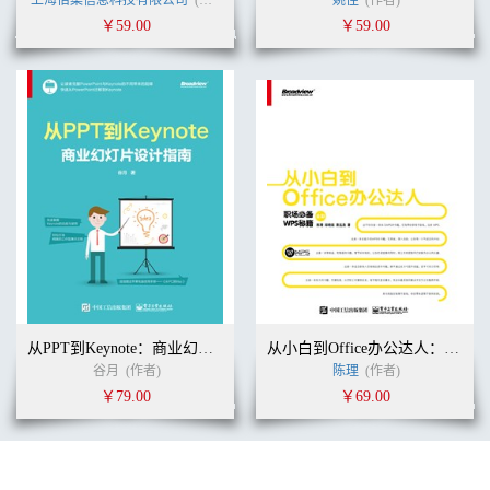
上海佰集信息科技有限公司
(作者)
姚佳
(作者)
1.2 将公司Logo毫无违和感地融入模板 / 102
￥59.00
￥59.00
1.3 替换模板的作者信息 / 106
任务2 门面装扮——封面页和目录页 / 107
2.1 封面页：模板标题、副标题字数与实际不匹配的处理办法 / 108
2.2 目录页：模板目录项个数与实际不匹配的处理办法 / 110
任务3 图片处理——将模板图片完美替换 / 116
3.1 模板图片与实际图片大小不匹配的处理办法 / 116
3.2 拓展内容：图片选择三原则 / 123
3.3 拓展内容：免费美图网站大搜罗 / 123
3.4 拓展内容：以图搜图，找到质量最好的图片 / 123
3.5 拓展内容：增加时髦度，制作不规则形状图片 / 123
3.6 拓展内容：视线焦点，快速打造拟物化图片 / 123
3.7 拓展内容：修掉不和谐的图片背景 / 123
3.8 拓展内容：让同一页幻灯片上的多张图片和谐共处 / 123
任务4 图表处理——用图表优雅地展示数据 / 124
4.1 修改模板图表数据以匹配实际情况 / 124
从PPT到Keynote：商业幻灯片设计指南
从小白到Office办公达人：职场必备WPS秘籍（全彩）
4.2 拓展内容：图表选择二原则 / 126
谷月
(作者)
陈理
(作者)
4.3 拓展内容：图表创建二法 / 126
￥79.00
￥69.00
4.4 拓展内容：图表快速美化大法 / 126
4.5 拓展内容：图表美化根本原则 / 126
4.6 拓展内容：复制/粘贴大法制作个性图表 / 126
任务5 图标处理——图标，最容易被忽略的违和感创造者 / 127