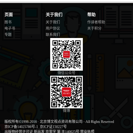
5.1 模板的图标也是需要修改的 / 128
5.2 拓展内容：用PPT内置特殊字体做图标 / 130
5.3 拓展内容：免费图标资源大搜罗 / 130
页面
关于我们
帮助
5.4 拓展内容：使用PPT绘制图标 / 130
图书
关于我们
作译者帮助
任务6 文字处理——模板字数与实际不一致的处理方法 / 131
电子书
用户协议
关于积分
6.1 调整文字使其尽量与模板一致的四种方法 / 132
专题
联系我们
6.2 拓展内容：文字的容器——文本框 / 135
6.3 拓展内容：低配版图标——项目符号和编号 / 135
6.4 拓展内容：文字的水平对齐和垂直对齐 / 135
6.5 拓展内容：快速制作艺术字 / 135
任务7 解决修改模板的疑难杂症 / 136
7.1 模板的内容全是图片无法修改怎么办 / 136
微信公众号
7.2 模板的图表是用形状画的无法改数据怎么办 / 140
7.3 修改了幻灯片母版/版式，幻灯片却没有变怎么办 / 141
任务8 通关得秘籍之扫码答题通关后得到模板修改秘籍 / 143
第六关 补充，根据内容增加个性化页面 / 144
任务1 从别的模板搬运来适合的页面 / 144
1.1 复制粘贴的秘密——使用目标主题VS保留源格式 / 144
微博
1.2 让复制来的幻灯片与当前模板风格完美统一的方法 / 147
任务2 SmartArt快速制作个性化页面 / 149
版权所有©1998-2016
·
北京博文视点资讯有限公司
·
All Rights Reserved
京ICP备14025786号-1
京ICP证150227号
2.1 聪明又漂亮的SmartArt / 149
出版物经营许可证 新出发 京零字 第 丰140025号
营业执照