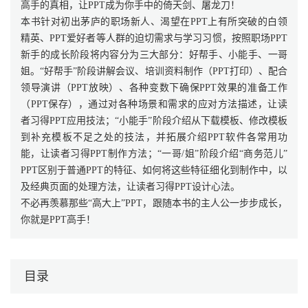
高手的真相，让PPT成为你手中的倚天剑、屠龙刀！
本书针对初出茅庐的职场新人、渴望在PPT上有所突破的白领
精英、PPT爱好者等人群的迫切需求与学习习惯，按照职场PPT
新手的成长阶段将内容分为三大部分：好帮手、小能手、一哥
姐。“好帮手”阶段讲解会议、培训资料制作（PPT打印）、配合
领导演讲（PPT放映）、各种变数下确保PPT效果的准备工作
（PPT保存），通过对各种场景和需求的应对方法描述，让读
者习得PPT应用技法；“小能手”阶段介绍从下载模板、修改模板
到补充模板不足之处的技法，并拓展介绍PPT软件各常用功
能，让读者习得PPT制作方法；“一哥/姐”阶段介绍“商务范儿”
PPT区别于普通PPT的特征、如何将这些特征细化到制作中，以
及经典页面的处理方法，让读者习得PPT设计心法。
不必再羡慕那些“高大上”PPT，跟随本书的主人公一步步成长，
你就是PPT高手！
目录