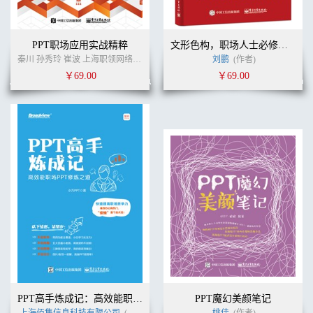
3.2 PPT未保存就自动关闭如何恢复 / 73
3.3 让PPT只能观看不能修改 / 74
任务4 通关得秘籍之扫码答题通关后得到保存技法秘籍 / 76
PPT职场应用实战精粹
文形色构，职场人士必修的PPT演示设计课
第二张地图 龙战于野
秦川 孙秀玲 崔波 上海职领网络科技有限公司 (作者)
刘鹏
(作者)
￥69.00
￥69.00
第四关 下载，好的模板是成功的一半 / 78
任务1 有的放矢——快速找到好模板 / 78
1.1 高质量模板聚集地大搜罗 / 78
1.2 判断高质量模板的五大特征 / 84
任务2 一键变色——快速改出好模板 / 87
2.1 一键变色的基石——PPT主题颜色 / 87
2.2 一键切换主题颜色方案 / 88
2.3 批量修改PPT某个特定颜色 / 90
任务3 解决下载模板的疑难杂症 / 92
3.1 无论怎么修改主题颜色，幻灯片上的颜色就是不发生变化 / 93
3.2 事情紧急，没空下载模板 / 93
3.3 下载了太多模板，关键时刻找不到需要的 / 97
任务4 通关得秘籍之扫码答题通关后得到模板下载秘籍 / 98
第五关 修改，让PPT模板如私人定制 / 99
任务1 痕迹清扫——用模板不被发现 / 99
PPT高手炼成记：高效能职场PPT修炼之道
PPT魔幻美颜笔记
1.1 模板信息的大本营——幻灯片母版 / 100