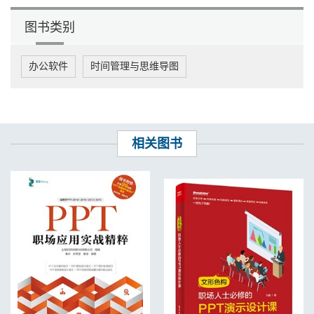
4.5 PPT放映到某页自动结束放映 / 48
4.6 PPT放映时未单击鼠标就自动跳转 / 48
图书类别
4.7 PPT放映时单击鼠标右键不出现菜单 / 49
4.8 让PPT自动循环播放 / 50
4.9 让PPT切换到下一页时背景音乐不暂停 / 52
办公软件
时间管理与思维导图
4.10 在PPT放映中嵌入可单击播放的视频 / 52
任务5 通关得秘籍之扫码答题通关后得到放映技法秘籍 / 54
第三关 完美保存——不怕换电脑放映的保存技法 / 55
任务1 应对PPT超链接失效问题 / 55
相关图书
1.1 失效原因解析——基于引用的超链接 / 56
1.2 超链接的正确设置步骤 / 58
1.3 超链接错误设置后的补救办法 / 58
1.4 拓展内容：超链接还能做哪些事儿 / 60
1.5 拓展内容：删除超链接 / 60
任务2 有备无患——PPT万全保存大法 / 61
2.1 防止文字变形错位的4种方法 / 61
2.2 防止图表失踪的方法 / 65
2.3 PPT嵌入视频最可靠的操作指南 / 67
2.4 预防未知问题的万全保存大法 / 68
任务3 解决PPT保存的疑难杂症 / 72
3.1 超链接文字变色有下画线且不可修改 / 72