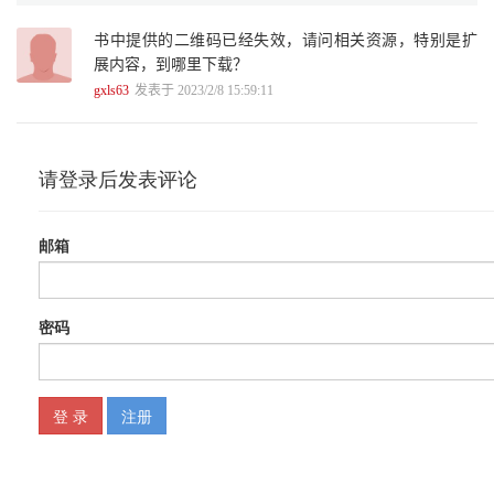
任务4 通关得秘籍之扫码答题通关后得到打印技法秘籍 / 34
书中提供的二维码已经失效，请问相关资源，特别是扩
第二关 完美展示——放映不是点鼠标那么简单 / 35
展内容，到哪里下载？
任务1 亲近的机会——配合领导演讲 / 35
1.1 完美配合领导的秘诀——演讲者视图 / 36
gxls63
发表于 2023/2/8 15:59:11
1.2 使用演讲者视图的前提——准备与进入方法 / 36
1.3 拓展内容：演讲者视图功能全解析 / 37
1.4 拓展内容：电脑四种双屏模式在何种场景使用 / 37
任务2 临危不乱——处理放映机密PPT时他人突然闯入的情况 / 38
2.1 策略1：一键黑屏 / 38
2.2 策略2：一键白屏 / 38
2.3 策略3：屏幕拓展模式下退出放映 / 39
2.4 拓展内容：两键跳转到任意页 / 39
2.5 拓展内容：放映幻灯片和放映当前幻灯片 / 39
任务3 见风使舵——面向不同观众放映PPT中的不同页 / 40
3.1 设置自定义放映 / 40
3.2 放映自定义放映 / 44
3.3 将自定义放映设置为默认放映 / 44
任务4 解决PPT放映的疑难杂症 / 45
4.1 PPT放映到最后一页不黑屏、不结束 / 46
4.2 放映到最后一页不黑屏、直接结束 / 46
4.3 PPT放映结束直接关闭文件 / 47
4.4 放映时乱序跳转 / 48