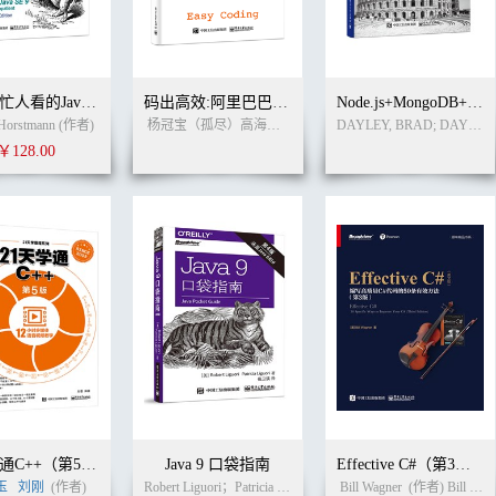
写给大忙人看的Java SE 9 核心技术
码出高效:阿里巴巴Java开发手册详解
Node.js+MongoDB+Angular Web开发：MEAN全栈权威指南
 Horstmann (作者)
杨冠宝（孤尽）高海慧（鸣莎））
阿里巴巴（中国）有限
DAYLEY, BRAD; DAYLEY, BRENDAN; DAYLEY, CALEB (作者)
￥128.00
21天学通C++（第5版）
Java 9 口袋指南
Effective C#（第3版）：编写高质量C#代码的50条有效方法（英文版）
玉
刘刚
(作者)
Robert Liguori；Patricia Liguori (作者)
Bill Wagner
张卫滨
(译者)
(作者) Bill Wagner（比尔·瓦格纳） (译者)