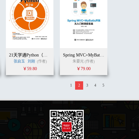
21天学通Python（第2版）
Spring MVC+MyBatis开发从入门到项目实战
张启玉
刘刚
(作者)
朱要光 (作者)
￥59.80
￥79.00
1
2
3
4
5