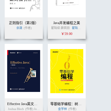
正则指引（第2版）
Java并发编程之美
公司
(作者)
余晟
(作者)
卢涛
翟陆续 薛宾田
(译者)
翟陆续
(作者)
￥59.00
Effective Java英文版 (第3版）
零基础学编程：树莓派和Python
Joshua Bloch
(作者) Joshua Bloch（约书亚·布洛克） (译者)
金学林
(作者)