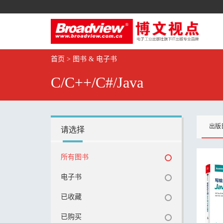
首页
>
图书 & 电子书
C/C++/C#/Java
出版
请选择
所有图书
电子书
已收藏
已购买