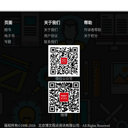
线程状态 .............................................................................128
线程优先级..........................................................................129
常用方法 .............................................................................129
同步 .....................................................................................130
页面
关于我们
帮助
并发工具集..........................................................................132
图书
关于我们
作译者帮助
第 15 章 Java 集合框架 ........................................135
电子书
用户协议
关于积分
Collection 接口 ....................................................................135
专题
联系我们
实现 .....................................................................................136
集合框架方法 ......................................................................136
集合类的算法 ......................................................................137
算法的效率..........................................................................138
Comparator 函数式接口 ......................................................139
便利的工厂方法 ..................................................................142
第 16 章 泛型框架 ................................................143
微信公众号
泛型类与接口 ......................................................................143
具有泛型的构造器 ..............................................................144
替换原则 .............................................................................145
类型参数、通配符与边界 ...................................................145
Get 和 Put 原则 ....................................................................146
泛型具体化..........................................................................147
微博
非泛型类型中的泛型方法 ...................................................148
第 17 章 Java 脚本 API ........................................149
版权所有©1998-2016
·
北京博文视点资讯有限公司
·
All Rights Reserved