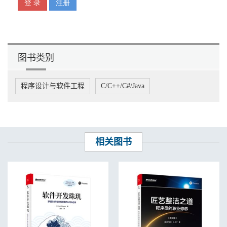
默认值 ...................................................................................34
引用对象的转换 ....................................................................36
原始类型与引用类型的转换 .................................................37
传递引用类型到方法中 .........................................................37
引用类型的对比 ....................................................................38
图书类别
拷贝引用类型 ........................................................................40
引用类型的内存分配与垃圾回收 ..........................................42
第 5 章 面向对象编程 ............................................ 43
程序设计与软件工程
C/C++/C#/Java
类和对象 ...............................................................................43
可变长度的参数列表 .............................................................49
抽象类与抽象方法 ................................................................50
静态数据成员、静态方法、静态常量以及静态初始化器 .....51
接口 .......................................................................................52
枚举 .......................................................................................53
相关图书
注解类型 ...............................................................................54
函数式接口............................................................................56
第 6 章 语句和代码块 ............................................ 57
表达式语句............................................................................57
空语句 ...................................................................................58
代码块 ...................................................................................58
条件语句 ...............................................................................58
迭代语句 ...............................................................................60