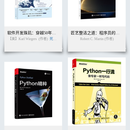
控制转移 ...............................................................................62
synchronized 语句 .................................................................63
断言语句 ...............................................................................63
异常处理语句 ........................................................................64
第 7 章 异常处理 ................................................... 65
异常层级结构 ........................................................................65
软件开发珠玑：穿越50年软件往事的60条戒律
匠艺整洁之道：程序员的职业修养（英文版）
检查型 / 非检查型异常和错误...............................................66
【美】Karl Wiegers
(作者)
死月
(译者)
Robert C. Martin (作者)
常见的检查型 / 非检查型异常和错误 ...................................67
异常处理的关键字 ................................................................69
异常处理的过程 ....................................................................74
定义自己的异常类 ................................................................74
打印异常信息 ........................................................................75
第 8 章 Java 修饰符 .............................................. 77
访问修饰符............................................................................78
其他（非访问）修饰符 .........................................................79
修饰符的编码 ........................................................................80
第 2 部分 平台
第 9 章 Java 平台，标准版 .................................... 83
常用的 Java SE API 库 ..........................................................83
第 10 章 开发的基础工具 ....................................... 97
Java 运行时环境 ....................................................................97
Java 开发工具集 ....................................................................97
Java 程序结构........................................................................99