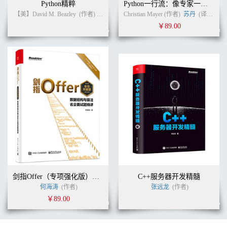
Python精粹
Python一行流：像专家一样写代码
命令行工具..........................................................................100
【美】David M. Beazley
(作者)
卢俊祥
(译者)
Christian Mayer (作者)
苏丹
(译者)
类路径 .................................................................................105
￥89.00
第 11 章 内存管理 ................................................107
垃圾收集器..........................................................................107
内存管理工具 ......................................................................109
命令行参数..........................................................................110
调整 Java 堆的大小 .............................................................113
元空间 .................................................................................113
与 GC 进行交互 ..................................................................113
第 12 章 基本输入和输出 ......................................115
标准的流 in、out 和 err .......................................................115
标准输入和输出类的层级结构 ............................................116
文件读取和写入 ..................................................................117
Socket 读取和写入 ..............................................................118
序列化 .................................................................................120
压缩和解压文件 ..................................................................121
第 13 章 新 I/O API（NIO.2） ................................123
剑指Offer（专项强化版）：数据结构与算法名企面试题精讲
C++服务器开发精髓
Path 接口 .............................................................................123
何海涛
(作者)
张远龙
(作者)
Files 类 ................................................................................124
￥89.00
其他特性 .............................................................................125
第 14 章 并发.......................................................127
创建线程 .............................................................................127