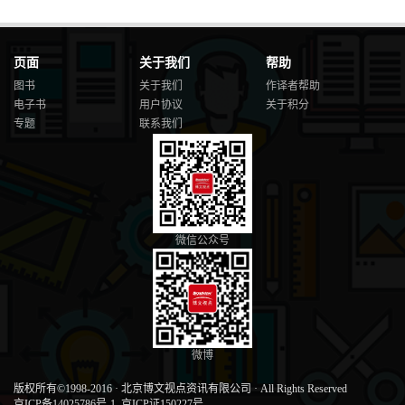
3.2.2 默认方法 112
3.2.3 解决默认方法冲突的问题 113
3.2.4 私有方法 115
页面
关于我们
帮助
3.3 接口示例 115
图书
关于我们
作译者帮助
3.3.1 Comparable接口 115
3.3.2 Comparator接口 117
电子书
用户协议
关于积分
3.3.3 Runnable接口 118
专题
联系我们
3.3.4 UI回调 119
3.4 lambda表达式 120
3.4.1 lambda表达式语法 121
3.4.2 函数式接口 122
3.5 方法引用和构造函数引用 123
3.5.1 方法引用 123
微信公众号
3.5.2 构造函数引用 125
3.6 使用lambda表达式 126
3.6.1 实现延迟执行 126
3.6.2 选择函数式接口 127
3.6.3 实现自己的函数式接口 129
3.7 lambda表达式和变量作用域 130
微博
3.7.1 lambda表达式的作用域 130
3.7.2 访问来自闭合作用域的变量 131
版权所有©1998-2016
·
北京博文视点资讯有限公司
·
All Rights Reserved
3.8 高阶函数 133
京ICP备14025786号-1
京ICP证150227号