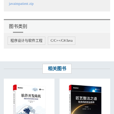
1.8.4 基本类型包装类 48
javaimpatient.zip
1.8.5 增强的for循环 48
1.8.6 数组与数组列表的复制 49
1.8.7 数组算法 50
1.8.8 命令行参数 51
1.8.9 多维数组 52
图书类别
1.9 功能分解 55
1.9.1 静态方法的声明与调用 55
程序设计与软件工程
C/C++/C#/Java
1.9.2 数组参数与返回值 55
1.9.3 可变参数 56
练习 57
第2章 面向对象编程 61
2.1 使用对象 62
2.1.1 访问器方法和修改器方法 64
相关图书
2.1.2 对象引用 65
2.2 实现类 67
2.2.1 实例变量 67
2.2.2 方法头 67
2.2.3 方法体 68
2.2.4 实例方法调用 69
2.2.5 this引用 69
2.2.6 值调用 70
2.3 构造对象 72