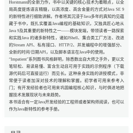
Horstmann的全新力作，书中以关键的核心技术为着眼点，以全
局高度提炼语言精髓，以高浓度、高含金量的方式对Java SE 9
的新特性进行细致讲解。作者将其沉浸于Java多年的真知灼见蕴
藏于书中，既扎实覆盖Java编程的基础知识，又独具匠心地从
Java 9及其重要的新特性之一——模块发端，带领读者一路探索
和实践Java 的诸多新特性，诸如JShell、集合类工厂方法、改进
的Stream API、私有接口、HTTP/2、并发编程中的增强部分、
全新的时间/日期API，以及脚本语言在Java中的使用。
“Impatient”系列图书风格鲜明，除悉数出自大师之手外，更以文
笔轻松、易读易懂、富含生动且可用于实践的示例程序（下载
源代码后可直接运行）而见长。这种亲身实践的讲授模式，非
常便于读者加深对技术的理解和掌握。初学者可用来参考入
门；有开发经验者也可用来巩固编程核心知识，与时俱进地把
握技术发展现状与未来趋势。
本书适合有一定Java开发经验的工程师或者架构师阅读，也可以
作为Java新特性的参考手册。