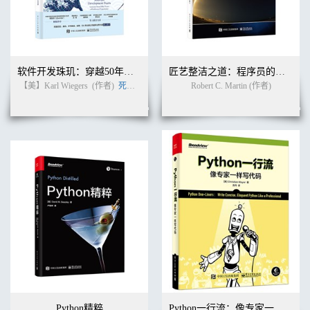
2.3.1 实现构造函数 72
2.3.2 重载 73
2.3.3 调用另一个构造函数 74
2.3.4 默认初始化 74
2.3.5 实例变量的初始化 75
软件开发珠玑：穿越50年软件往事的60条戒律
匠艺整洁之道：程序员的职业修养（英文版）
2.3.6 final实例变量 76
【美】Karl Wiegers
(作者)
死月
(译者)
Robert C. Martin (作者)
2.3.7 无参构造函数 76
2.4 静态变量和方法 77
2.4.1 静态变量 77
2.4.2 静态常量 78
2.4.3 静态初始块 79
2.4.4 静态方法 80
2.4.5 工厂方法 81
2.5 包 82
2.5.1 包的声明 82
2.5.2 jar命令 83
2.5.3 类路径 84
2.5.4 包访问权限 86
2.5.5 导入类 87
2.5.6 静态导入 88
2.6 嵌套类 89
2.6.1 静态嵌套类 89
Python精粹
Python一行流：像专家一样写代码