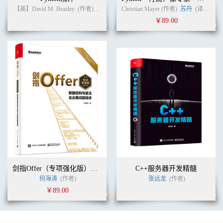
2.6.2 内部类 91
【美】David M. Beazley
(作者)
卢俊祥
(译者)
Christian Mayer (作者)
苏丹
(译者)
2.6.3 内部类的特殊语法 93
￥89.00
2.7 文档注释 95
2.7.1 插入注释 95
2.7.2 类注释 96
2.7.3 方法注释 97
2.7.4 变量注释 97
2.7.5 通用注释 98
2.7.6 链接 98
2.7.7 包、模块和概述注释 99
2.7.8 注释的提取 99
练习 100
第3章 接口和lambda表达式 105
3.1 接口 106
3.1.1 声明接口 106
3.1.2 实现接口 107
3.1.3 转换为接口类型 109
剑指Offer（专项强化版）：数据结构与算法名企面试题精讲
C++服务器开发精髓
3.1.4 强制类型转换和instanceof操作符 109
何海涛
(作者)
张远龙
(作者)
3.1.5 继承接口 .110
￥89.00
3.1.6 实现多个接口 111
3.1.7 常量 111
3.2 静态方法、默认方法和私有方法 112
3.2.1 静态方法 112