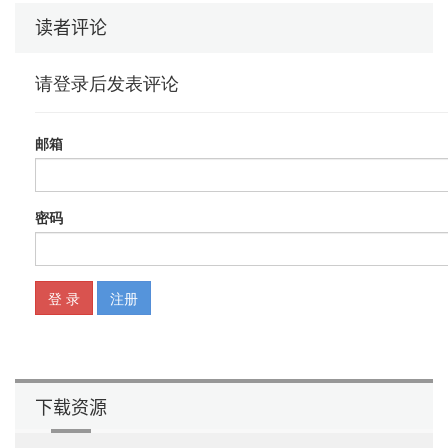
1.4.4 数字类型转换 21
读者评论
1.4.5 关系操作符和逻辑操作符 22
1.4.6 大数 24
1.5 字符串 24
1.5.1 字符串的连接 25
1.5.2 子字符串 26
1.5.3 字符串比较 26
1.5.4 数字与字符串转换 28
1.5.5 String类API 29
1.5.6 编码点和编码单元 31
1.6 输入与输出 33
1.6.1 读取输入 33
1.6.2 格式化输出 35
1.7 控制流 37
1.7.1 分支 37
1.7.2 循环 39
1.7.3 跳出循环与继续循环 41
1.7.4 局部变量作用域 43
1.8 数组和数组列表 44
1.8.1 使用数组 44
下载资源
1.8.2 构造数组 45
1.8.3 数组列表 47