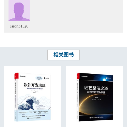
Item 66: Use native methods judiciously. . . . . . . . . . . . . . . . . . . . 285
Item 67: Optimize judiciously . . . . . . . . . . . . . . . . . . . . . . . . . . . .
286
Item 68: Adhere to generally accepted naming conventions . . . . . 289
10 Exceptions . . . . . . . . . . . . . . . . . . . . . . . . . . . . . . . . . . . . . . . .
Jason31520
293
Item 69: Use exceptions only for exceptional conditions . . . . . . . 293
Item 70: Use checked exceptions for recoverable conditions and runtime
exceptions for programming errors . . 296
Item 71: Avoid unnecessary use of checked exceptions . . . . . . . . 298
相关图书
Item 72: Favor the use of standard exceptions. . . . . . . . . . . . . . . . 300
Item 73: Throw exceptions appropriate to the abstraction. . . . . . . 302
Item 74: Document all exceptions thrown by each method. . . . . . 304
Item 75: Include failure-capture information in detail messages. . 306
Item 76: Strive for failure atomicity . . . . . . . . . . . . . . . . . . . . . . . 308
Item 77: Don’t ignore exceptions . . . . . . . . . . . . . . . . . . . . . . . . . 310
11 Concurrency . . . . . . . . . . . . . . . . . . . . . . . . . . . . . . . . . . . . . . 311
Item 78: Synchronize access to shared mutable data . . . . . . . . . . 311
Item 79: Avoid excessive synchronization . . . . . . . . . . . . . . . . . . 317
Item 80: Prefer executors, tasks, and streams to threads . . . . . . . 323
Item 81: Prefer concurrency utilities to wait and notify . . . . . . 325
Item 82: Document thread safety . . . . . . . . . . . . . . . . . . . . . . . . . 330