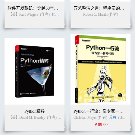
Item 83: Use lazy initialization judiciously . . . . . . . . . . . . . . . . . 333
Item 84: Don’t depend on the thread scheduler . . . . . . . . . . . . . . 336
软件开发珠玑：穿越50年软件往事的60条戒律
匠艺整洁之道：程序员的职业修养（英文版）
12 Serialization . . . . . . . . . . . . . . . . . . . . . . . . . . . . . . . . . . . . . . .
【美】Karl Wiegers
(作者)
死月
(译者)
Robert C. Martin (作者)
339
Item 85: Prefer alternatives to Java serialization . . . . . . . . . . . . . 339
Item 86: Implement Serializable with great caution . . . . . . . . 343
Item 87: Consider using a custom serialized form . . . . . . . . . . . . 346
Item 88: Write readObject methods defensively . . . . . . . . . . . . 353
Item 89: For instance control, prefer enum types to readResolve . . . . . . .
. . 359
Item 90: Consider serialization proxies instead of serialized instances . . .
. . . . . . . 363
Items Corresponding to Second Edition . . . . . . . . . . . . . . . 367
References. . . . . . . . . . . . . . . . . . . . . . . . . . . . . . . . . . . . . . . . . . . .
371
Index . . . . . . . . . . . . . . . . . . . . . . . . . . . . . . . . . . . . . . . . . . . . . . . .
377
Python精粹
Python一行流：像专家一样写代码
【美】David M. Beazley
(作者)
卢俊祥
(译者)
Christian Mayer (作者)
苏丹
(译者)
￥89.00