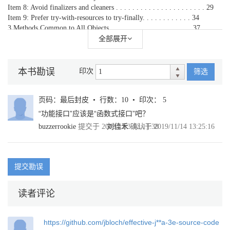
Item 8: Avoid finalizers and cleaners . . . . . . . . . . . . . . . . . . . . . . 29
Item 9: Prefer try-with-resources to try-finally. . . . . . . . . . . . 34
3 Methods Common to All Objects . . . . . . . . . . . . . . . . . . . . 37
Item 10: Obey the general contract when overriding equals . . . . . 37
全部展开
Item 11: Always override hashCode when you override equals . . 50
Item 12: Always override toString . . . . . . . . . . . . . . . . . . . . . . . . 55
Item 13: Override clone judiciously . . . . . . . . . . . . . . . . . . . . . . . . 58
本书勘误
印次
筛选
Item 14: Consider implementing Comparable . . . . . . . . . . . . . . . . 66
4 Classes and Interfaces . . . . . . . . . . . . . . . . . . . . . . . . . . . . . . . 73
Item 15: Minimize the accessibility of classes and members . . . . . 73
页码：最后封皮 • 行数：10 • 印次： 5
Item 16: In public classes, use accessor methods, not public fields 78
“功能接口”应该是“函数式接口”吧？
Item 17: Minimize mutability . . . . . . . . . . . . . . . . . . . . . . . . . . . . . 80
buzzerrookie
提交于 2019/11/3 12:11:38
刘佳禾
确认于 2019/11/14 13:25:16
Item 18: Favor composition over inheritance . . . . . . . . . . . . . . . . . 87
Item 19: Design and document for inheritance or else prohibit it 93
Item 20: Prefer interfaces to abstract classes . . . . . . . . . . . . . . . . . 99
Item 21: Design interfaces for posterity . . . . . . . . . . . . . . . . . . . . 104
提交勘误
Item 22: Use interfaces only to define types. . . . . . . . . . . . . . . . . 107
Item 23: Prefer class hierarchies to tagged classes . . . . . . . . . . . . 109
Item 24: Favor static member classes over nonstatic . . . . . . . . . . 112
读者评论
Item 25: Limit source files to a single top-level class . . . . . . . . . 115
5 Generics. . . . . . . . . . . . . . . . . . . . . . . . . . . . . . . . . . . . . . . . . . .
https://github.com/jbloch/effective-j**a-3e-source-code
117