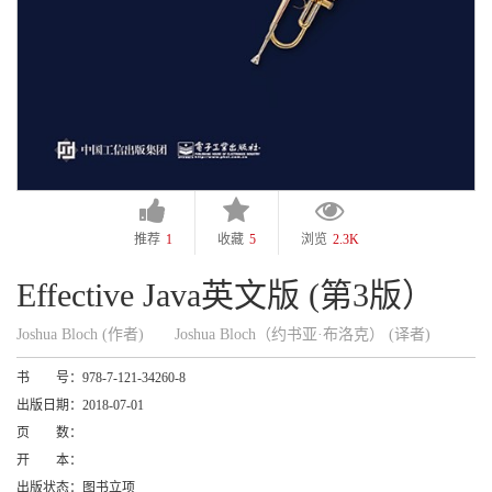
推荐
1
收藏
5
浏览
2.3K
Effective Java英文版 (第3版）
Joshua Bloch (作者)
Joshua Bloch（约书亚·布洛克） (译者)
书 号：
978-7-121-34260-8
出版日期：
2018-07-01
页 数：
开 本：
出版状态：
图书立项