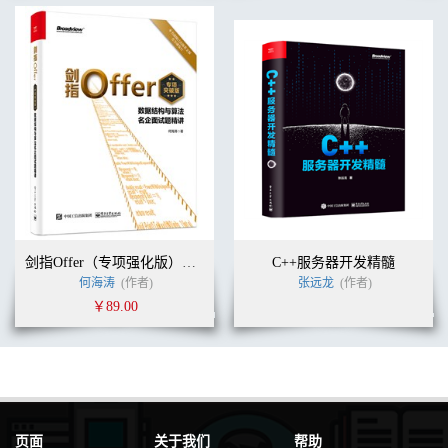
剑指Offer（专项强化版）：数据结构与算法名企面试题精讲
C++服务器开发精髓
何海涛
(作者)
张远龙
(作者)
￥89.00
页面
关于我们
帮助