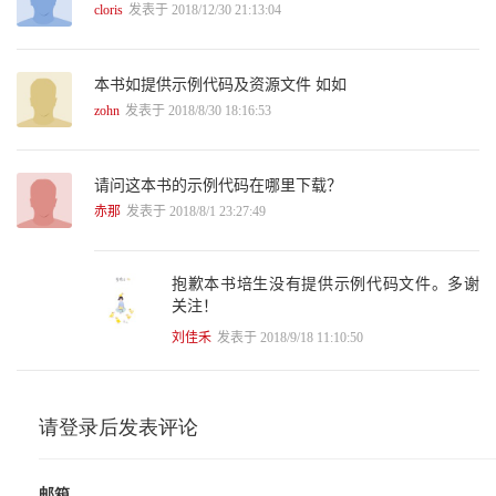
Item 26: Don’t use raw types . . . . . . . . . . . . . . . . . . . . . . . . . . . . 117
cloris
发表于 2018/12/30 21:13:04
Item 27: Eliminate unchecked warnings. . . . . . . . . . . . . . . . . . . . 123
Item 28: Prefer lists to arrays . . . . . . . . . . . . . . . . . . . . . . . . . . . . 126
Item 29: Favor generic types. . . . . . . . . . . . . . . . . . . . . . . . . . . . . 130
本书如提供示例代码及资源文件 如如
Item 30: Favor generic methods . . . . . . . . . . . . . . . . . . . . . . . . . . 135
zohn
发表于 2018/8/30 18:16:53
Item 31: Use bounded wildcards to increase API flexibility . . . . 139
Item 32: Combine generics and varargs judiciously. . . . . . . . . . . 146
Item 33: Consider typesafe heterogeneous containers . . . . . . . . . 151
6 Enums and Annotations . . . . . . . . . . . . . . . . . . . . . . . . . . . 157
请问这本书的示例代码在哪里下载？
Item 34: Use enums instead of int constants. . . . . . . . . . . . . . . . 157
赤那
发表于 2018/8/1 23:27:49
Item 35: Use instance fields instead of ordinals . . . . . . . . . . . . . . 168
Item 36: Use EnumSet instead of bit fields . . . . . . . . . . . . . . . . . . 169
Item 37: Use EnumMap instead of ordinal indexing. . . . . . . . . . . . 171
抱歉本书培生没有提供示例代码文件。多谢
Item 38: Emulate extensible enums with interfaces . . . . . . . . . . . 176
关注！
Item 39: Prefer annotations to naming patterns . . . . . . . . . . . . . . 180
刘佳禾
发表于 2018/9/18 11:10:50
Item 40: Consistently use the Override annotation. . . . . . . . . . . 188
Item 41: Use marker interfaces to define types . . . . . . . . . . . . . . 191
7 Lambdas and Streams . . . . . . . . . . . . . . . . . . . . . . . . . . . . . 193
Item 42: Prefer lambdas to anonymous classes . . . . . . . . . . . . . . 193
Item 43: Prefer method references to lambdas . . . . . . . . . . . . . . . 197
Item 44: Favor the use of standard functional interfaces . . . . . . . 199
Item 45: Use streams judiciously . . . . . . . . . . . . . . . . . . . . . . . . . 203
Item 46: Prefer side-effect-free functions in streams . . . . . . . . . . 210