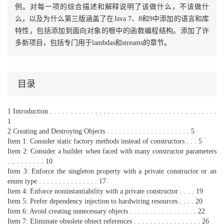
例。对每一项的综合描述和解释说明了该做什么，不该做什
么，以及为什么第三版涵盖了在Java 7、8和9中添加的语言和库
特性，包括添加到面向对象的根中的函数编程结构。添加了许
多新项目，包括专门用于lambdas和streams的章节。
目录
1 Introduction . . . . . . . . . . . . . . . . . . . . . . . . . . . . . . . . . . . . . . . . .
1
2 Creating and Destroying Objects . . . . . . . . . . . . . . . . . . . . . 5
Item 1: Consider static factory methods instead of constructors . . . 5
Item 2: Consider a builder when faced with many constructor parameters
. .. . . . . . . . 10
Item 3: Enforce the singleton property with a private constructor or an
enum type . . . . . . . . . . . . . . . 17
Item 4: Enforce noninstantiability with a private constructor . . . . 19
Item 5: Prefer dependency injection to hardwiring resources . . . . 20
Item 6: Avoid creating unnecessary objects . . . . . . . . . . . . . . . . . 22
Item 7: Eliminate obsolete object references . . . . . . . . . . . . . . . . . 26