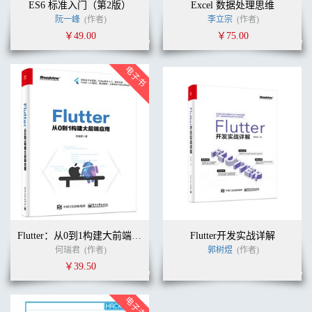
ES6 标准入门（第2版）
Excel 数据处理思维
阮一峰
(作者)
李立宗
(作者)
￥49.00
￥75.00
Flutter：从0到1构建大前端应用
Flutter开发实战详解
何瑞君
(作者)
郭树煜
(作者)
￥39.50