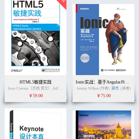
HTML5敏捷实践
Ionic实战：基于AngularJS的移动混合应用开发
Jesse Cravens（杰西.奎文）,Jeff Burtoft（杰夫.巴特福德） (作者)
Jeremy Wilken (作者)
梁杰
豆葆坤
(译者)
(译者)
￥59.00
￥75.00