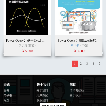
Power Query：基于Excel 和 Power BI的M函数详解及应用
Power Query：用Excel玩转商业智能数据处理
李小涛 (作者)
朱仕平
(作者)
￥59.00
￥59.00
1
2
3
4
5
页面
关于我们
帮助
图书
关于我们
作译者帮助
电子书
用户协议
关于积分
专题
联系我们