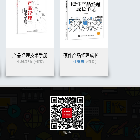
产品经理技术手册
硬件产品经理成长手记（全彩）
小风老师
(作者)
汪继志
(作者)
微博