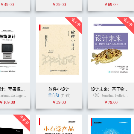
￥49.00
￥39.00
￥69.00
极简设计：苹果崛起之道
软件小设计
设计未来：基于物联网、机器人与基因技术的UX（全彩）
（美）Hartmut Esslinger（哈特穆特 艾斯林格） (作者)
董向阳
(作者)
朱宏
朱宏
(译者)
（美）Jonathan Follett（乔纳森·福利特） (作者)
￥109.00
￥39.00
￥79.00