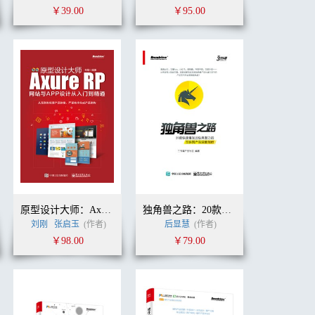
￥39.00
￥95.00
原型设计大师：Axure RP网站与APP设计从入门到精通
独角兽之路：20款快速爆发且极具潜力的互联网产品深度剖析（全彩）
刘刚
张启玉
席九天
(作者)
(译者)
后显慧
(作者)
￥98.00
￥79.00