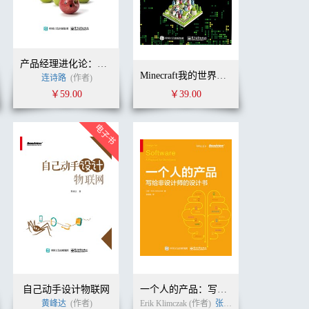
产品经理进化论：AI+时代产品经理的思维方法
Minecraft我的世界：建筑教程大全
(作者)
连诗路
覃宇
(作者)
(译者)
￥59.00
￥39.00
自己动手设计物联网
一个人的产品：写给非设计师的设计书
黄峰达
(作者)
Erik Klimczak (作者)
张卷益
(译者)