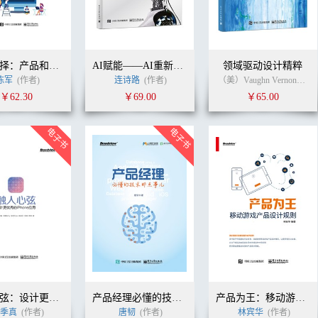
职业抉择：产品和运营求职实战攻略
AI赋能——AI重新定义产品经理
领域驱动设计精粹
陈军
(作者)
连诗路
(作者)
（美）Vaughn Vernon（沃恩·弗农）
￥62.30
￥69.00
￥65.00
触人心弦：设计更优秀的iPhone应用
产品经理必懂的技术那点事儿
产品为王：移动游戏产品设计规则
季真
(作者)
唐韧
(作者)
林宾华
(作者)