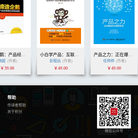
缔造企鹅：产品经理是这样炼成的
小白学产品：互联网产品经理快速成长手记
产品之力：正在爆发的互联网革命
胡超
(作者)
彭程远
(作者)
任帅帅
(作者)
￥39.00
￥49.00
￥49.00
帮助
作译者帮助
关于积分
微信公众号