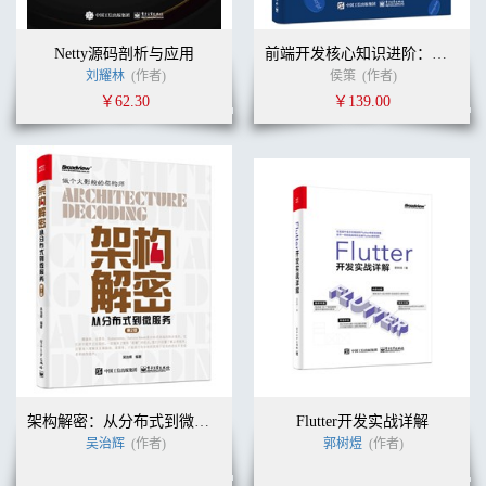
Netty源码剖析与应用
前端开发核心知识进阶：从夯实基础到突破瓶颈
刘耀林
(作者)
侯策
(作者)
￥62.30
￥139.00
架构解密：从分布式到微服务（第2版）
Flutter开发实战详解
吴治辉
(作者)
郭树煜
(作者)