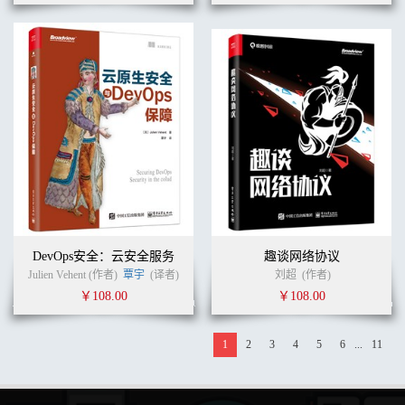
DevOps安全：云安全服务
趣谈网络协议
Julien Vehent (作者)
覃宇
(译者)
刘超
(作者)
￥108.00
￥108.00
1
2
3
4
5
6
...
11