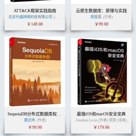
ATT&CK框架实践指南
云原生数据库：原理与实践
北京升鑫网络科技有限公司
(作者)
周恩昌
(作者)
￥148.00
￥99.00
SequoiaDB分布式数据库权威指南
最强iOS和macOS安全宝典
黄达玮
(作者)
Jonathan Levin (作者) 郑旻 (译者)
￥99.00
￥179.00