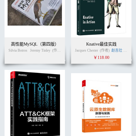
高性能MySQL（第四版）
Knative最佳实践
Silvia Botros
Jeremy Tinley
(作者)
宁海元
Jacques Chester
周振兴
张新铭
(作者)
(译者)
赵吉壮
杨云
￥118.00