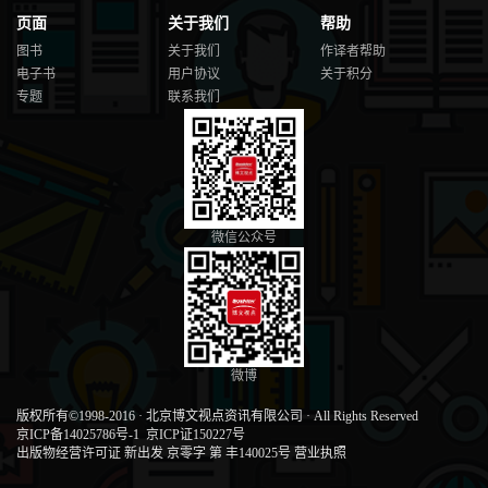
页面
关于我们
帮助
图书
关于我们
作译者帮助
电子书
用户协议
关于积分
专题
联系我们
微信公众号
微博
版权所有©1998-2016
·
北京博文视点资讯有限公司
·
All Rights Reserved
京ICP备14025786号-1
京ICP证150227号
出版物经营许可证 新出发 京零字 第 丰140025号
营业执照