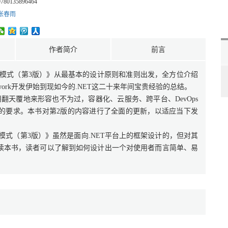
9780135896464
张春雨
作者简介
前言
与模式（第3版）》从最基本的设计原则和准则出发，全方位介绍
ework开发伊始到现如今的.NET这二十来年间宝贵经验的总结。
用翻天覆地来形容也不为过，容器化、云服务、跨平台、DevOps
的要求。本书对第2版的内容进行了全面的更新，以适应当下发
模式（第3版）》虽然是面向.NET平台上的框架设计的，但对其
读本书，读者可以了解到如何设计出一个对使用者而言简单、易