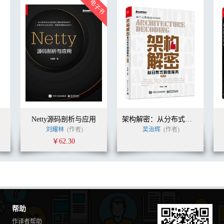
Netty源码剖析与应用
架构解密：从分布式到微服务（第2版）
刘耀林
(作者)
吴治辉
(作者)
￥62.30
帮助
作译者帮助