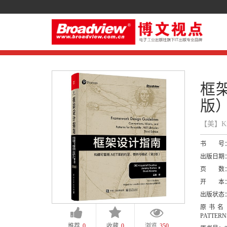
框
版
【美】Krz
书 号
出版日期
页 数
开 本
出版状态
原书名
PATTERN
推荐
0
收藏
0
浏览
350