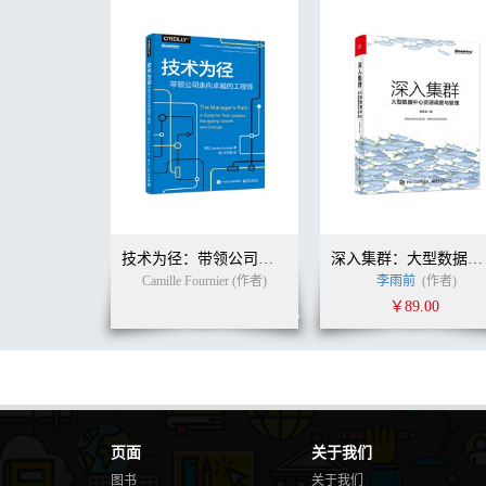
4.1 类型和命名空间 63
4.2 在类和结构体之间选择 66
4.3 在类和接口之间选择 68
4.4 抽象类设计 75
4.5 静态类设计 76
4.6 接口设计 77
4.7 结构体设计 79
4.8 枚举设计 83
4.8.1 设计标记枚举 89
4.8.2 添加枚举值 92
4.9 嵌套类型 93
4.10 类型和程序集元数据 95
技术为径：带领公司走向卓越的工程师
深入集群：大型数据中心资源调度与管理
4.11 强类型字符串 97
Camille Fournier (作者)
李雨前
(作者)
总结 100
￥89.00
5 成员设计 101
5.1 一般成员设计准则 101
5.1.1 成员重载 101
5.1.2 显式实现接口成员 111
5.1.3 在属性和方法之间选择 114
5.2 属性设计 119
5.2.1 索引属性设计 120
页面
关于我们
5.2.2 属性变更通知事件 123
图书
关于我们
5.3 构造函数设计 124