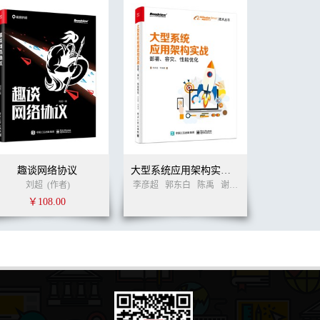
趣谈网络协议
大型系统应用架构实战：部署、容灾、性能优化
刘超
(作者)
李彦超
郭东白
陈禹
谢松林
周志伟
桑植
(作
￥108.00