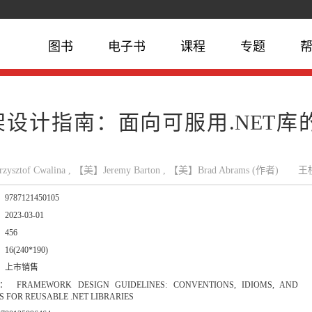
图书
电子书
课程
专题
架设计指南：面向可服用.NET库
）
ysztof Cwalina , 【美】Jeremy Barton , 【美】Brad Abrams (作者)
王
：
9787121450105
：
2023-03-01
：
456
：
16(240*190)
：
上市销售
：
FRAMEWORK DESIGN GUIDELINES: CONVENTIONS, IDIOMS, AND
S FOR REUSABLE .NET LIBRARIES