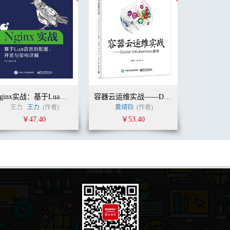
Nginx实战：基于Lua语言的配置、开发与架构详解
容器云运维实战——Docker与Kubernetes集群
王力
王力
(作者)
黄靖钧
(作者)
￥47.40
￥53.40