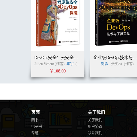
小结 305
第8章 如何在团队环境下使用Terraform 308
在团队中实施IaC 308
部署应用程序代码的工作流程 315
部署基础设施代码的工作流程 325
将上述各点整合在一起 348
小结 350
附录A 推荐阅读资料 252
关于作者 352
DevOps安全：云安全服务
企业级DevOps技术与工具实
后记 356
Julien Vehent (作者)
覃宇
(译者)
刘淼
张笑梅
(作者)
￥108.00
页面
关于我们
图书
关于我们
电子书
用户协议
专题
联系我们