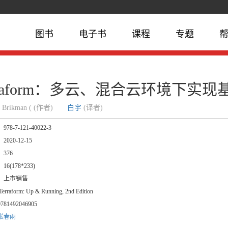
图书
电子书
课程
专题
rraform：多云、混合云环境下实
y Brikman ( (作者)
白宇
(译者)
：
978-7-121-40022-3
：
2020-12-15
：
376
：
16(178*233)
：
上市销售
erraform: Up & Running, 2nd Edition
9781492046905
张春雨