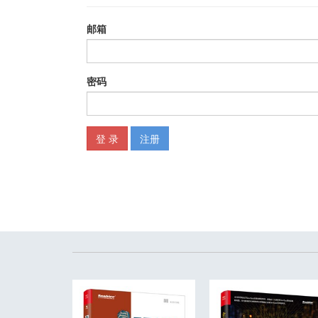
第4章 使用Terraform模块创建可重用基础设施 117
模块基础知识 120
模块的输入 123
模块的局部 127
模块的输出 130
模块中的陷阱 132
模块版本控制 136
小结 142
第5章 Terraform技巧和窍门：循环、if条件语句、部署和陷
循环 145
有条件的判断 165
零停机部署 179
Terraform陷阱 189
小结 198
第6章 生产级Terraform代码 199
为什么构建生产级基础设施需要漫长的过程 201
生产级基础设施检查清单 203
生产级基础设施模块特点 205
小结 237
第7章 如何测试Terraform代码 239
手动测试 240
自动测试 247