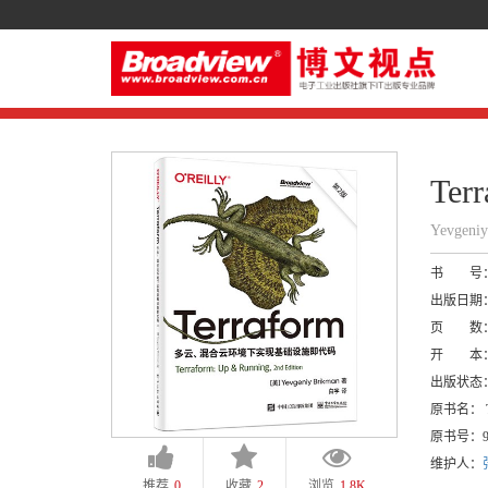
Te
Yevgeni
书 号
出版日期
页 数
开 本
出版状态
原书名：
T
原书号：
维护人：
推荐
0
收藏
2
浏览
1.8K