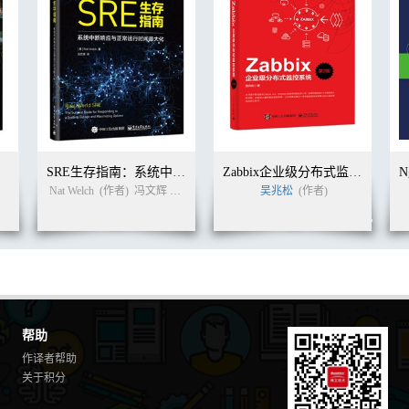
战
SRE生存指南：系统中断响应与正常运行时间最大化
Zabbix企业级分布式监控系统（第2版）
Nat Welch
(作者)
冯文辉
冯文辉
(译者)
吴兆松
(作者)
帮助
作译者帮助
关于积分