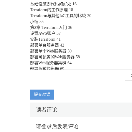
基础设施即代码的好处 16
Terraform的工作原理 18
Terraform与其他IaC工具的比较 20
小结 35
第2章 Terraform入门 36
设置AWS账户 37
安装Terraform 41
部署单台服务器 42
部署单个Web服务器 50
部署可配置的Web服务器 58
部署Web服务器集群 64
部署负载均衡器 69
清理工作 77
小结 78
第3章 如何管理Terraform的状态 80
提交勘误
什么是Terraform的状态 81
共享存储状态文件 83
读者评论
Terraform后端的局限性 91
隔离状态文件 93
terraform_remote_state数据源 104
小结 115