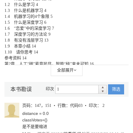
1.2 什么是学习 4
1.3 什么是机器学习 4
1.4 机器学习的4个象限 5
1.5 什么是深度学习 6
1.6 “恋爱”中的深度学习 7
1.7 深度学习的方法论 9
1.8 有没有浅层学习 13
1.9 本章小结 14
1.10 请你思考 14
参考资料 14
第2章 人工“碳”索意犹尽，智能“硅”来未可知 16
2.1 信数据者得永生吗 17
全部展开
2.2 人工智能的“江湖定位” 18
2.3 深度学习的归属 19
2.4 机器学习的形式化定义 21
本书勘误
印次
筛选
2.5 为什么要用神经网络 24
2.6 人工神经网络的特点 26
2.7 什么是通用近似定理 27
页码：147，151 • 行数：代码03 • 印次： 2
2.8 本章小结 31
distance = 0.0
2.9 请你思考 31
classVotes={}
参考资料 31
是不是要缩进
第3章 “机器学习”三重门，“中庸之道”趋若人 33