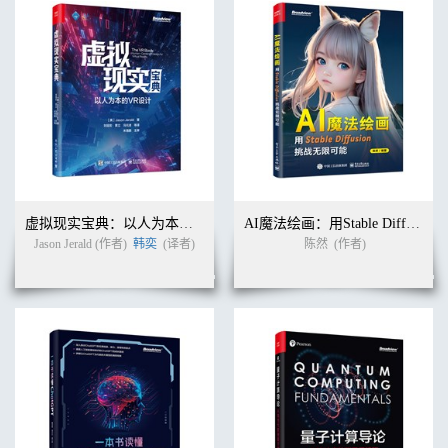
16.8.3 卷积层Conv1的实现 619
16.8.4 PrimaryCaps层的实现 620
16.8.5 全连接层 622
16.8.6 路由协议算法 628
16.8.7 估计实体出现的概率 630
16.8.8 损失函数的实现 631
16.8.9 额外设置 639
16.8.10 训练和评估 640
16.8.11 运行结果 643
16.9 本章小结 644
16.10 请你思考 645
16.11 深度学习美在何处 646
虚拟现实宝典：以人为本的VR设计
AI魔法绘画：用Stable Diffusion挑战无限可能
参考资料 647
Jason Jerald (作者)
韩奕
(译者)
陈然
(作者)
后记 648
索引 651