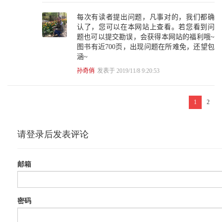
11.6 手写数字识别MNIST 372
每次有读者提出问题，凡事对的，我们都确
11.6.1 MNIST数据集简介 373
认了，您可以在本网站上查看。若您看到问
11.6.2 MNIST数据的获取与预处理 375
题也可以提交勘误，会获得本网站的福利哦~
11.6.3 分类模型的构建—Softmax Regression 378
图书有近700页，出现问题在所难免，还望包
11.7 TensorFlow中的Eager执行模式 394
涵~
11.7.1 Eager执行模式的背景 394
11.7.2 Eager执行模式的安装 395
孙奇俏
发表于 2019/11/8 9:20:53
11.7.3 Eager执行模式的案例 395
11.7.4 Eager执行模式的MNIST模型构建 398
11.8 本章小结 401
1
2
11.9 请你思考 402
参考资料 403
第12章 全面连接困何处，卷积网络显神威 404
12.1 卷积神经网络的历史 405
12.1.1 眼在何方？路在何方？ 405
12.1.2 卷积神经网络的历史脉络 406
12.1.3 那场著名的学术赌局 410
12.2 卷积神经网络的概念 412
12.2.1 卷积的数学定义 412
12.2.2 生活中的卷积 413
12.3 图像处理中的卷积 414
12.3.1 计算机“视界”中的图像 414