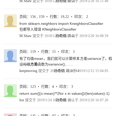
M.Shaw
提交于 2018/12/27 11:10:54
孙奇俏
确认于 2019/2/20 16:11:48
3.1 监督学习 34
3.1.1 感性认知监督学习 34
3.1.2 监督学习的形式化描述 35
页码：156 , 159 • 行数：19,22 • 印次： 2
3.1.3 k-近邻算法 37
3.2 非监督学习 39
from sklearn.neighbors import KneighborsClassifier
3.2.1 感性认识非监督学习 39
包都导入错误 KNeighborsClassifier
3.2.2 非监督学习的代表—K均值聚类 41
M.Shaw
提交于 2018/12/28 10:27:46
孙奇俏
确认于 2019/2/20 16:08:59
3.3 半监督学习 45
3.4 从“中庸之道”看机器学习 47
3.5 强化学习 49
页码：119 • 行数：15 • 印次： 1
3.6 本章小结 52
有了均值mean，我们就可以计算样本方差variance了，假
3.7 请你思考 53
参考资料 53
设
均值
方差
函数为variance(),……
第4章 人生苦短对酒歌， 我用Python乐趣多 55
keepmoving
提交于 2019/11/1 22:00:44
孙奇俏
确认于 2019/12/12 15:04:05
4.1 Python概要 56
4.1.1 为什么要用Python 56
4.1.2 Python中常用的库 58
页码：123 • 行数：4 • 印次： 3
4.2 Python的版本之争 61
return sum([(x-mean)**2for x in values])/(len(values)-1)
4.3 Python环境配置 65
hxt
提交于 2019/1/24 16:22:46
孙奇俏
确认于 2019/2/20 16:07:26
4.3.1 Windows下的安装与配置 65
4.3.2 Mac下的安装与配置 72
4.4 Python编程基础 76
4.4.1 如何运行Python代码 77
页码：145 • 行数：07 • 印次： 3