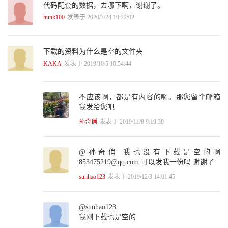
代码配套的数据，去哪下啊，谢谢了。
6.2 模型背后的那些人和事 167
6.3 激活函数是怎样的一种存在 175
hunk100
发表于 2020/7/24 10:22:02
6.4 什么是卷积函数 176
6.5 本章小结 177
6.6 请你思考 178
下载的资料为什么是空的文件夹
参考资料 178
KAKA
发表于 2019/10/5 10:54:44
第7章 Hello World感知机，懂你我心才安息 179
7.1 网之初，感知机 180
7.2 感知机名称的由来 180
不应该啊，都是有内容的啊。那您留个邮箱
7.3 感性认识“感知机” 183
我发给您吧
7.4 感知机是如何学习的 185
7.5 感知机训练法则 187
孙奇俏
发表于 2019/11/8 9:19:39
7.6 感知机的几何意义 190
7.7 基于Python的感知机实战 191
7.8 感知机的表征能力 196
@孙奇俏 我也没有下载是空的啊
7.9 本章小结 199
853475219@qq.com 可以发我一份吗 谢谢了
7.10 请你思考 199
sunhao123
发表于 2019/12/3 14:01:45
参考资料 199
第8章 损失函数减肥用，神经网络调权重 201
8.1 多层网络解决“异或”问题 202
@sunhao123
8.2 感性认识多层前馈神经网络 205
我刚下载也是空的
8.3 是浅而“胖”好，还是深而“瘦”佳 209