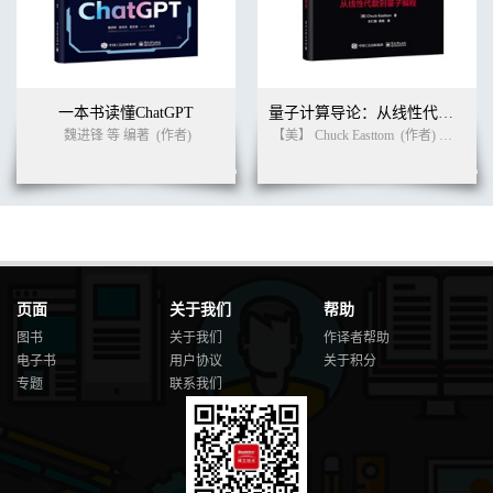
一本书读懂ChatGPT
量子计算导论：从线性代数到量子编程
魏进锋 等 编著
(作者)
【美】 Chuck Easttom
(作者)
王仁强
页面
关于我们
帮助
图书
关于我们
作译者帮助
电子书
用户协议
关于积分
专题
联系我们