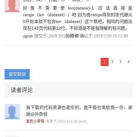
4.4.2 代码缩进 79
好像不需要使len(datase)-1 应该直接是
4.4.3 注释 80
range（len（dataset））吧 因为由range得到的迭代器从
4.4.4 Python中的数据结构 81
0开始本就不包含len（dataset）这个数吧。相同的问题出
4.4.5 函数的设计 93
现在148页代码第12行。不知道是不是我理解的有问题。
4.4.6 模块的导入与使用 101
aguan
提交于 2018/10/25 10:45:20
孙奇俏
确认于 2019/2/20 16:12:49
4.4.7 面向对象程序设计 102
4.5 本章小结 112
4.6 请你思考 112
参考资料 113
第5章 机器学习终觉浅，Python带我来实践 114
1
2
3
4
5.1 线性回归 115
5.1.1 线性回归的概念 115
提交勘误
5.1.2 简易线性回归的Python实现详解 119
5.2 k-近邻算法 139
读者评论
5.2.1 k-近邻算法的三个要素 140
5.2.2 k-近邻算法实战 143
5.2.3 使用scikit-learn实现k-近邻算法 155
我下载的代码资源也是空的，能不能也发给我一份，谢
5.3 本章小结 162
谢@孙奇俏
5.4 请你思考 162
爱吃小草莓
发表于 2021/3/14 20:24:40
参考资料 162
第6章 神经网络不胜语，M-P模型似可寻 164
6.1 M-P神经元模型是什么 165