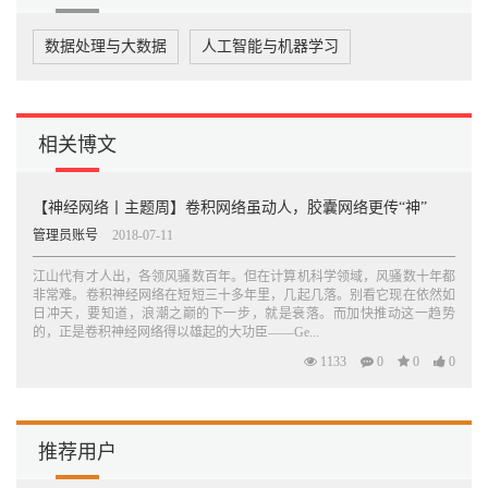
13.3 激活函数的使用 460
13.3.1 Sigmoid函数 460
数据处理与大数据
人工智能与机器学习
13.3.2 Tanh函数 461
13.3.3 修正线性单元——ReLU 462
13.3.4 Dropout函数 462
13.4 池化层的实现 466
13.5 规范化层 470
相关博文
13.5.1 为什么需要规范化 470
13.5.2 局部响应规范化 472
13.5.3 批规范化 475
【神经网络丨主题周】卷积网络虽动人，胶囊网络更传“神”
13.6 卷积神经网络在MNIST分类器中的应用 480
管理员账号
2018-07-11
13.6.1 数据读取 480
13.6.2 初始化权值和偏置 480
江山代有才人出，各领风骚数百年。但在计算机科学领域，风骚数十年都
13.6.3 卷积和池化 482
非常难。卷积神经网络在短短三十多年里，几起几落。别看它现在依然如
13.6.4 构建第一个卷积层 482
日冲天，要知道，浪潮之巅的下一步，就是衰落。而加快推动这一趋势
13.6.5 构建第二个卷积层 483
的，正是卷积神经网络得以雄起的大功臣——Ge...
13.6.6 实现全连接层 484
1133
0
0
0
13.6.7 实现Dropout层 485
13.6.8 实现Readout层 485
13.6.9 参数训练与模型评估 485
13.7 经典神经网络——AlexNet的实现 488
推荐用户
13.7.1 AlexNet的网络架构 488
13.7.2 数据读取 490