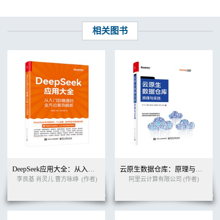
15.12 请你思考 580
参考资料 580
第16章 卷积网络虽动人，胶囊网络更传“神” 583
相关图书
16.1 从神经元到神经胶囊 584
16.2 卷积神经网络面临的挑战 584
16.3 神经胶囊的提出 588
16.4 神经胶囊理论初探 591
16.4.1 神经胶囊的生物学基础 591
16.4.2 神经胶囊网络的哲学基础 592
16.5 神经胶囊的实例化参数 594
16.6 神经胶囊的工作流程 598
16.6.1 神经胶囊向量的计算 598
16.6.2 动态路由的工作机理 600
16.6.3 判断多数字存在性的边缘损失函数 606
16.6.4 胶囊神经网络的结构 607
16.7 CapsNet的验证与实验 614
16.7.1 重构和预测效果 614
DeepSeek应用大全：从入门到精通的全方位案例解析
云原生数据仓库：原理与实践
16.7.2 胶囊输出向量的维度表征意义 616
李艮基 肖灵儿 曹方咏峥
(作者)
阿里云计算有限公司 (作者)
16.7.3 重叠图像的分割 617
16.8 神经胶囊网络的TensorFlow实现 618
16.8.1 导入基本包及读取数据集 619
16.8.2 图像输入 619