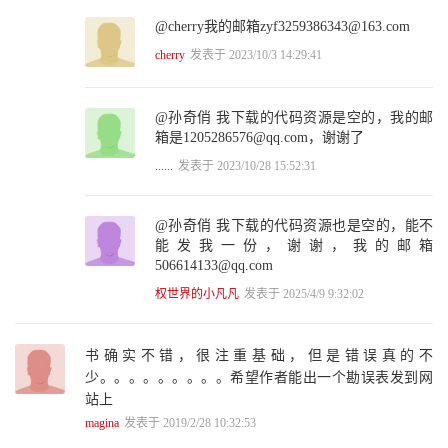
11.2.2 Keras 310
@cherry我的邮箱zyf3259386343@163.com
11.2.3 Caffe 311
11.2.4 PyTorch 312
cherry
发表于 2023/10/3 14:29:41
11.3 TensorFlow的安装 313
11.3.1 Anaconda的安装 313
11.3.2 TensorFlow的CPU版本安装 315
@孙奇俏 我下载的代码资源是空的，我的邮
11.3.3 TensorFlow的源码编译 323
箱是1205286576@qq.com，谢谢了
11.4 Jupyter Notebook的使用 331
......
发表于 2023/10/28 15:52:31
11.4.1 Jupyter Notebook的由来 331
11.4.2 Jupyter Notebook的安装 333
11.5 TensorFlow中的基础语法 337
@孙奇俏 我下载的代码资源也是空的，能不
11.5.1 什么是数据流图 338
能发我一份，谢谢，我的邮箱
11.5.2 构建第一个TensorFlow数据流图 339
506614133@qq.com
11.5.3 可视化展现的TensorBoard 342
11.5.4 TensorFlow的张量思维 346
权世界的小凡凡
发表于 2025/4/9 9:32:02
11.5.5 TensorFlow中的数据类型 348
11.5.6 TensorFlow中的操作类型 353
11.5.7 TensorFlow中的Graph对象 356
书确实不错，很注重基础，但是错误真的不
11.5.8 TensorFlow中的Session 358
少。。。。。。。。。希望作者能出一个勘误表发到网
11.5.9 TensorFlow中的placeholder 361
站上
11.5.10 TensorFlow中的Variable对象 363
magina
发表于 2019/2/28 10:32:53
11.5.11 TensorFlow中的名称作用域 365
11.5.12 张量的Reduce方向 367