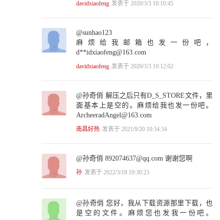
8.4 分布式特征表达 210
davidxiaofeng
发表于 2020/3/3 10:10:45
8.5 丢弃学习与集成学习 211
8.6 现实很丰满，理想很骨感 212
8.7 损失函数的定义 213
@sunhao123
8.8 热力学定律与梯度弥散 215
麻烦给我邮箱也发一份吧，
8.9 本章小结 216
d**idxiaofeng@163.com
8.10 请你思考 216
davidxiaofeng
发表于 2020/3/3 10:12:02
参考资料 217
第9章 山重水复疑无路，最快下降问梯度 219
9.1 “鸟飞派”还飞不 220
@孙奇俏 解压之后只有D_S_STORE文件，里
9.2 1986年的那篇神作 221
面基本上是空的。麻烦给我也发一份吧。
9.3 多层感知机网络遇到的大问题 222
ArcheeradAngel@163.com
9.4 神经网络结构的设计 225
9.5 再议损失函数 227
南昌好热
发表于 2021/9/20 10:34:34
9.6 什么是梯度 229
9.7 什么是梯度递减 231
@孙奇俏 892074637@qq.com 谢谢您啊
9.8 梯度递减的线性回归实战 235
9.9 什么是随机梯度递减 238
孙
发表于 2022/3/18 19:30:23
9.10 利用SGD解决线性回归实战 240
9.11 本章小结 247
9.12 请你思考 248
@孙奇俏 您好，我从下载资源那里下载，也
参考资料 248
是空的文件。麻烦您也发我一份吧。
第10章 BP算法双向传，链式求导最缠绵 249