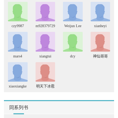
13.7.3 初始化权值和偏置 491
13.7.4 卷积和池化 491
13.7.5 局部响应归一化层 492
13.7.6 构建卷积层 492
13.7.7 实现全连接层和Dropout层 493
czy9987
m928379729
Weijun Lee
xianheyi
13.7.8 实现Readout层 494
13.7.9 参数训练与模型评估 494
13.8 本章小结 495
13.9 请你思考 496
参考资料 496
mars4
xiangtui
dcy
神仙哥哥
第14章 循环递归RNN，序列建模套路深 498
14.1 你可能不具备的一种思维 499
14.2 标准神经网络的缺陷所在 501
14.3 RNN简史 502
14.3.1 Hopfield网络 503
14.3.2 Jordan递归神经网络 504
xiaoxiangke
明天下冰雹
14.3.3 Elman递归神经网络 505
14.3.4 RNN的应用领域 506
14.4 RNN的理论基础 506
14.4.1 Elman递归神经网络 506
同系列书
14.4.2 循环神经网络的生物学机理 508
14.5 RNN的结构 509