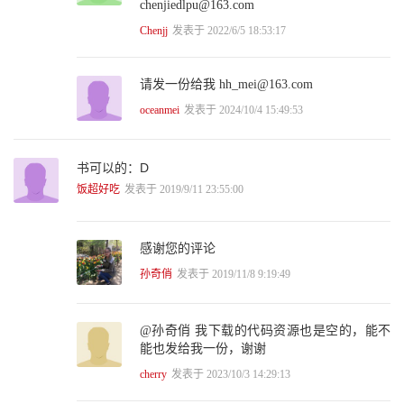
chenjiedlpu@163.com
10.1 BP算法极简史 250
Chenjj
发表于 2022/6/5 18:53:17
10.2 正向传播信息 251
10.3 求导中的链式法则 255
10.4 误差反向传播 264
请发一份给我 hh_mei@163.com
10.4.1 基于随机梯度下降的BP算法 265
10.4.2 输出层神经元的权值训练 267
oceanmei
发表于 2024/10/4 15:49:53
10.4.3 隐含层神经元的权值训练 270
10.4.4 BP算法的感性认知 273
10.4.5 关于BP算法的补充说明 278
书可以的：D
10.5 BP算法实战详细解释 280
饭超好吃
发表于 2019/9/11 23:55:00
10.5.1 初始化网络 280
10.5.2 信息前向传播 282
10.5.3 误差反向传播 285
10.5.4 训练网络（解决异或问题） 288
感谢您的评论
10.5.5 利用BP算法预测小麦品种的分类 293
孙奇俏
发表于 2019/11/8 9:19:49
10.6 本章小结 301
10.7 请你思考 302
参考资料 304
@孙奇俏 我下载的代码资源也是空的，能不
第11章 一骑红尘江湖笑，TensorFlow谷歌造 305
能也发给我一份，谢谢
11.1 TensorFlow概述 306
11.2 深度学习框架比较 309
cherry
发表于 2023/10/3 14:29:13
11.2.1 Theano 309