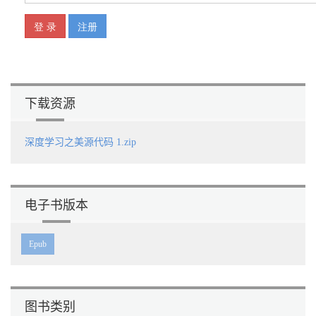
12.3.2 什么是卷积核 415
12.3.3 卷积在图像处理中的应用 418
12.4 卷积神经网络的结构 420
12.5 卷积层要义 422
12.5.1 卷积层的设计动机 422
12.5.2 卷积层的局部连接 427
12.5.3 卷积层的3个核心概念 428
下载资源
12.6 细说激活层 434
12.6.1 两个看似闲扯的问题 434
12.6.2 追寻问题的本质 435
深度学习之美源代码 1.zip
12.6.3 ReLU的理论基础 437
12.6.4 ReLU的不足之处 441
12.7 详解池化层 442
12.8 勿忘全连接层 445
电子书版本
12.9 本章小结 446
12.10 请你思考 447
参考资料 448
Epub
第13章 纸上谈兵终觉浅，绝知卷积要编程 450
13.1 TensorFlow的CNN架构 451
13.2 卷积层的实现 452
13.2.1 TensorFlow中的卷积函数 452
13.2.2 图像处理中的常用卷积核 456
图书类别