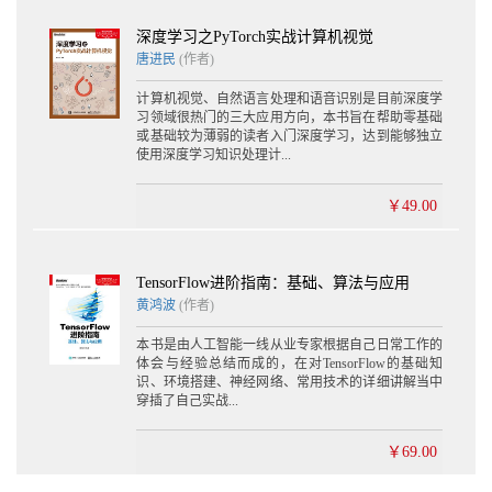
15.5.3 候选门 536
深度学习之PyTorch实战计算机视觉
15.5.4 输出门 537
唐进民
(作者)
15.6 LSTM的训练流程 539
15.7 自然语言处理的一个假设 540
计算机视觉、自然语言处理和语音识别是目前深度学
15.8 词向量表示方法 542
习领域很热门的三大应用方向，本书旨在帮助零基础
15.8.1 独热编码表示 543
或基础较为薄弱的读者入门深度学习，达到能够独立
15.8.2 分布式表示 545
使用深度学习知识处理计...
15.8.3 词嵌入表示 547
15.9 自然语言处理的统计模型 549
￥49.00
15.9.1 NGram模型 549
15.9.2 基于神经网络的语言模型 550
15.9.3 基于循环神经网络的语言模型 553
TensorFlow进阶指南：基础、算法与应用
15.9.4 LSTM语言模型的正则化 556
黄鸿波
(作者)
15.10 基于Penn Tree Bank的自然语言处理实战 560
15.10.1 下载及准备PTB数据集 561
本书是由人工智能一线从业专家根据自己日常工作的
15.10.2 导入基本包 562
体会与经验总结而成的，在对TensorFlow的基础知
15.10.3 定义相关的参数 562
识、环境搭建、神经网络、常用技术的详细讲解当中
15.10.4 语言模型的实现 563
穿插了自己实战...
15.10.5 训练并返回perplexity值 573
15.10.6 定义主函数并运行 575
￥69.00
15.10.7 运行结果 578
15.11 本章小结 579