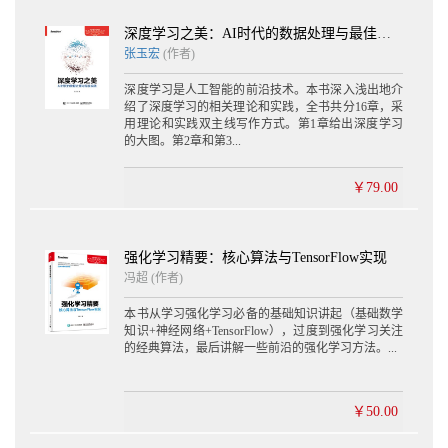
14.6 循环神经网络的训练 512
14.6.1 问题建模 512
深度学习之美：AI时代的数据处理与最佳实践
14.6.2 确定优化目标函数 513
张玉宏
(作者)
14.6.3 参数求解 513
14.7 基于RNN的TensorFlow实战——正弦序列预测 514
深度学习是人工智能的前沿技术。本书深入浅出地介
14.7.1 生成数据 516
绍了深度学习的相关理论和实践，全书共分16章，采
用理论和实践双主线写作方式。第1章给出深度学习
14.7.2 定义权值和偏置 517
的大图。第2章和第3...
14.7.3 前向传播 519
14.7.4 定义损失函数 522
14.7.5 参数训练与模型评估 522
￥79.00
14.8 本章小结 524
14.9 请你思考 524
参考资料 525
强化学习精要：核心算法与TensorFlow实现
第15章 LSTM长短记，长序依赖可追忆 526
冯超 (作者)
15.1 遗忘是好事还是坏事 527
15.2 施密德胡伯是何人 527
本书从学习强化学习必备的基础知识讲起（基础数学
15.3 为什么需要LSTM 529
知识+神经网络+TensorFlow），过度到强化学习关注
15.4 拆解LSTM 530
的经典算法，最后讲解一些前沿的强化学习方法。...
15.4.1 传统RNN的问题所在 530
15.4.2 改造的神经元 531
15.5 LSTM的前向计算 533
￥50.00
15.5.1 遗忘门 534
15.5.2 输入门 535