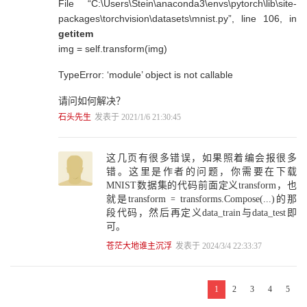
File “C:\Users\Stein\anaconda3\envs\pytorch\lib\site-
8.2.1 图像的内容损失 222
8.2.2 图像的风格损失 223
packages\torchvision\datasets\mnist.py”, line 106, in
8.2.3 模型搭建和参数优化 224
getitem
8.2.4 训练新定义的卷积神经网络 226
img = self.transform(img)
8.3 小结 232
TypeError: ‘module’ object is not callable
第9章 多模型融合 233
9.1 多模型融合入门 233
请问如何解决？
9.1.1 结果多数表决 234
石头先生
发表于 2021/1/6 21:30:45
9.1.2 结果直接平均 236
9.1.3 结果加权平均 237
9.2 PyTorch之多模型融合实战 239
这几页有很多错误，如果照着编会报很多
9.3 小结 246
错。这里是作者的问题，你需要在下载
MNIST数据集的代码前面定义transform，也
第10章 循环神经网络 247
就是transform = transforms.Compose(...)的那
10.1 循环神经网络入门 247
段代码，然后再定义data_train与data_test即
10.2 PyTorch之循环神经网络实战 249
可。
10.3 小结 257
苍茫大地谁主沉浮
发表于 2024/3/4 22:33:37
第11章 自动编码器 258
11.1 自动编码器入门 258
1
2
3
4
5
11.2 PyTorch之自动编码实战 259
11.2.1 通过线性变换实现自动编码器模型 260