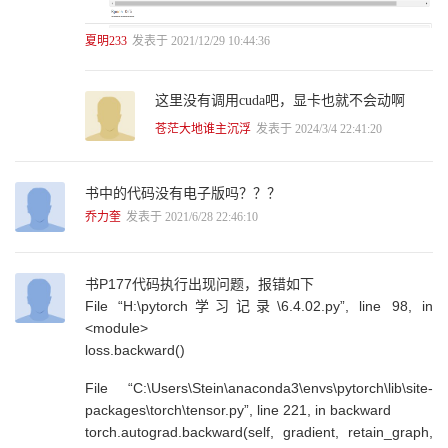
4.1 卷积神经网络基础 51
4.1.1 卷积层 51
夏明233
发表于 2021/12/29 10:44:36
4.1.2 池化层 54
4.1.3 全连接层 56
4.2 LeNet模型 57
这里没有调用cuda吧，显卡也就不会动啊
4.3 AlexNet模型 59
4.4 VGGNet模型 61
苍茫大地谁主沉浮
发表于 2024/3/4 22:41:20
4.5 GoogleNet 65
4.6 ResNet 69
书中的代码没有电子版吗？？？
第5章 Python基础 72
乔力奎
发表于 2021/6/28 22:46:10
5.1 Python简介 72
5.2 Jupyter Notebook 73
5.2.1 Anaconda的安装与使用 73
书P177代码执行出现问题，报错如下
5.2.2 环境管理 76
File “H:\pytorch学习记录\6.4.02.py”, line 98, in
5.2.3 环境包管理 77
<module>
5.2.4 Jupyter Notebook的安装 79
5.2.5 Jupyter Notebook的使用 80
loss.backward()
5.2.6 Jupyter Notebook常用的快捷键 86
File “C:\Users\Stein\anaconda3\envs\pytorch\lib\site-
5.3 Python入门 88
5.3.1 Python的基本语法 88
packages\torch\tensor.py”, line 221, in backward
5.3.2 Python变量 92
torch.autograd.backward(self, gradient, retain_graph,