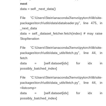
6.3.1 PyTorch之torch.nn 162
next
6.3.2 PyTorch之torch.optim 167
data = self._next_data()
6.4 实战手写数字识别 169
6.4.1 torch和torchvision 170
File “C:\Users\Stein\anaconda3\envs\pytorch\lib\site-
6.4.2 PyTorch之torch.transforms 171
packages\torch\utils\data\dataloader.py”, line 475, in
6.4.3 数据预览和数据装载 173
_next_data
6.4.4 模型搭建和参数优化 174
data = self._dataset_fetcher.fetch(index) # may raise
StopIteration
第7章 迁移学习 180
7.1 迁移学习入门 180
File “C:\Users\Stein\anaconda3\envs\pytorch\lib\site-
7.2 数据集处理 181
packages\torch\utils\data_utils\fetch.py”, line 44, in
7.2.1 验证数据集和测试数据集 182
fetch
7.2.2 数据预览 182
data = [self.dataset[idx] for idx in
7.3 模型搭建和参数优化 185
possibly_batched_index]
7.3.1 自定义VGGNet 185
7.3.2 迁移VGG16 196
File “C:\Users\Stein\anaconda3\envs\pytorch\lib\site-
7.3.3 迁移ResNet50 203
packages\torch\utils\data_utils\fetch.py”, line 44, in
7.4 小结 219
<listcomp>
data = [self.dataset[idx] for idx in
第8章 图像风格迁移实战 220
8.1 风格迁移入门 220
possibly_batched_index]
8.2 PyTorch图像风格迁移实战 222