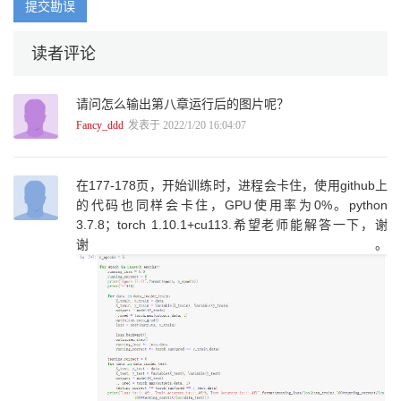
提交勘误
第3章 深度神经网络基础 29
3.1 监督学习和无监督学习 29
读者评论
3.1.1 监督学习 30
3.1.2 无监督学习 32
请问怎么输出第八章运行后的图片呢？
3.1.3 小结 33
3.2 欠拟合和过拟合 34
Fancy_ddd
发表于 2022/1/20 16:04:07
3.2.1 欠拟合 34
3.2.2 过拟合 35
3.3 后向传播 36
在177-178页，开始训练时，进程会卡住，使用github上
3.4 损失和优化 38
的代码也同样会卡住，GPU使用率为0%。python
3.4.1 损失函数 38
3.7.8；torch 1.10.1+cu113.希望老师能解答一下，谢
3.4.2 优化函数 39
谢。
3.5 激活函数 42
3.5.1 Sigmoid 44
3.5.2 tanh 45
3.5.3 ReLU 46
3.6 本地深度学习工作站 47
3.6.1 GPU和CPU 47
3.6.2 配置建议 49
第4章 卷积神经网络 51