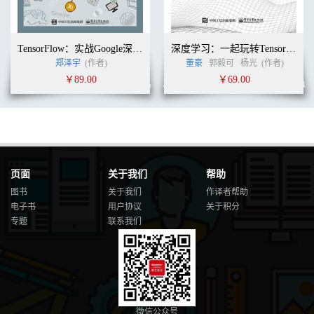
TensorFlow：实战Google深度学习框架（第2版）
深度学习：一起玩转TensorLayer
郑泽宇
(作者)
董豪
郭毅可
杨光
(作者)
￥89.00
￥69.00
页面
关于我们
帮助
图书
关于我们
作译者帮助
电子书
用户协议
关于积分
专题
联系我们
微信公众号