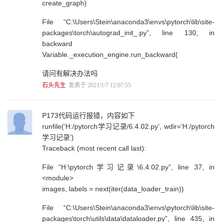
5.3.3 常用的数据类型 94
create_graph)
5.3.4 Python运算 99
5.3.5 Python条件判断语句 107
File “C:\Users\Stein\anaconda3\envs\pytorch\lib\site-
5.3.6 Python循环语句 109
packages\torch\autograd_
init_
.py”, line 130, in
5.3.7 Python中的函数 113
backward
5.3.8 Python中的类 116
Variable._execution_engine.run_backward(
5.4 Python中的NumPy 119
5.4.1 NumPy的安装 119
请问有解决办法吗
5.4.2 多维数组 119
石头先生
发表于 2021/1/7 12:07:55
5.4.3 多维数组的基本操作 125
5.5 Python中的Matplotlib 133
5.5.1 Matplotlib的安装 133
P173代码运行报错，内容如下
5.5.2 创建图 133
runfile(‘H:/pytorch学习记录/6.4.02.py’, wdir=’H:/pytorch
学习记录’)
第6章 PyTorch基础 142
Traceback (most recent call last):
6.1 PyTorch中的Tensor 142
6.1.1 Tensor的数据类型 143
File “H:\pytorch学习记录\6.4.02.py”, line 37, in
6.1.2 Tensor的运算 146
<module>
6.1.3 搭建一个简易神经网络 153
images, labels = next(iter(data_loader_train))
6.2 自动梯度 156
6.2.1 torch.autograd和Variable 156
File “C:\Users\Stein\anaconda3\envs\pytorch\lib\site-
6.2.2 自定义传播函数 159
packages\torch\utils\data\dataloader.py”, line 435, in
6.3 模型搭建和参数优化 162