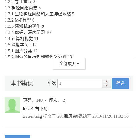
1.2.2 卷土重来 3
1.3 神经网络简史 5
1.3.1 生物神经网络和人工神经网络 5
1.3.2 M-P模型 6
1.3.3 感知机的诞生 9
1.3.4 你好，深度学习 10
1.4 计算机视觉 11
1.5 深度学习+ 12
1.5.1 图片分类 12
1.5.2 图像的目标识别和语义分割 13
1.5.3 自动驾驶 13
全部展开
1.5.4 图像风格迁移 14
第2章 相关的数学知识 15
本书勘误
印次
筛选
2.1 矩阵运算入门 15
2.1.1 标量、向量、矩阵和张量 15
2.1.2 矩阵的转置 17
页码：140 • 印次： 3
2.1.3 矩阵的基本运算 18
loc=4 右下角
2.2 导数求解 22
xuwentang
提交于 2019/8/1 14:39:47
张国霞
确认于 2019/11/26 11:32:33
2.2.1 一阶导数的几何意义 23
2.2.2 初等函数的求导公式 24
2.2.3 初等函数的和、差、积、商求导 26
2.2.4 复合函数的链式法则 27