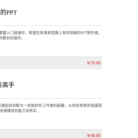
的PPT
掌握入门级操作，希望在审美和思路上有所突破的PPT制作者。
繁杂的操作，...
￥59.00
务高手
管理经验浓缩为一本致财务工作者的秘籍，从财务思维的高度提
键模块的能力培养实...
￥68.00