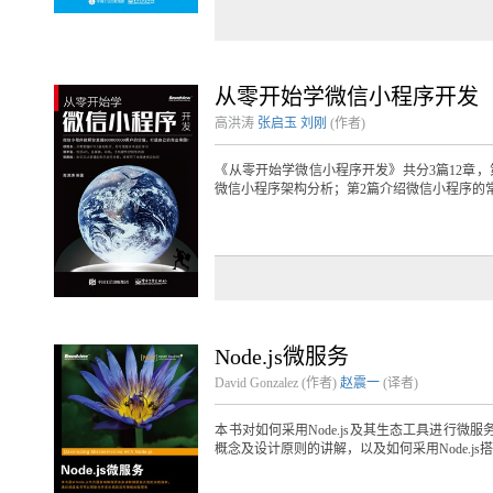
从零开始学微信小程序开发
高洪涛
张启玉
刘刚
(作者)
《从零开始学微信小程序开发》共分3篇12章
微信小程序架构分析；第2篇介绍微信小程序的常
Node.js微服务
David Gonzalez (作者)
赵震一
(译者)
本书对如何采用Node.js及其生态工具进行
概念及设计原则的讲解，以及如何采用Node.js搭配S