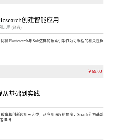
icsearch创建智能应用
殷志勇
(译者)
lasticsearch与 Solr这样的搜索引擎作为可编程的相关性框
￥69.00
编程从基础到实践
字故事和创新应用三大类；从应用深度的角度，Scratch分为基础
详细...