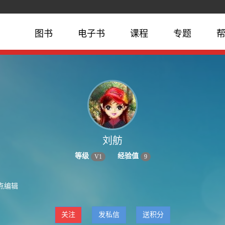
图书
电子书
课程
专题
刘舫
等级
经验值
V
1
9
点编辑
关注
发私信
送积分