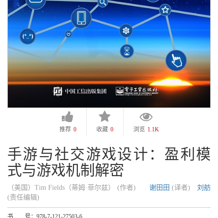
推荐
0
收藏
0
浏览
1.1K
手游与社交游戏设计：盈利模
式与游戏机制解密
（美国）Tim Fields（蒂姆·菲尔兹） (作者)
谢田田
(译者)
刘舫
(责任编辑)
书 号：
978-7-121-27503-6