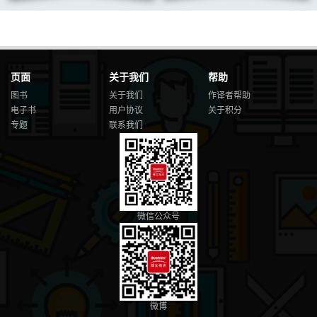
8.11 Ryan Cleven 访谈：社交平台 / 166
第9 章 虚拟商品 / 174
9.1 伪资产 / 174
9.2 出售优质商品 / 175
9.3 功能优势 / 176
页面
关于我们
帮助
9.4 关乎游戏平衡的若干因素 / 179
9.5 美丽的“虚荣”道具 / 180
图书
关于我们
作译者帮助
9.6 限量销售 / 181
电子书
用户协议
关于积分
9.7 Deadpan Dodo 创始人Dimitri Delattre 访谈：独立游戏视角 / 182
专题
联系我们
第10 章 货币 / 188
10.1 获胜经济学 / 188
10.2 单货币系统 / 189
10.3 双货币系统 / 190
10.3.1 软硬货币的用途 / 191
10.3.2 双货币游戏运营技巧 / 192
微信公众号
10.4 封闭与开放经济 / 194
10.5 游戏的“公平” / 196
10.6 Ben Lamm 访谈：混沌控制 / 197
第11 章 尾声 / 201
11.1 时代的趋势 / 201
11.2 回顾 / 203
11.3 向朋友们道别 / 209
微博