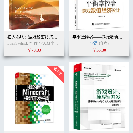
7.1 如何做游戏才能吸引用户 / 109
7.2 购买漏斗 / 109
7.3 获取：如何获得玩家 / 112
7.4 在Facebook 获取新用户 / 114
7.5 在手机平台获取新用户 / 115
7.6 有效投放广告 / 116
扣人心弦：游戏叙事技巧与实践
平衡掌控者——游戏数值经济设计
7.7 不断上涨的CPI 成本 / 116
Evan Skolnick (作者) 李天颀 李享 (译者)
李磊
(作者)
7.8 病毒式传播 / 117
7.9 用户重定向 / 119
￥79.00
￥55.30
7.10 如何留存用户 / 120
7.11 追踪留存用户 / 122
7.12 通过排行榜和消息推送增加黏性 / 122
7.13 用信息召回用户 / 126
7.14 最后一步才是最重要的 / 127
7.15 Exploding Barrel Games 访谈：给玩家想要的 / 128
第8 章 货币化战略 / 137
8.1 我们渴望盈利 / 137
8.2 经典的有偿下载模式 / 137
8.2.1 移动应用商店 / 138
8.2.2 Steam / 139
8.2.3 Steam 的竞争者 / 140
8.3 订购 / 142
8.4 免费增值 / 143