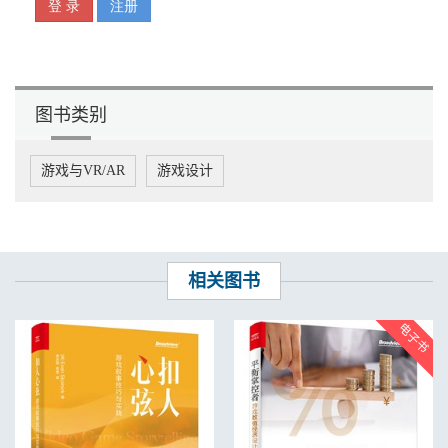
5.2.1 日活跃用户数 / 55
5.2.2 月活跃用户数 / 55
5.2.3 最高同时在线人数 / 56
5.3 衡量收益 / 57
5.4 社交网络广告 / 58
图书类别
5.5 手游术语 / 59
5.6 通用术语 / 59
5.7 为什么这些指标很重要 / 62
游戏与VR/AR
游戏设计
5.8 案例研究：《Ravenwood Fair》与游戏设计中的指标运用 / 64
5.9 Everett Lee 访谈：社交游戏设计的科学 / 70
第6 章 什么是社交网络 / 76
6.1 如何成为社交游戏 / 76
6.2 认识典型的社交游戏玩家与典型的手游玩家 / 79
6.3 当前流行社交网络 / 83
相关图书
6.4 游戏全球化 / 90
6.5 一切都与规模有关 / 92
6.6 借助社交网络扩展传统游戏 / 93
6.7 创建作为平台支持者的社交网络 / 97
6.8 苹果游戏中心是社交网络吗 / 99
6.9 小结 / 100
6.10 Janus Anderson 访谈：游戏与社交图谱 / 100
第7 章 如何获取/ 留存/ 重获用户 / 109