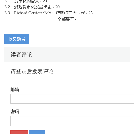
3.1 货币化的含义 / 20
3.2 游戏货币化发展简史 / 20
3.3 Richard Garriott 访谈：游戏的三大时代 / 25
第4 章 为什么要开发社交游戏或手游 / 33
全部展开
4.1 社交游戏与手游赋予开发者强大力量 / 33
4.1.1 更小的开发团队与更短的开发周期 / 34
4.1.2 没有必要发行盒装产品 / 34
提交勘误
4.1.3 成为自己的发行商 / 35
4.1.4 更快的支付 / 35
读者评论
4.1.5 无须自有服务器 / 36
4.1.6 快速获得玩家反馈 / 36
4.2 社交游戏赋予开发者责任 / 37
4.3 社交游戏赋予用户力量 / 38
4.3.1 让游戏易于上手 / 38
4.3.2 简化游戏的结束流程 / 39
4.3.3 让游戏更便于与好友同玩 / 41
4.3.4 由用户决定花费的金额 / 42
4.3.5 简化重返游戏的流程 / 44
4.4 二手零售类游戏销售：结交社交游戏和手游开发商 / 44
4.5 Jason Decker 与《口袋传奇》访谈：来自社区的情书 / 46
第5 章 行业术语与指标 / 54
5.1 引言 / 54
5.2 衡量用户规模 / 54