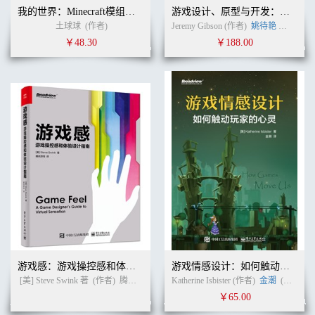
我的世界：Minecraft模组开发指南
游戏设计、原型与开发：基于Unity与C#从构思到实现（第2版）
8.4.1 出售时间 / 143
土球球
(作者)
Jeremy Gibson (作者)
姚待艳
刘思嘉
8.4.2 出售虚拟商品 / 144
8.4.3 游戏内容解锁与PDLC / 144
￥48.30
￥188.00
8.4.4 服务费 / 146
8.4.5 利用玩家的关注实现盈利 / 146
8.4.6 推广墙 / 147
8.4.7 弹出式广告 / 148
8.4.8 植入式广告 / 149
8.4.9 娱乐化广告 / 150
8.4.10 促进LTNV 的提升 / 150
8.5 关注数字 / 151
8.6 组合 / 152
8.7 案例研究：《狩猎者：第一章》与不同的货币化方法 / 152
8.8 为什么要避免给玩家现金 / 156
8.9 过渡模式 / 157
8.10 不同游戏与不同模式 / 159
8.10.1 角色扮演类游戏 / 159
8.10.2 回合制建设类游戏 / 160
游戏感：游戏操控感和体验设计指南
游戏情感设计：如何触动玩家的心灵
8.10.3 模拟类游戏 / 161
8.10.4 虚拟世界 / 161
[美] Steve Swink 著
(作者)
腾讯游戏 译
(译者)
Katherine Isbister (作者)
金潮
(译者)
8.10.5 非持久性动作游戏与即时战略游戏 / 162
￥65.00
8.10.6 在线集换式卡牌类游戏 / 164