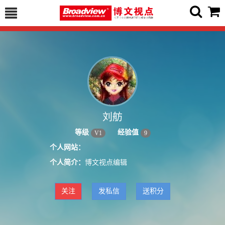
刘舫
等级
经验值
V
1
9
个人网站：
个人简介：
博文视点编辑
关注
发私信
送积分