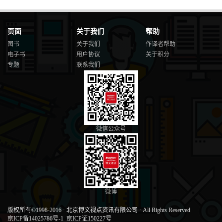
页面
关于我们
帮助
图书
关于我们
作译者帮助
电子书
用户协议
关于积分
专题
联系我们
微信公众号
微博
版权所有©1998-2016
·
北京博文视点资讯有限公司
·
All Rights Reserved
京ICP备14025786号-1
京ICP证150227号