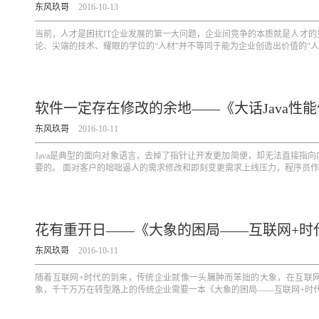
东风玖哥
2016-10-13
当前，人才是困扰IT企业发展的第一大问题，企业间竞争的本质就是人才的
论、尖端的技术、耀眼的学位的“人材”并不等同于能为企业创造出价值的“人才”
软件一定存在修改的余地——《大话Java性
东风玖哥
2016-10-11
Java是典型的面向对象语言，去掉了指针让开发更加简便，却无法直接指向
要的。 面对客户的咄咄逼人的需求修改和即刻变更需求上线压力，程序员作为
花有重开日——《大象的困局——互联网+时
东风玖哥
2016-10-11
随着互联网+时代的到来，传统企业就像一头臃肿而笨拙的大象，在互联
象，千千万万在转型路上的传统企业需要一本《大象的困局——互联网+时代