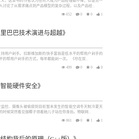
思义，这本书的作者认为任何人成为产品经理都不难；但是另一
讨论了从需求痛点到产品模型的复杂过程，以及产品经...
652
0
0
1
阿里巴巴技术演进与超越》
支持用户剁手。拉斯维加斯的快手富翁是低水平的帮用户剁手的
的帮用户剁手的方式，每年都能剁一次。 《尽在双...
499
0
0
0
《智能硬件安全》
被监控、摄像头被偷窥到目前暂未发生的智能空调冬天制冷夏天
时候突然看见伽椰子领着她儿子站在你身后。物联网...
861
0
1
1