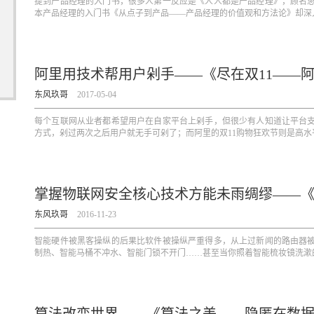
提到产品经理的入门书，很多人第一反应是《人人都是产品经理》，顾名
本产品经理的入门书《从点子到产品——产品经理的价值观和方法论》却深入
阿里用技术帮用户剁手——《尽在双11——
东风玖哥
2017-05-04
每个互联网从业者都希望用户在自家平台上剁手，但很少有人知道让平台
方式，剁过两次之后用户就无手可剁了；而阿里的双11购物狂欢节则是高水平
掌握物联网安全核心技术方能未雨绸缪——
东风玖哥
2016-11-23
智能硬件被黑客操纵的后果比软件被操纵严重得多，从上过新闻的路由器
制热、智能马桶不冲水、智能门锁不开门……甚至当你照着智能梳妆镜洗漱的