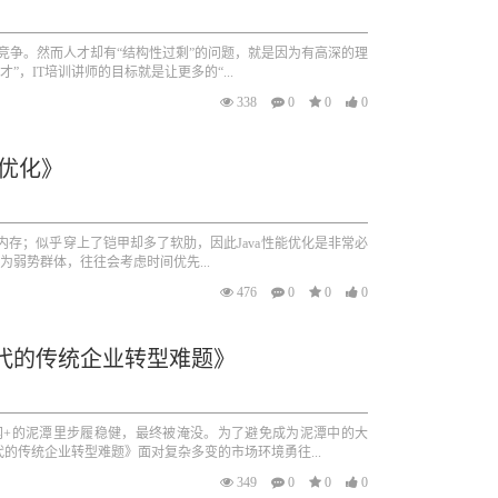
竞争。然而人才却有“结构性过剩”的问题，就是因为有高深的理
，IT培训讲师的目标就是让更多的“...
338
0
0
0
能优化》
内存；似乎穿上了铠甲却多了软肋，因此Java性能优化是非常必
弱势群体，往往会考虑时间优先...
476
0
0
0
代的传统企业转型难题》
网+的泥潭里步履稳健，最终被淹没。为了避免成为泥潭中的大
的传统企业转型难题》面对复杂多变的市场环境勇往...
349
0
0
0