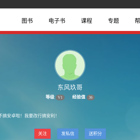
图书
电子书
课程
专题
东风玖哥
等级
经验值
V
1
36
不搞安卓啦！我要改行搞安利！
关注
发私信
送积分