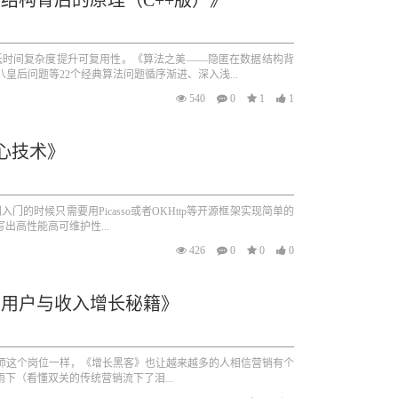
结构背后的原理（C++版）》
低时间复杂度提升可复用性。《算法之美——隐匿在数据结构背
皇后问题等22个经典算法问题循序渐进、深入浅...
540
0
1
1
核心技术》
门的时候只需要用Picasso或者OKHttp等开源框架实现简单的
出高性能高可维护性...
426
0
0
0
的用户与收入增长秘籍》
析师这个岗位一样，《增长黑客》也让越来越多的人相信营销有个
雨下（看懂双关的传统营销流下了泪...