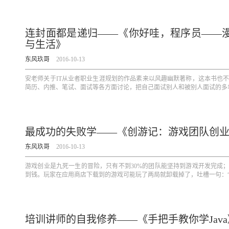
连封面都是递归——《你好哇，程序员——
与生活》
东风玖哥
2016-10-13
安老师关于IT从业者职业生涯规划的作品素来以风趣幽默著称，这本书也
简历、内推、笔试、面试等各方面讨论，把自己面试别人和被别人面试的多年
最成功的失败学——《创游记：游戏团队创
东风玖哥
2016-10-13
游戏创业是九死一生的冒险，只有不到30%的团队能坚持到游戏开发完成；
到钱。玩家在应用商店下载到的游戏可能玩了两局就卸载掉了，吐槽一句：“什
培训讲师的自我修养——《手把手教你学Java