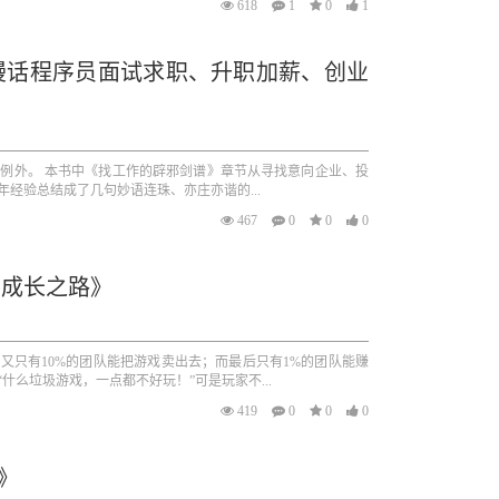
618
1
0
1
漫话程序员面试求职、升职加薪、创业
不例外。 本书中《找工作的辟邪剑谱》章节从寻找意向企业、投
经验总结成了几句妙语连珠、亦庄亦谐的...
467
0
0
0
业成长之路》
又只有10%的团队能把游戏卖出去；而最后只有1%的团队能赚
么垃圾游戏，一点都不好玩！”可是玩家不...
419
0
0
0
》