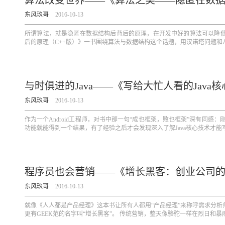
算法改变世界——《算法之美——隐匿在数据
东风玖哥
2016-10-13
所谓算法，就是隐匿在数据结构后背后的原理，在开发中好的算法可以降
后的原理（C++版）》一书围绕算法与数据结构这个话题，用汉诺塔问题和八
与时俱进的Java——《写给大忙人看的Java
东风玖哥
2016-10-13
作为一个Android工程师，对书中那一句“成也框架，败也框架”深有同感：刚入
功能就能得到一个结果，有了经验之后才会发现深入了解Java核心技术才能写
程序员也会营销——《增长黑客：创业公司
东风玖哥
2016-10-13
就像《人人都是产品经理》这本书让所有人都用“产品经理”来称呼需求分
更有GEEK范的名字叫“增长黑客”。 传统营销，整天像骆驼一样在烈日和暴