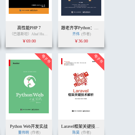
高性能PHP 7
跟老齐学Python：轻松入门
（巴基斯坦）Altaf Hussain
(作者)
吕毅
齐伟
(译者)
(作者)
￥69.00
￥36.00
Python Web开发实战
Laravel框架关键技术解析
董伟明
(作者)
陈昊
(作者)