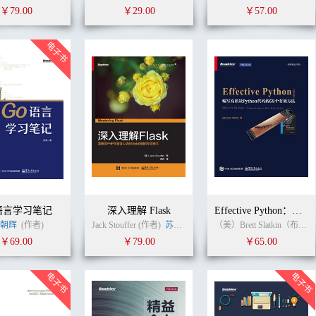
￥79.00
￥29.00
￥57.00
语言学习笔记
深入理解 Flask
Effective Python：编写高质量Python代码的59个有效方法 英文版
朝辉
(作者)
Jack Stouffer (作者)
苏丹
(译者)
（美）Brett Slatkin（布雷特·斯拉特金） (作者) 无 (译者)
￥69.00
￥79.00
￥65.00