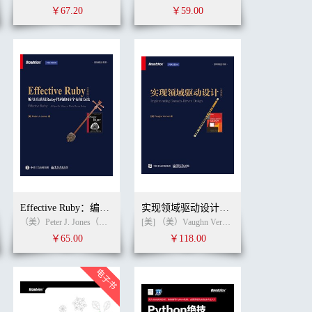
￥67.20
￥59.00
Effective Ruby：编写高质量Ruby代码的48个有效方法 英文版
实现领域驱动设计英文版
（美）Peter J. Jones（彼得·J·琼斯） (作者) 无 (译者)
[美] （美）Vaughn Vernon（沃恩.弗农） (作者) Vaughn Vernon（沃恩.弗农） (译者)
￥65.00
￥118.00