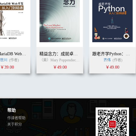
PHP+MariaDB Web开发从入门到精通
精益念力：成就卓越的心态与关键问题
跟老齐学Python：从入门到精通
世川
(作者)
（美）Mary Poppendieck（玛丽·帕彭迪克）,TomPoppendieck（汤姆·帕彭迪克） (作者)
齐伟
(作者)
￥39.00
￥49.00
￥49.00
帮助
作译者帮助
关于积分