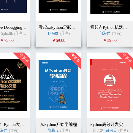
Effective Debugging英文版：调试软件与系统的66个有效方法
零起点Python足彩大数据与机器学习实盘分析
零起点Python机器学习快速入门
Diomidis Spinellis (作者) （希腊）Diomidis Spinellis (季奥米季斯·斯宾奈里斯） (译者)
何海群
(作者)
何海群
(作者)
￥75.00
￥69.00
￥39.00
零起点：Python大数据与量化交易
从Python开始学编程
Python高效开发实战——Django、Tornado、Flask、Twisted
海群
(作者)
张腾飞
(作者)
刘长龙
薛淑英
(作者)