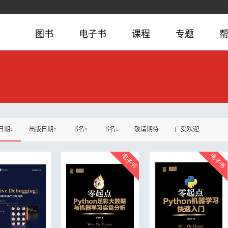
图书
电子书
课程
专题
日期↓
出版日期↑
书名↑
书名↓
敬请期待
广受欢迎