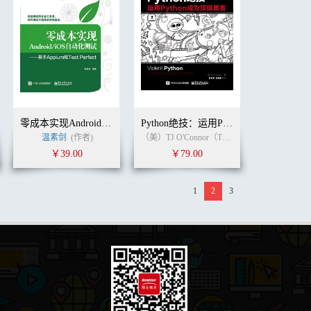
零成本实现Android/iOS自动化测试——基于Appium和Test Perfect
Python绝技：运用Python成为顶级黑客
温素剑
(作者)
徐毅
(译者)
（美）TJ O'Connor（TJ 奥科罗） (作者)
崔孝
￥39.00
￥79.00
1
2
3