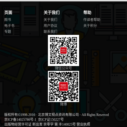
页面
关于我们
帮助
图书
关于我们
作译者帮助
电子书
用户协议
关于积分
专题
联系我们
微信公众号
微博
版权所有©1998-2016
·
北京博文视点资讯有限公司
·
All Rights Reserved
京ICP备14025786号-1
京ICP证150227号
出版物经营许可证 新出发 京零字 第 丰140025号
营业执照