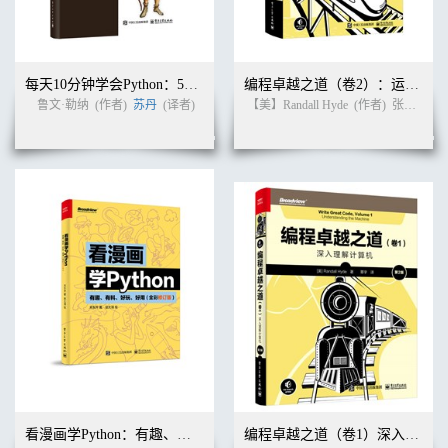
每天10分钟学会Python：50次练习掌握一门语言
编程卓越之道（卷2）：运用底层语言思想编写高级语言代码（第2版）
鲁文·勒纳
(作者)
苏丹
(译者)
【美】Randall Hyde
(作者)
张益硕 等
看漫画学Python：有趣、有料、好玩、好用（全彩修订版）
编程卓越之道（卷1）深入理解计算机（第2版）