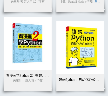
关东升 著 赵大羽 绘
(作者)
【美】Randall Hyde
(作者)
覃宇
(译者
看漫画学Python 2：有趣、有料、好玩、好用（全彩进阶版）
趣玩Python：自动化办公真简单（双色+视频版）
关东升 ，赵大羽
(作者)