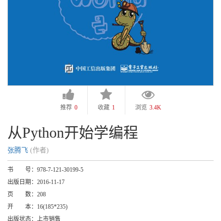
推荐
0
收藏
1
浏览
3.4K
从Python开始学编程
张腾飞
(作者)
书 号：
978-7-121-30199-5
出版日期：
2016-11-17
页 数：
208
开 本：
16(185*235)
出版状态：
上市销售