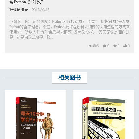
帮Python找“对象”
管理员账号
2017-02-15
小编说：你一定会感叹：Python还缺找对象？ 毕竟“一切皆对象”是人家
Python的哲学理念。不过，Python 允许程序员以纯粹的面向过程的方式来
使用它，所以人们有时会忽视它那颗“找对象”的心。其实无论是面向过
程，还是函数式编程，都...
606
0
0
0
相关图书