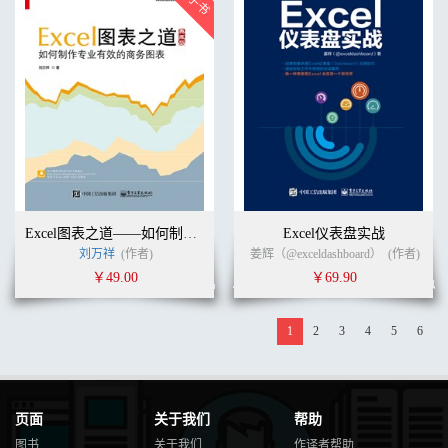
Excel图表之道——如何制作专业有效的商务图表（典藏版）
Excel仪表盘实战
刘万祥
(作者)
姜辉（@exceldashboard）
(作者)
￥49.00
￥69.90
1
2
3
4
5
6
页面
关于我们
帮助
图书
关于我们
作译者帮助