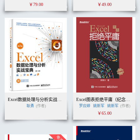
￥79.00
￥49.00
Excel数据处理与分析实战宝典（第2版）
Excel图表拒绝平庸（纪念版）
耿勇
(作者)
罗应婷
姚新军
姚新军
(作者)
￥65.00