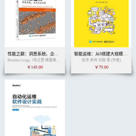
性能之巅：洞悉系统、企业与云计算
智能运维：从0搭建大规模分布式AIOps系统
Brendan Gregg（布兰登.格雷格） (作者) 徐章宁 吴寒思 陈磊 (译者)
彭冬 朱伟 刘俊 等 (作者)
￥149.00
￥79.00