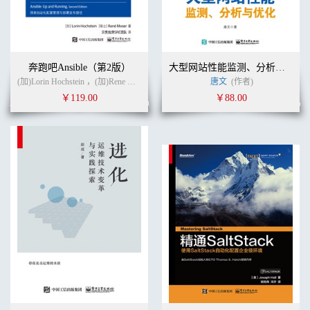
奔跑吧Ansible（第2版）
大型网站性能监测、分析与优化（全彩）
(加)Lorin Hochstein ，(加)Rene Moser (作者)
陈尔冬
(译者)
唐文
(作者)
￥119.00
￥88.00