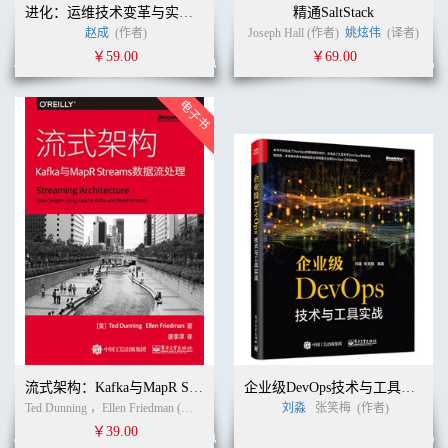
进化：运维技术变革与实践探索
精通SaltStack
赵成
(作者)
Joseph Hall (作者)
姚炫伟
(译者)
￥59.00
￥69.00
流式架构：Kafka与MapR Streams数据流处理
企业级DevOps技术与工具实战
Ted Dunning ，Ellen Friedman (作者) 唐李洋 (译者)
刘淼
张笑梅
(作者)
￥39.00