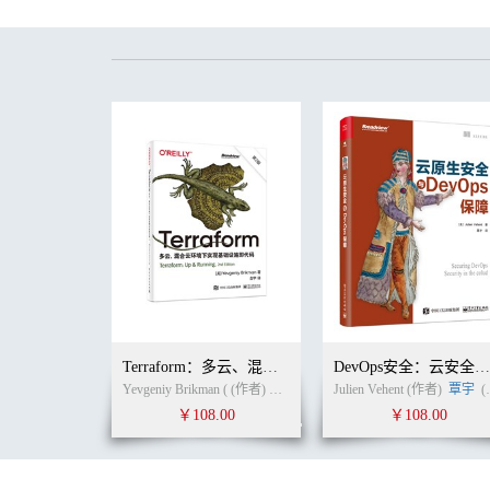
4.1.4 运维的组织架构 / 61
4.1.5 总结 / 62
4.2 Google SRE的运维模式 / 63
4.2.1 SRE岗位的定位 / 63
4.2.2 SRE岗位的职责 / 64
4.2.3 如何借鉴和落地 / 67
4.3 从Google CRE谈运维的服务意识 / 67
4.3.1 CRE产生的背景 / 68
4.3.2 CRE岗位的职责 / 69
4.3.3 从CRE谈谈做运维为什么要有服务心态 / 70
4.4 云计算和AI时代下的运维转型 / 73
4.4.1 应用运维的转型 / 75
4.4.2 云计算和AI带给我们的挑战 / 78
4.4.3 总结 / 80
第5章 持续交付
5.1 提升效率，为什么要先做持续交付 / 84
5.1.1 什么是持续交付 / 85
Terraform：多云、混合云环境下实现基础设施即代码（第2版）
DevOps安全：云安全服
5.1.2 持续交付的关键点 / 86
Yevgeniy Brikman ( (作者)
白宇
(译者)
Julien Vehent (作者)
覃宇
(译者)
5.2 持续交付的第一关键点：配置管理 / 88
￥108.00
￥108.00
5.2.1 版本控制 / 89
5.2.2 依赖管理 / 90
5.2.3 软件配置 / 91
5.3 多环境配置管理 / 94