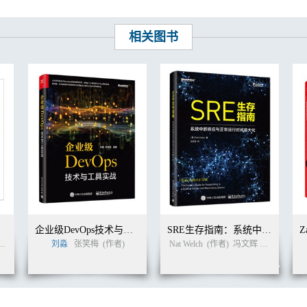
相关图书
务
企业级DevOps技术与工具实战
SRE生存指南：系统中断响应与正常运行时间最大化
刘淼
张笑梅
(作者)
Nat Welch
(作者)
冯文辉
冯文辉
(译