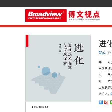
进
赵成
(
书 号
出版日期
页 数
开 本
出版状态
维护人：