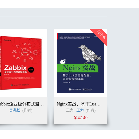
Zabbix企业级分布式监控系统（第2版）
Nginx实战：基于Lua语言的配置、开发与架构详解
者)
吴兆松
(作者)
王力
王力
(作者)
￥47.40