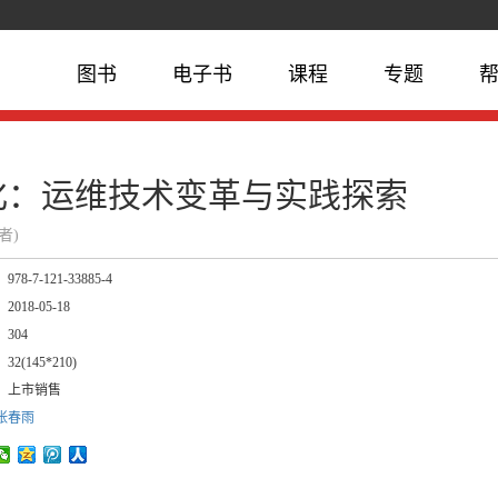
图书
电子书
课程
专题
化：运维技术变革与实践探索
作者)
：
978-7-121-33885-4
：
2018-05-18
：
304
：
32(145*210)
：
上市销售
张春雨