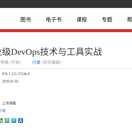
图书
电子书
课程
专题
级DevOps技术与工具实战
张笑梅 (作者)
付睿
(责任编辑)
：
978-7-121-37246-9
：
2020-01-01
：
：
：
上市销售
付睿