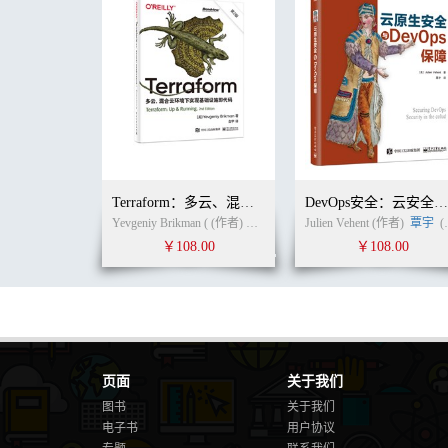
4.5 持续部署的策略与原则 59
4.6 持续监控的策略与原则 59
4.7 持续运维的策略与原则 60
4.8 持续反馈的策略与机制 60
4.9 常见的理解误区和实践经验 60
第5 章 DevOps 实践中的设计与开发 62
5.1 传统架构的痛点 62
5.2 DevOps 中的架构设计 62
5.2.1 康威定律的影响 63
5.2.2 耦合设计原则 64
Terraform：多云、混合云环境下实现基础设施即代码（第2版）
DevOps安全：云安全服
5.2.3 独立部署原则 66
Yevgeniy Brikman ( (作者)
白宇
(译者)
Julien Vehent (作者)
覃宇
(译者)
5.2.4 自动部署策略 66
￥108.00
￥108.00
5.2.5 12 要素 68
5.2.6 应用扩容机制 68
5.3 环境一致性 69
5.3.1 环境一致性的重要性 69
5.3.2 常用工具介绍 69
5.4 版本管理实践 71
5.4.1 版本管理的痛点 71
页面
关于我们
5.4.2 常用工具介绍 74
图书
关于我们
5.4.3 实践经验总结 75
电子书
用户协议
5.5 制品管理实践 75