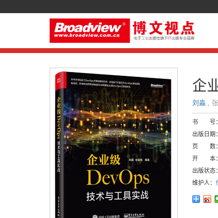
企业
刘淼
, 
书 号
出版日期
页 数
开 本
出版状态
维护人：