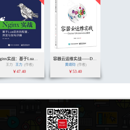
Nginx实战：基于Lua语言的配置、开发与架构详解
容器云运维实战——Docker与Kubernetes集群
王力
王力
(作者)
黄靖钧
(作者)
￥47.40
￥53.40