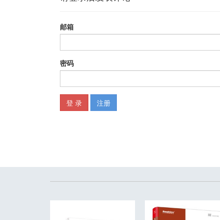
2.5 实践案例分析 33
第3 章 构建企业的DevOps 文化 36
3.1 对失败友好的架构与环境 36
3.1.1 对失败友好的架构与环境的特点 37
3.1.2 对失败友好的架构与环境的设计原则 37
3.1.3 当失败遇见复杂系统 40
3.1.4 保障复杂系统的安全 41
3.2 以高度信任为基石的企业文化 42
3.2.1 传统制造业的惩罚文化 43
3.2.2 聚焦改善的免责事后分析 44
3.2.3 多角度的知识与经验分享 45
3.3 持续学习与持续试验 49
3.3.1 通过内部与外部会议促进人员技术成长 50
3.3.2 向生产环境中引入故障来增强弹性 50
3.3.3 持续学习与持续试验的建议 51
3.4 常见的理解误区 52
3.5 实践经验研究 54
第4 章 设计和优化软件全生命周期相关流程 56
4.1 持续评估与DevOps 成熟度模型 56
4.2 持续规划的评估策略 57
4.3 持续集成的策略与原则 58
4.4 持续测试的策略与原则 58