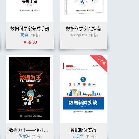
数据科学家养成手册
数据科学实战指南
高扬
(作者)
TalkingData (作者)
￥79.00
数据为王——企业大数据挖掘与分析
数据新闻实战
陈龙海
(作者)
(作者)
吴博
张晓峰
季春霖
刘英华
(译者)
(作者)