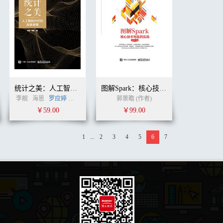
统计之美：人工智能时代的科学思维
图解Spark：核心技术与案例实战
李舰
海恩
罗应婷
姚新军
姚新军
(作者)
郭景瞻 (作者)
￥59.00
￥99.00
1
...
2
3
4
5
6
7