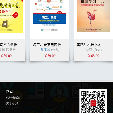
谁说菜鸟不会数据分析（入门篇）（纪念版）（全彩）
淘宝、天猫电商数据分析与挖掘实战（第2版）
套路！机器学习：北美数据科学家的私房课
张文霖 刘夏璐 狄松
罗应婷
姚新军
姚新军
陈海城
(作者)
(作者)
林荟
(作者)
￥59.00
￥79.00
￥68.00
帮助
作译者帮助
关于积分