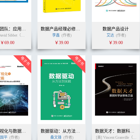
视觉型团队：应用可视化工具开创团队创新新模式（双色）
数据产品经理必修课：从零经验到令人惊艳
数据产品设计
（美）David Sibbet（大卫·西贝特） (作者)
李鑫
臧贤凯
(作者)
庄文广
(译者)
艾达
(作者)
￥69.00
￥39.00
￥39.00
数据可视化与数据挖掘——基于Tableau和SPSS Modeler图形界面
数据驱动：从方法到实践
数据天才：数据科学家修炼之道
国平
(作者)
桑文锋
(作者)
[美] Vincent Granville（文森特·格兰维尔）