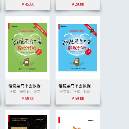
￥45.00
￥29.00
谁说菜鸟不会数据分析（SPSS篇）（全彩）
谁说菜鸟不会数据分析（工具篇）（纪念版）（全彩）
狄松，祝迎春，张文霖，马世澎
罗应婷
姚新军
姚新军
张文霖，狄松，林凤琼，任玮琳
(作者)
罗应婷
姚
￥59.00
￥59.00