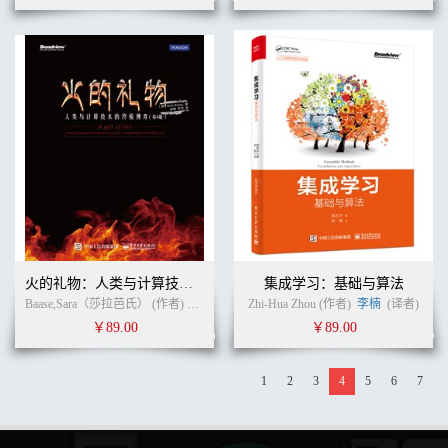
火的礼物：人类与计算技术的终极博弈（第4版）
集成学习：基础与算法
Baase,Sara（莎拉芭氏） (作者)
郭耀
(译者)
Zhi-Hua Zhou (作者)
李楠
(译者)
￥89.00
￥89.00
1
2
3
4
5
6
7