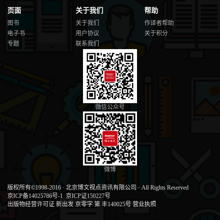
页面
关于我们
帮助
图书
关于我们
作译者帮助
电子书
用户协议
关于积分
专题
联系我们
微信公众号
微博
版权所有©1998-2016
·
北京博文视点资讯有限公司
·
All Rights Reserved
京ICP备14025786号-1
京ICP证150227号
出版物经营许可证 新出发 京零字 第 丰140025号
营业执照