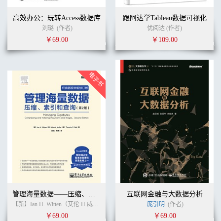
高效办公：玩转Access数据库
跟阿达学Tableau数据可视化
刘璐
(作者)
优阅达 (作者)
￥69.00
￥109.00
管理海量数据——压缩、索引和查询（第2版）（经典再现全新修订版）
互联网金融与大数据分析
【新】Ian H. Witten（艾伦 H.威顿）,【澳】Alistair Moffat（亚里斯蒂尔.莫夫特）, 【新】Timothy C. Bell (Author)（提摩太 C.贝尔） (作者)
庞引明
(作者)
￥69.00
￥69.00