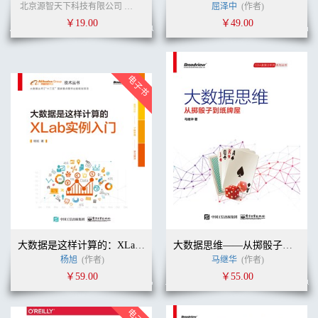
北京源智天下科技有限公司
张启玉
刘刚
(作者)
屈泽中
(作者)
￥19.00
￥49.00
大数据是这样计算的：XLab实例入门
大数据思维——从掷骰子到纸牌屋
杨旭
(作者)
马继华
(作者)
￥59.00
￥55.00