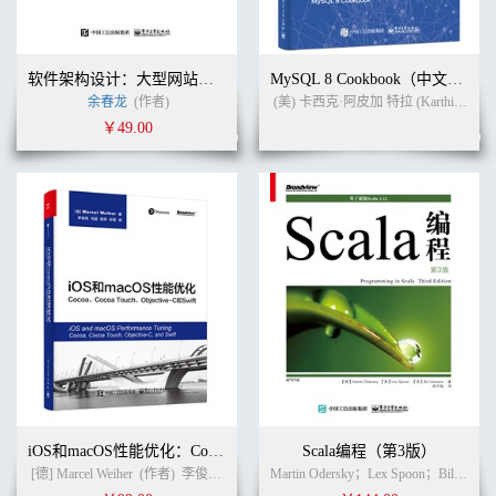
软件架构设计：大型网站技术架构与业务架构融合之道
MySQL 8 Cookbook（中文版）
余春龙
(作者)
(美) 卡西克·阿皮加 特拉 (Karthik Appigatla)
￥49.00
iOS和macOS性能优化：Cocoa、Cocoa Touch、Objective-C和Swift
Scala编程（第3版）
[德] Marcel Weiher
(作者)
李俊阳 马超 程伟 孙莹 译
(译者)
Martin Odersky；Lex Spoon；Bill Venners (作者)