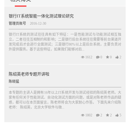
银行IT系统智能一体化测试理论研究
管理员账号
2016-12-30
银行IT系统的测试往往具有如下特征：一是性能测试与功能测试相互独
立，二者往往互相制约和影响；二是银行后台系统往往需要等前台渠道开
发完成后才会进行全面测试；三是银行80%以上是后台系统，主要负责对
外提供服务。基于这些特征，如果我们能够对后...
1612
0
0
2
陈绍英老师专题开讲啦
陈晓猛
本专题的主讲人是拥有16年以上IT系统开发与测试经验的陈绍英老师。大
家有任何关于性能测试、自动化测试方面的问题，或是对陈老师作品的疑
惑，都可以在本页面留言，陈老师将会为大家耐心作答。 下面先来介绍陈
老师： 陈绍英，北京大学软件与微...
1802
2
2
5