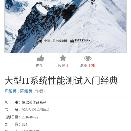
推荐
1
收藏
4
浏览
1.2K
大型IT系统性能测试入门经典
陈绍英
,
陈绍英
(作者)
丛 书：
陈绍英作品系列
书 号：
978-7-121-28504-2
出版日期：
2016-04-22
页 数：
324