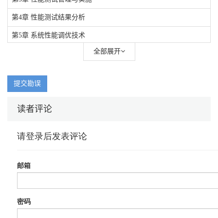
第4章 性能测试结果分析
第5章 系统性能调优技术
全部展开
第6章 JMeter 性能测试技术
案例篇
提交勘误
第7章 架构设计阶段性能测试
第8章 电子政务系统测试案例
读者评论
第9章 信用卡申请审批系统测试