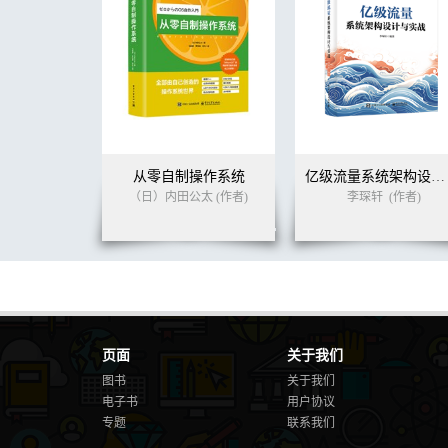
方法 ...............................................................................
陷阱：CoreFoundation .........................................................
多核 ...............................................................................
线程（Thread） .................................................................
工作队列 ..........................................................................
有节制地优化 .....................................................................
4 CPU 实战：XML 解析 ........................................................
HTML 扫描器 ....................................................................
将回调映射为消息.................................................................
从零自制操作系统
亿级流量系统架构设计与实战
对象 ...............................................................................
（日）内田公太 (作者)
李琛轩
(作者)
对象的高效性能 ...................................................................
性能评估 ..........................................................................
调整 ...............................................................................
优化整个组件：MAX .............................................................
MAX 实现 ........................................................................
总结 ...............................................................................
5 内存：原理 .....................................................................
内存层次结构 .....................................................................
页面
关于我们
Mach 虚拟内存 ...................................................................
图书
关于我们
堆和栈 ............................................................................
电子书
用户协议
栈分配 ............................................................................
专题
联系我们
使用malloc()进行堆分配 ......................................................
资源管理 ..........................................................................