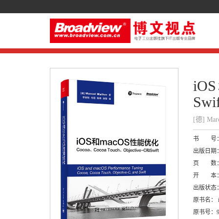
iO
Swif
[德] Ma
书 号
出版日期
页 数
开 本
出版状态
原书名：
i
原书号：