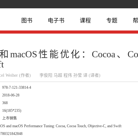
图书
电子书
课程
专题
S和macOS性能优化：Cocoa、Cocoa 
t
rcel Weiher (作者)
李俊阳 马超 程伟 孙莹 译 (译者)
：
978-7-121-33814-4
：
2018-06-28
：
368
：
16(185*235)
：
上市销售
OS and macOS Performance Tuning: Cocoa, Cocoa Touch, Objective-C, and Swift
9780321842848