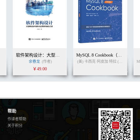
........................................................... 70
.......................................... 70
........................................................... 71
............................................. 72
............................................... 73
...................................................... 74
........................................... 77
....................................................... 78
................................................... 81
软件架构设计：大型网站技术架构与业务架构融合之道
MySQL 8 Cookbook（中文版）
........................................................... 83
余春龙
(作者)
(美) 卡西克·阿皮加 特拉 (Karthik Appigatla)
.................................................... 85
￥49.00
........................................................ 88
........................................................... 91
................................................. 92
........................................................ 94
........................................................... 95
............................................... 97
...................................................... 97
帮助
.................................................... 103
作译者帮助
........................................................ 104
关于积分
............................................... 106
................................. 108
...................................................... 111