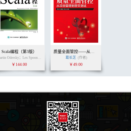
Scala编程（第3版）
质量全面管控——从项目管理到容灾测试
(作者)
周彦伟
孟治华
Martin Odersky；Lex Spoon；Bill Venners (作者)
王学芳
(译者)
葛长芝
高宇翔
(作者)
(译者)
￥144.00
￥49.00