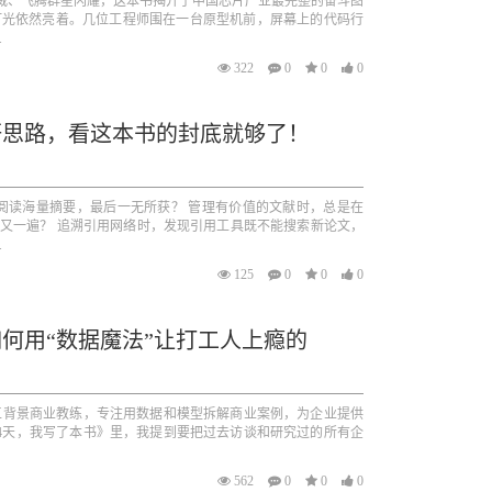
威、飞腾群星闪耀，这本书揭开了中国芯片产业最完整的奋斗图
灯光依然亮着。几位工程师围在一台原型机前，屏幕上的代码行
.
322
0
0
0
研思路，看这本书的封底就够了！
阅读海量摘要，最后一无所获？ 管理有价值的文献时，总是在
一遍又一遍？ 追溯引用网络时，发现引用工具既不能搜索新论文，
.
125
0
0
0
如何用“数据魔法”让打工人上瘾的
理工背景商业教练，专注用数据和模型拆解商业案例，为企业提供
34天，我写了本书》里，我提到要把过去访谈和研究过的所有企
562
0
0
0