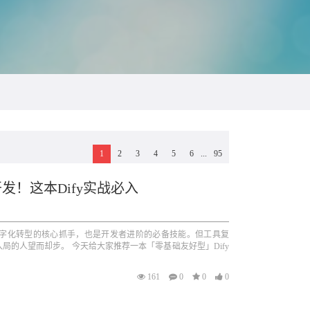
1
2
3
4
5
6
...
95
发！这本Dify实战必入
数字化转型的核心抓手，也是开发者进阶的必备技能。但工具复
局的人望而却步。 今天给大家推荐一本「零基础友好型」Dify
161
0
0
0