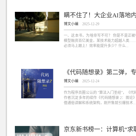
瞒不住了！大企业AI落地
博文小编
2025-12-29
一、这本书，为啥非写不可？ 你是不是正被
模型融资百亿美金，某技术能力超越人类……
必须马上跟上！效率能提升多少？什么...
《代码随想录》第二弹，
博文小编
2025-12-24
作为程序员圈公认的 “算法入门圣经”，《
作者沉淀多年的续作《代码随想录 2：图论
借通俗讲解和系统架构，刚开售就引爆技术...
京东新书榜一：计算机“求职小白