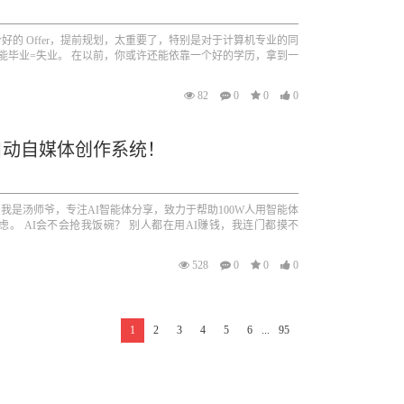
的 Offer，提前规划，太重要了，特别是对于计算机专业的同
能毕业=失业。 在以前，你或许还能依靠一个好的学历，拿到一
82
0
0
0
自动自媒体创作系统！
大家好，我是汤师爷，专注AI智能体分享，致力于帮助100W人用智能体
虑。 AI会不会抢我饭碗？ 别人都在用AI赚钱，我连门都摸不
528
0
0
0
1
2
3
4
5
6
...
95