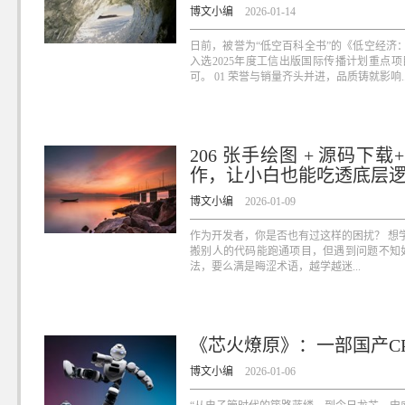
博文小编
2026-01-14
日前，被誉为“低空百科全书”的《低空经济
入选2025年度工信出版国际传播计划重点
可。 01 荣誉与销量齐头并进，品质铸就影响..
206 张手绘图 + 源码下载
作，让小白也能吃透底层
博文小编
2026-01-09
作为开发者，你是否也有过这样的困扰？ 想学 
搬别人的代码能跑通项目，但遇到问题不知如
法，要么满是晦涩术语，越学越迷...
《芯火燎原》：一部国产CP
博文小编
2026-01-06