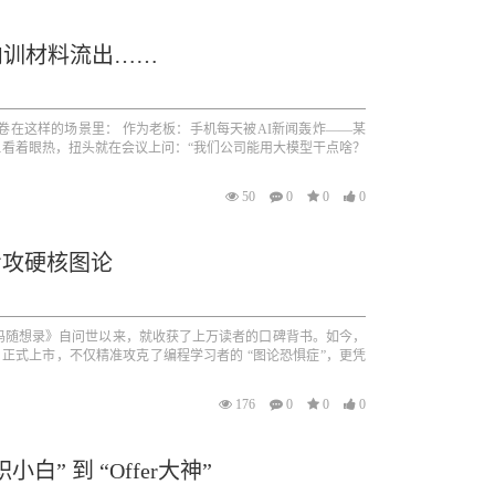
内训材料流出……
卷在这样的场景里： 作为老板：手机每天被AI新闻轰炸——某
看着眼热，扭头就在会议上问：“我们公司能用大模型干点啥？
50
0
0
0
专攻硬核图论
代码随想录》自问世以来，就收获了上万读者的口碑背书。如今，
》正式上市，不仅精准攻克了编程学习者的 “图论恐惧症”，更凭
176
0
0
0
” 到 “Offer大神”