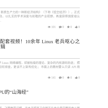
：新质生产力的一种新经济结构》（下称《低空经济》），正式
项目，以扎实的学术深度与前瞻的产业视野，再度获得国家级认
.
101
0
0
0
+配套视频！10余年 Linux 老兵呕心之
逻辑
Linux 网络编程，却被枯燥的理论、复杂的内核源码劝退； 照
何排查，更谈不上架构优化； 市面上的教材要么只讲 API 用
141
0
0
0
U的“山海经”