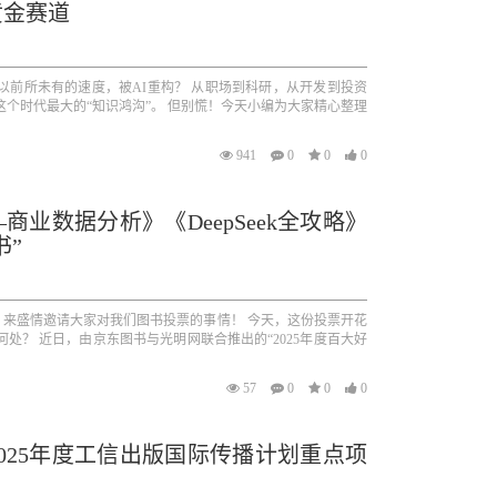
黄金赛道
界正以前所未有的速度，被AI重构？ 从职场到科研，从开发到投资
这个时代最大的“知识鸿沟”。 但别慌！今天小编为大家精心整理
941
0
0
0
商业数据分析》《DeepSeek全攻略》
书”
来盛情邀请大家对我们图书投票的事情！ 今天，这份投票开花
何处？ 近日，由京东图书与光明网联合推出的“2025年度百大好
57
0
0
0
025年度工信出版国际传播计划重点项