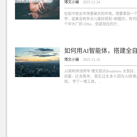
博文小编
2025-12-24
在如今就业市场卷破天的环境，想要拿到一个好
学，如果没有早点儿做好规划+刷履历，有可
个中大厂的 Offer，但是现在的行...
如何用AI智能体，搭建全
博文小编
2025-12-16
AI架构师汤师爷 博文视点Broadview 
创富~ 过去两年，我见过太多人因为AI而焦
到。 学了一堆工具，...