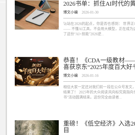
2026书单：抓住AI时代的
博文小编
2026-01-30
🚀站在2026的起点，你是否也感到： 世
—— 不懂AI工具，不会用大模型，正在成为
了这份“AI+技能”2026逆...
恭喜！《CDA一级教材——
喜获京东“2025年度百大好
博文小编
2026-01-16
相信大家一定还对我们前一段在公众号发文，
结果了！ 2025年的大众阅读风向标究竟指向
书”活动圆满结束。这份完全由读者...
重磅！《低空经济》入选2
目