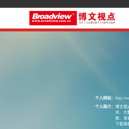
个人网站：
http://
个人简介：
博文视点
术、大
者、读
下载等