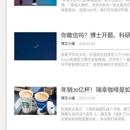
“从电子管时代的筚路蓝缕，到今日龙芯、申
谱。” 夜深人静时，北京中关村一栋大楼的
快速滚动。 这是2002年，他们正在调试中国..
你敢信吗？博士开题、科
博文小编
2026-01-04
搜索学术论文时，你是否也经常花几个小时
Zotero和搜索引擎中反复横跳，文件存了
也不能管理旧论文？ 甚至投稿时才发现论文..
年销30亿杯！瑞幸咖啡是
博文小编
2025-12-29
阿润商业笔记 . 《增长操盘实战》作者，
策略与组织设计咨询 上一篇文章《消失了5
业案例系统地整理出来。 本次我们讲讲高...