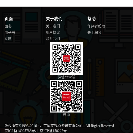
页面
关于我们
帮助
图书
关于我们
作译者帮助
电子书
用户协议
关于积分
专题
联系我们
微信公众号
微博
版权所有©1998-2016
·
北京博文视点资讯有限公司
·
All Rights Reserved
京ICP备14025786号-1
京ICP证150227号