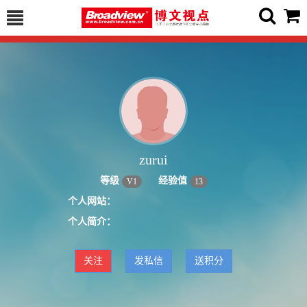
zurui
等级
经验值
V
1
13
个人网站：
个人简介：
关注
发私信
送积分