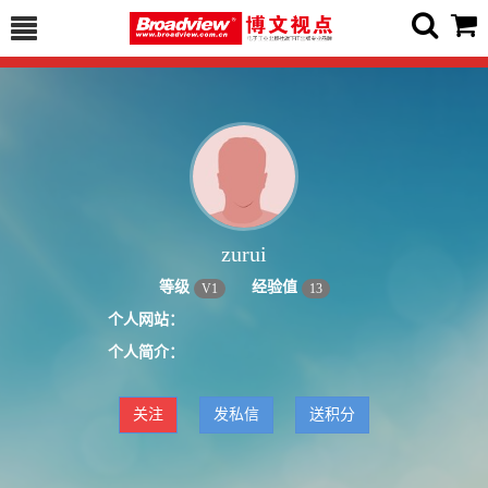
zurui
等级
经验值
V
1
13
个人网站：
个人简介：
关注
发私信
送积分