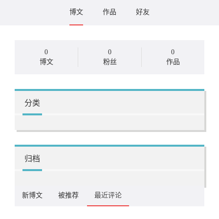
博文
作品
好友
0
0
0
博文
粉丝
作品
分类
归档
新博文
被推荐
最近评论