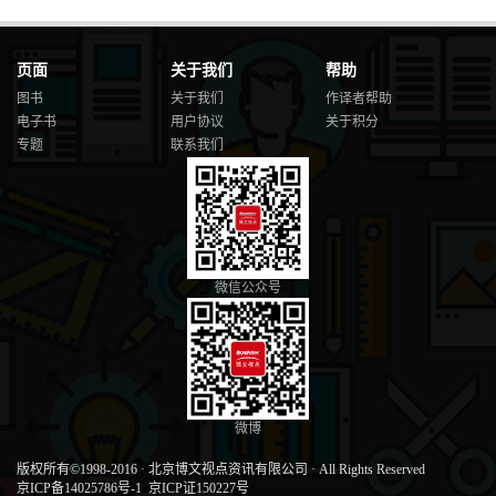
页面
关于我们
帮助
图书
关于我们
作译者帮助
电子书
用户协议
关于积分
专题
联系我们
微信公众号
微博
版权所有©1998-2016
·
北京博文视点资讯有限公司
·
All Rights Reserved
京ICP备14025786号-1
京ICP证150227号