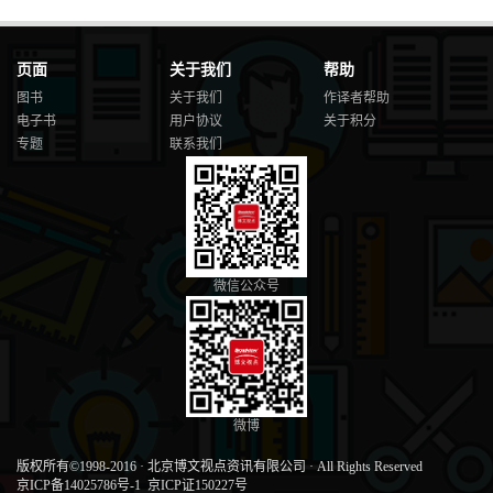
页面
关于我们
帮助
图书
关于我们
作译者帮助
电子书
用户协议
关于积分
专题
联系我们
微信公众号
微博
版权所有©1998-2016
·
北京博文视点资讯有限公司
·
All Rights Reserved
京ICP备14025786号-1
京ICP证150227号