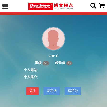
zurui
等级
经验值
V
1
13
个人网站：
个人简介：
关注
发私信
送积分