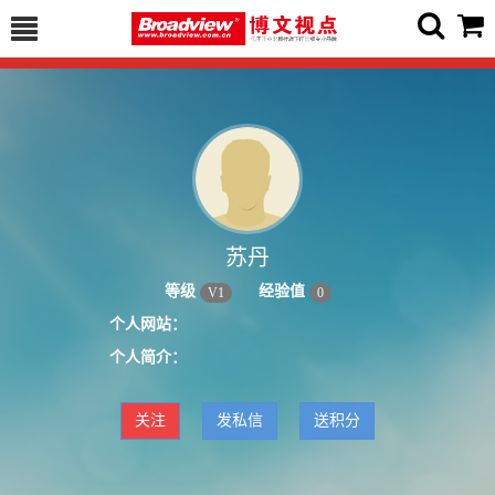
苏丹
等级
经验值
V
1
0
个人网站：
个人简介：
关注
发私信
送积分