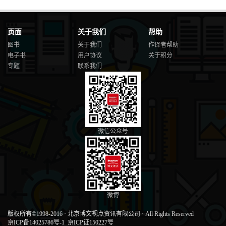
页面
关于我们
帮助
图书
关于我们
作译者帮助
电子书
用户协议
关于积分
专题
联系我们
微信公众号
微博
版权所有©1998-2016
·
北京博文视点资讯有限公司
·
All Rights Reserved
京ICP备14025786号-1
京ICP证150227号