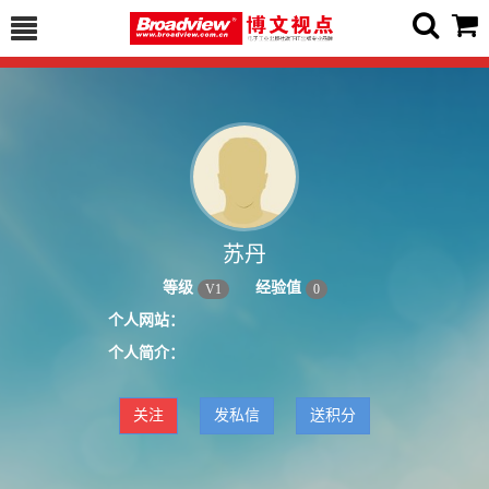
苏丹
等级
经验值
V
1
0
个人网站：
个人简介：
关注
发私信
送积分