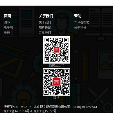
页面
关于我们
帮助
图书
关于我们
作译者帮助
电子书
用户协议
关于积分
专题
联系我们
微信公众号
微博
版权所有©1998-2016
·
北京博文视点资讯有限公司
·
All Rights Reserved
京ICP备14025786号-1
京ICP证150227号