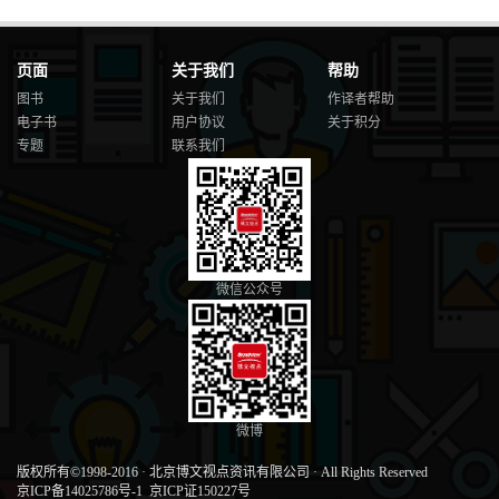
页面
关于我们
帮助
图书
关于我们
作译者帮助
电子书
用户协议
关于积分
专题
联系我们
微信公众号
微博
版权所有©1998-2016
·
北京博文视点资讯有限公司
·
All Rights Reserved
京ICP备14025786号-1
京ICP证150227号