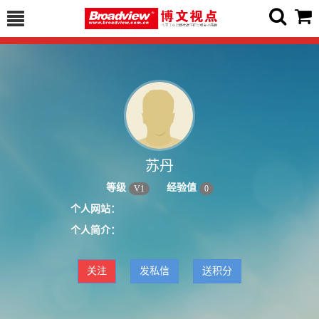
苏丹
等级
经验值
V
1
0
个人网站：
个人简介：
关注
发私信
送积分