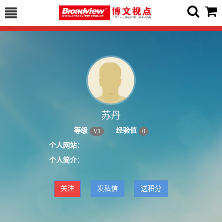
苏丹
等级
经验值
V
1
0
个人网站：
个人简介：
关注
发私信
送积分