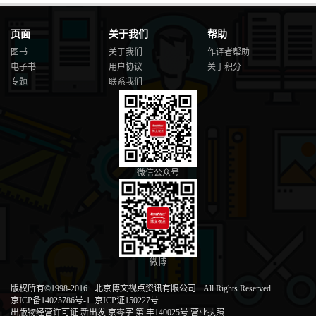
页面
关于我们
帮助
图书
关于我们
作译者帮助
电子书
用户协议
关于积分
专题
联系我们
微信公众号
微博
版权所有©1998-2016
·
北京博文视点资讯有限公司
·
All Rights Reserved
京ICP备14025786号-1
京ICP证150227号
出版物经营许可证 新出发 京零字 第 丰140025号
营业执照