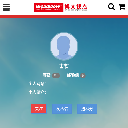
唐韧
等级
经验值
V
1
0
个人网站：
个人简介：
关注
发私信
送积分