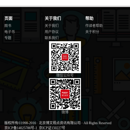
页面
关于我们
帮助
图书
关于我们
作译者帮助
电子书
用户协议
关于积分
专题
联系我们
微信公众号
微博
版权所有©1998-2016
·
北京博文视点资讯有限公司
·
All Rights Reserved
京ICP备14025786号-1
京ICP证150227号