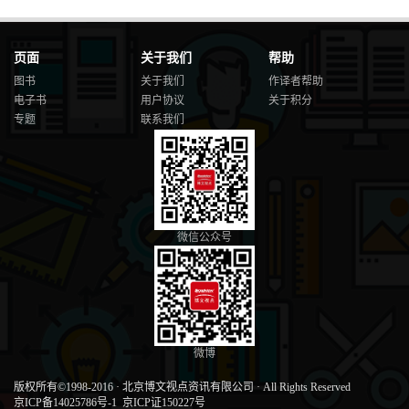
页面
关于我们
帮助
图书
关于我们
作译者帮助
电子书
用户协议
关于积分
专题
联系我们
微信公众号
微博
版权所有©1998-2016
·
北京博文视点资讯有限公司
·
All Rights Reserved
京ICP备14025786号-1
京ICP证150227号