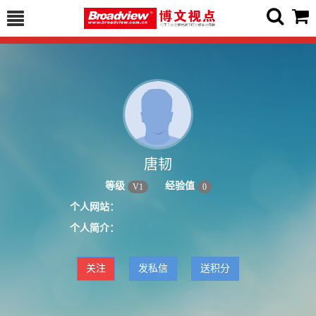
唐韧
等级
经验值
V
1
0
个人网站：
个人简介：
关注
发私信
送积分