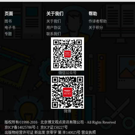
页面
关于我们
帮助
图书
关于我们
作译者帮助
电子书
用户协议
关于积分
专题
联系我们
微信公众号
微博
版权所有©1998-2016
·
北京博文视点资讯有限公司
·
All Rights Reserved
京ICP备14025786号-1
京ICP证150227号
出版物经营许可证 新出发 京零字 第 丰140025号
营业执照