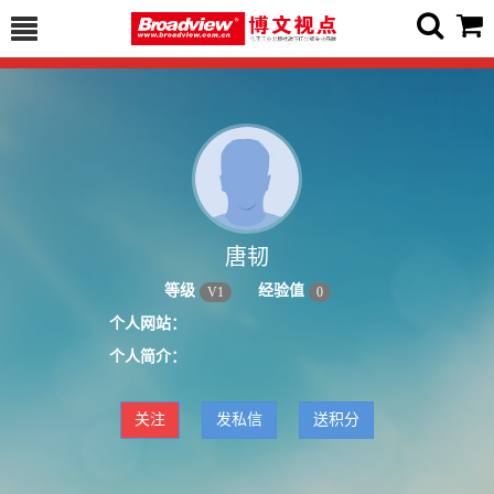
唐韧
等级
经验值
V
1
0
个人网站：
个人简介：
关注
发私信
送积分