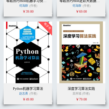
零起点Python机器学习快速入门
零起点Python足彩大数据与机器学习实盘分析
何海群
(作者)
何海群
(作者)
￥39.00
￥69.00
Python机器学习算法
深度学习算法实践
赵志勇
(作者)
吴岸城 (作者)
￥49.00
￥79.00