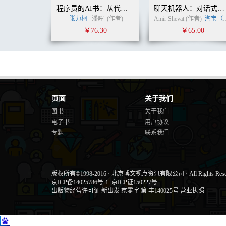
4.2.1 评测方式 ...................................................................
程序员的AI书：从代码开始
聊天机器人：对话式体验产品设计
4.2.2 评测对象 ...................................................................
张力柯
潘晖
(作者)
Amir Shevat (作者)
淘宝（中国）软件有限公司
4.2.3 深度学习框架评测 .........................................................
￥76.30
￥65.00
4.2.4 小结 ........................................................................
4.3 深度学习框架快速上手 .....................................................
4.3.1 符号主义 ...................................................................
4.3.2 MNIST ....................................................................
4.3.3 Keras 完成逻辑分类 ......................................................
4.3.4 回顾 ........................................................................
4.4 Caffe 实现逻辑分类模型 ...................................................
页面
关于我们
4.4.1 Caffe 训练MNIST 概览 ..................................................
图书
关于我们
4.4.2 Caffe 简介 ................................................................
电子书
用户协议
4.4.3 准备数据集 .................................................................
专题
联系我们
4.4.4 准备模型 ...................................................................
4.4.5 模型训练流程 ..............................................................
4.4.6 使用模型 ...................................................................
4.4.7 Caffe 的Python 接口 ....................................................
版权所有©1998-2016
·
北京博文视点资讯有限公司
·
All Rights Res
4.4.8 回顾 ........................................................................
京ICP备14025786号-1
京ICP证150227号
第5 章 深层学习模型 .........................................................
出版物经营许可证 新出发 京零字 第 丰140025号
营业执照
5.1 解密生物智能 ................................................................
5.1.1 实验一：大脑的材料 .......................................................
5.1.2 实验二：探索脑皮层的功能区域 ..........................................