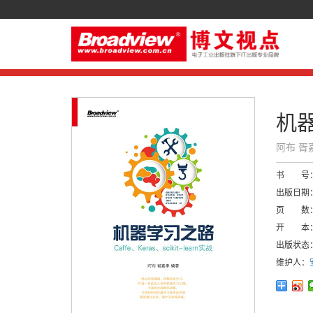
机器
阿布 胥
书 号
出版日期
页 数
开 本
出版状态
维护人：