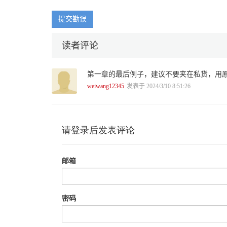
2.4.2 线性回归 ...................................................................
2.4.3 波士顿房价预测.............................................................
提交勘误
2.4.4 泰坦尼克号生存预测：回归预测特征年龄Age ............................
2.4.5 线性模型与非线性模型 .....................................................
读者评论
2.4.6 回顾 ........................................................................
2.5 决策树模型 ...................................................................
2.5.1 信息与编码 .................................................................
第一章的最后例子，建议不要夹在私货，用
2.5.2 决策树 ......................................................................
2.5.3 对比线性模型和决策树模型的表现 ........................................
weiwang12345
发表于 2024/3/10 8:51:26
2.5.4 回顾 ........................................................................
2.6 模型融合 .....................................................................
2.6.1 融合成群体（Ensamble） .................................................
2.6.2 Bagging：随机森林（Random Forest） ................................
目录 ∣ VII
2.6.3 Boosting：GBDT .........................................................
2.6.4 Stacking ...................................................................
2.6.5 泰坦尼克号生存预测：小结 ................................................
2.6.6 回顾 ........................................................................
第3 章 实战：股票量化 .......................................................
3.1 第一步：构造童话世界 ......................................................
3.1.1 股票是什么 .................................................................
3.1.2 当机器学习与量化交易走在一起 ...........................................