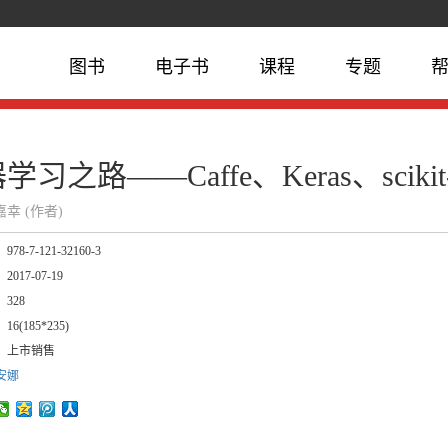
图书
电子书
课程
专题
学习之路——Caffe、Keras、scikit-
嘉幸 (作者)
：
978-7-121-32160-3
：
2017-07-19
：
328
：
16(185*235)
：
上市销售
安娜