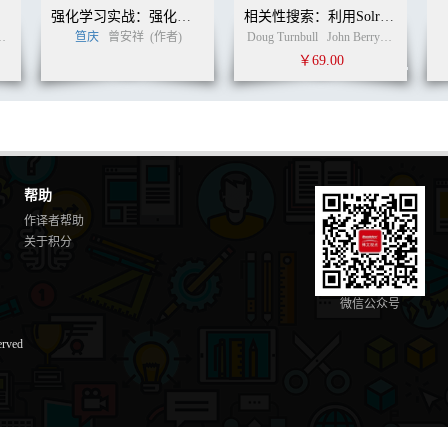
........................................................... 130
强化学习实战：强化学习在阿里的技术演进和业务创新
相关性搜索：利用Solr与Elasticsearch创建智能应用
........................................................... 131
笪庆
曾安祥
(译者)
(作者)
Doug Turnbull
John Berryman
(作者)
...................................................... 131
￥69.00
.............................................................. 135
....................................... 135
........................................................... 135
.............................................................. 136
...................................................... 138
.............................................................. 141
........................................ 141
帮助
.................................................... 142
作译者帮助
............................................................. 144
关于积分
......................................................... 145
........................................................... 146
........................................................ 149
微信公众号
........................................................... 149
....................................................... 150
erved
.............................................................. 151
....................... 152
............................................ 154
.................................................... 154
............................................. 156