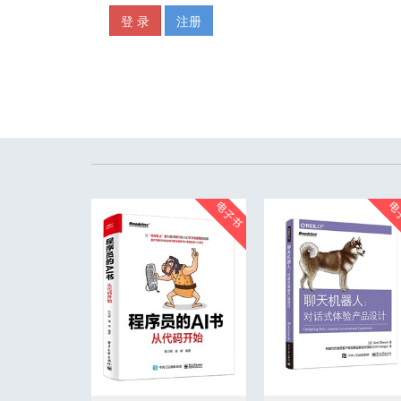
3.1.3 构造一个童话世界 ..........................................................
3.1.4 回顾 ........................................................................
3.2 第二步：应用机器学习 .....................................................
3.2.1 构建特征数据 ..............................................................
3.2.2 回归预测股票价格 .........................................................
3.2.3 分类预测股票涨跌 .........................................................
3.2.4 通过决策树分类，绘制决策图 .............................................
3.2.5 回顾 ........................................................................
3.3 第三步：在真实世界应用机器学习 ........................................
3.3.1 回测 ........................................................................
3.3.2 基于特征的交易预测 .......................................................
3.3.3 破灭的童话——真实世界的机器学习 .....................................
第二篇 深度学习篇
第4 章 深度学习：背景和工具 ..............................................
4.1 背景 ..........................................................................
4.1.1 人工智能——为机器赋予人的智能 ........................................
4.1.2 图灵测试 ...................................................................
4.1.3 强人工智能 vs 弱人工智能 ...............................................
4.1.4 机器学习和深度学习 .......................................................
4.1.5 过度的幻想 .................................................................
4.1.6 回顾 ........................................................................
VIII ∣ 机器学习之路——Caffe、Keras、scikit-learn 实战
4.2 深度学习框架简介 ..........................................................