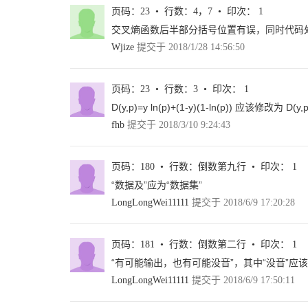
1.4 逻辑分类II：线性分类模型 .................................................
页码：23 • 行数：4，7 • 印次： 1
1.4.1 寻找模型的权重.............................................................
交叉熵函数后半部分括号位置有误，同时代码
VI ∣ 机器学习之路——Caffe、Keras、scikit-learn 实战
Wjize
提交于 2018/1/28 14:56:50
1.4.2 去均值和归一化.............................................................
1.4.3 实现 ........................................................................
1.4.4 回顾 ........................................................................
页码：23 • 行数：3 • 印次： 1
第2 章 机器学习进阶 ..........................................................
D(y,p)=y ln(p)+(1-y)(1-ln(p)) 应该修改为 D(y,p)
2.1 特征工程 .....................................................................
2.1.1 泰坦尼克号生存预测 .......................................................
fhb
提交于 2018/3/10 9:24:43
2.1.2 两类特征 ...................................................................
2.1.3 构造非线性特征.............................................................
2.1.4 回顾 ........................................................................
页码：180 • 行数：倒数第九行 • 印次： 1
2.2 调试模型 .....................................................................
“数据及”应为“数据集”
2.2.1 模型调试的目标.............................................................
LongLongWei11111
提交于 2018/6/9 17:20:28
2.2.2 调试模型 ...................................................................
2.2.3 回顾 ........................................................................
2.3 分类模型评估指标 ...........................................................
页码：181 • 行数：倒数第二行 • 印次： 1
2.3.1 混淆矩阵系指标.............................................................
2.3.2 评估曲线 ...................................................................
“有可能输出，也有可能没音”，其中“没音”应该
2.3.3 回顾 ........................................................................
LongLongWei11111
提交于 2018/6/9 17:50:11
2.4 回归模型 .....................................................................
2.4.1 回归与分类 .................................................................