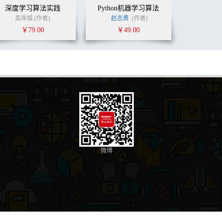
深度学习算法实践
Python机器学习算法
莫映
蔡宇飞
吴岸城 (作者)
殷志勇
(译者)
赵志勇
(作者)
￥79.00
￥49.00
微博