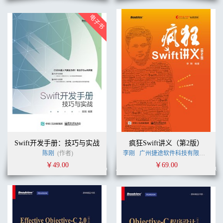
Swift开发手册：技巧与实战
疯狂Swift讲义（第2版）
陈刚
(作者)
李刚
广州捷途软件科技有限公司
李
￥49.00
￥69.00