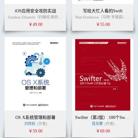
iOS应用安全攻防实战
写给大忙人看的Swift
Jonathan Zdziarski（约翰坦.斯的扎斯克） (作者)
肖梓航
(译者)
Matt Henderson（马特·亨德森）,Dave Wood（戴夫·伍德） (作者)
￥49.00
￥55.00
OS X系统管理和部署
Swifter（第2版）:100个Swift 2 开发必备Tip
刘铁松
(作者)
晁岳攀
(作者)
￥59.00
￥69.00