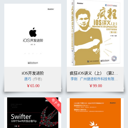
iOS开发进阶
疯狂iOS讲义（上）（第2版）——Objective-C 2.0与iPhone/iPad应用开发基础(含CD光盘1张)
唐巧
(作者)
李刚
广州捷途软件科技有限公司
李
￥65.00
￥99.00