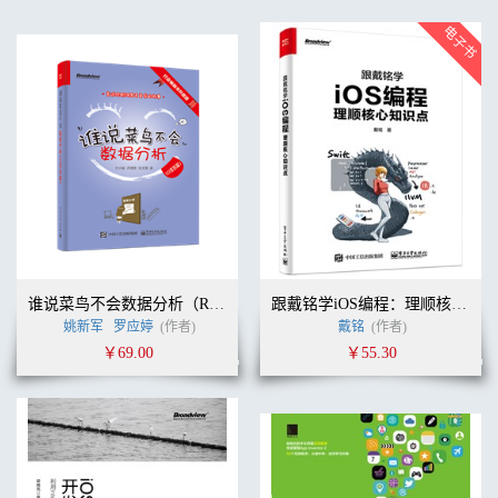
谁说菜鸟不会数据分析（R语言篇）
跟戴铭学iOS编程：理顺核心知识点
姚新军
罗应婷
(作者)
戴铭
(作者)
￥69.00
￥55.30