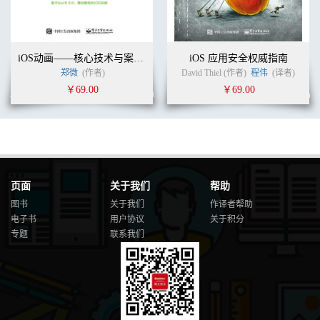
iOS动画——核心技术与案例实战
iOS 应用安全权威指南
郑微
(作者)
David Thiel (作者)
程伟
(译者)
￥69.00
￥69.00
页面
关于我们
帮助
图书
关于我们
作译者帮助
电子书
用户协议
关于积分
专题
联系我们