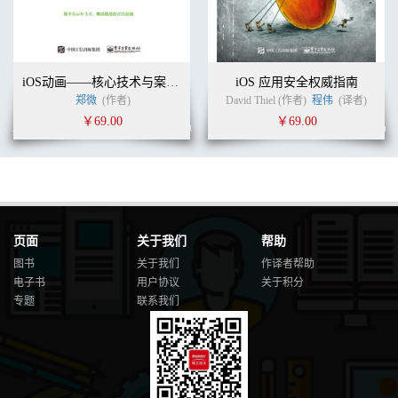
iOS动画——核心技术与案例实战
iOS 应用安全权威指南
郑微
(作者)
David Thiel (作者)
程伟
(译者)
￥69.00
￥69.00
页面
关于我们
帮助
图书
关于我们
作译者帮助
电子书
用户协议
关于积分
专题
联系我们