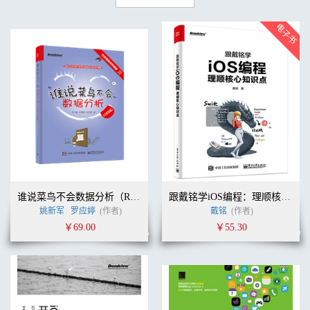
谁说菜鸟不会数据分析（R语言篇）
跟戴铭学iOS编程：理顺核心知识点
姚新军
罗应婷
(作者)
戴铭
(作者)
￥69.00
￥55.30