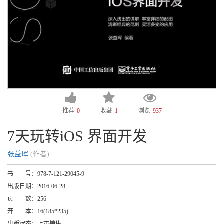
推荐
0
收藏
1
浏览
937
7天玩转iOS 界面开发
张益珲
(作者)
书 号：
978-7-121-29045-9
出版日期：
2016-06-28
页 数：
256
开 本：
16(185*235)