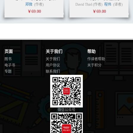
郑微
(作者)
David Thiel (作者)
程伟
(译者)
￥69.00
￥69.00
页面
关于我们
帮助
图书
关于我们
作译者帮助
电子书
用户协议
关于积分
专题
联系我们
微信公众号