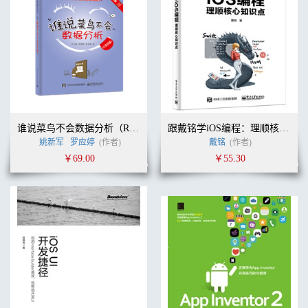
谁说菜鸟不会数据分析（R语言篇）
跟戴铭学iOS编程：理顺核心知识点
姚新军
罗应婷
(作者)
戴铭
(作者)
￥69.00
￥55.30