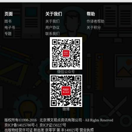
页面
关于我们
帮助
图书
关于我们
作译者帮助
电子书
用户协议
关于积分
专题
联系我们
微信公众号
微博
版权所有©1998-2016
·
北京博文视点资讯有限公司
·
All Rights Reserved
京ICP备14025786号-1
京ICP证150227号
出版物经营许可证 新出发 京零字 第 丰140025号
营业执照