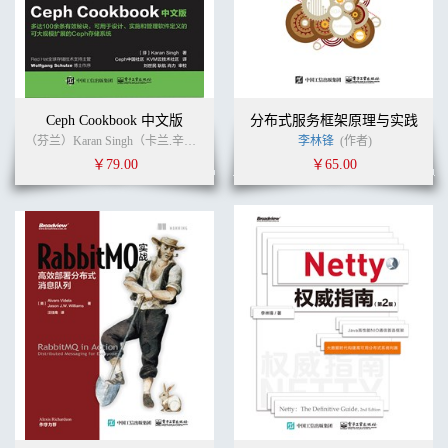
Ceph Cookbook 中文版
分布式服务框架原理与实践
（芬兰）Karan Singh（卡兰.辛格） (作者)
刘世民
(译者)
李林锋
(作者)
￥79.00
￥65.00