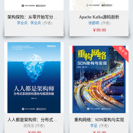
架构探险：从零开始写分布式服务框架
Apache Kafka源码剖析
李业兵
李业兵
(作者)
徐郡明
(作者)
￥89.00
人人都是架构师：分布式系统架构落地与瓶颈突破
重构网络：SDN架构与实现
高翔龙 (作者)
李呈
(作者)
￥69.00
￥45.00