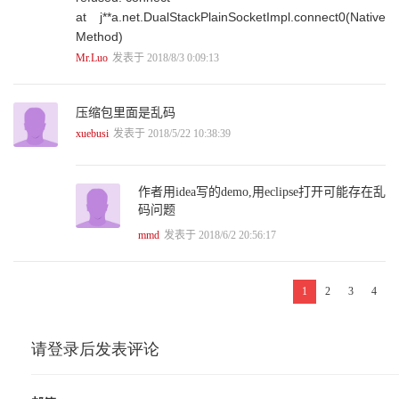
4.3 Spring框架对于已有RPC框架集成的支持 127
at j**a.net.DualStackPlainSocketImpl.connect0(Native
4.3.1 Spring支持集成RPC框架介绍 127
Method)
4.3.2 基于RmiProxyFactoryBean 实现RMI与Spring的集成 128
Mr.Luo
发表于 2018/8/3 0:09:13
4.3.3 基于HttpInvokerProxyFactoryBean实现HTTP Invoker与Spring的
集成 131
4.3.4 基于HessianProxyFactoryBean实现Hessian与Spring的集成 133
压缩包里面是乱码
4.4 实现自定义服务框架与Spring的集成 136
xuebusi
发表于 2018/5/22 10:38:39
4.4.1 实现远程服务的发布 136
4.4.2 实现远程服务的引入 144
4.5 在Spring中定制自己的XML标签 150
4.6 本章小结 158
作者用idea写的demo,用eclipse打开可能存在乱
第5章 分布式服务框架注册中心 159
码问题
5.1 服务注册中心介绍 159
mmd
发表于 2018/6/2 20:56:17
5.2 ZooKeeper实现服务的注册中心原理 161
5.2.1 ZooKeeper介绍 161
5.2.2 部署ZooKeeper 161
1
2
3
4
5.2.3 ZkClient使用介绍 164
5.2.4 ZooKeeper实现服务注册中心 173
5.3 集成ZooKeeper实现自己的服务注册与发现 175
5.3.1 服务注册中心服务提供方 175
5.3.2 服务注册中心服务消费方 176
5.3.3 服务注册中心实现 178