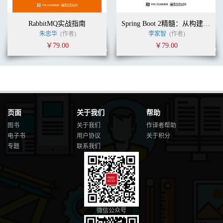
RabbitMQ实战指南
Spring Boot 2精髓：从构建小系统到架构分布式大系统
朱忠华
(作者)
李家智
(作者)
￥79.00
￥79.00
页面
关于我们
帮助
图书
关于我们
作译者帮助
电子书
用户协议
关于积分
专题
联系我们
微信公众号