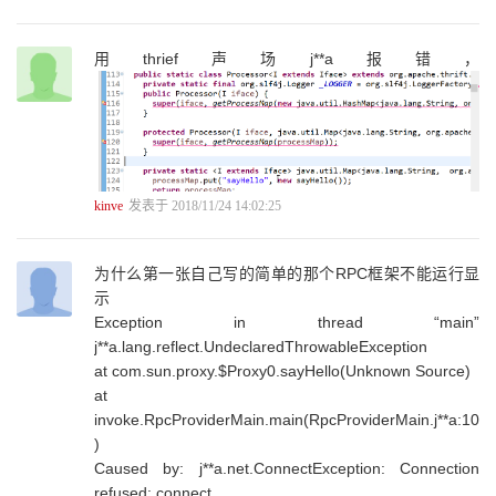
3.4 JSON序列化框架介绍 82
3.5 Hessian序列化框架介绍 87
用thrief声场j**a报错，
3.6 protobuf序列化框架介绍 88
3.7 protostuff序列化框架介绍 93
3.8 Thrift序列化框架介绍 98
3.9 Avro序列化框架介绍 100
3.9.1 Avro介绍 100
3.9.2 Avro IDL语言介绍 101
3.9.3 Schema定义介绍 103
kinve
发表于 2018/11/24 14:02:25
3.9.4 Maven配置及使用IDL与Schema自动生成代码 103
3.9.5 Avro序列化/反序列化实现 105
3.10 JBoss Marshalling序列化框架介绍 110
为什么第一张自己写的简单的那个RPC框架不能运行显
3.11 序列化框架的选型 112
示
3.12 实现自己的序列化工具引擎 113
Exception in thread “main”
3.13 本章小结 118
j**a.lang.reflect.UndeclaredThrowableException
第4章 实现分布式服务框架服务的发布与引入 119
at com.sun.proxy.$Proxy0.sayHello(Unknown Source)
4.1 Spring Framework框架概述 119
at
4.1.1 Spring Framework介绍 119
invoke.RpcProviderMain.main(RpcProviderMain.j**a:10
4.1.2 Spring Framework周边生态项目介绍 121
4.2 FactoryBean的秘密 122
)
4.2.1 FactoryBean的作用及使用场景 123
Caused by: j**a.net.ConnectException: Connection
4.2.2 FactoryBean实现原理及示例说明 124
refused: connect