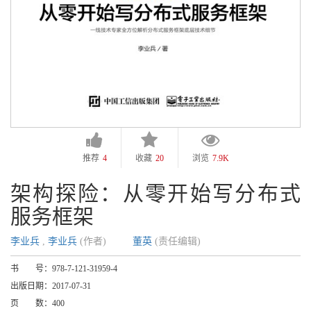
推荐
4
收藏
20
浏览
7.9K
架构探险：从零开始写分布式
服务框架
李业兵
,
李业兵
(作者)
董英
(责任编辑)
书 号：
978-7-121-31959-4
出版日期：
2017-07-31
页 数：
400