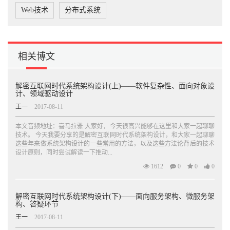
7.3 实现自己的软负载机制 355
Web技术
分布式系统
7.4 软负载在分布式服务框架中的应用 357
7.5 本章小结 361
第8章 分布式服务框架服务治理 362
8.1 服务治理介绍 362
相关博文
8.2 服务治理的简单实现 364
8.2.1 服务分组路由实现 364
8.2.2 简单服务依赖关系分析实现 374
解密互联网时代系统架构设计(上)——软件复杂性、面向对象设
8.2.3 服务调用链路跟踪实现原理 380
计、领域驱动设计
8.3 本章小结 380
王一
2017-08-11
附录A 如何配置运行本书完成的分布式服务框架 381
本文音频地址：喜马拉雅 大家好，今天很高兴能够在这里和大家一起聊聊
技术。 今天我要分享的是解密互联网时代系统架构设计，和大家一起聊聊
这些年来做系统架构设计的一些常用的方法，以及这些方法论背后的技术
设计原则，同时尝试解读一下推动...
1612
0
0
0
解密互联网时代系统架构设计(下)——面向服务架构、微服务架
构、答疑环节
王一
2017-08-11