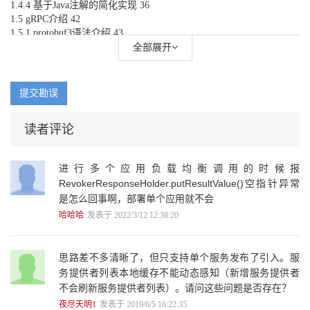
1.4.4 基于Java注解的简化实现 36
1.5 gRPC介绍 42
1.5.1 protobuf3语法介绍 43
1.5.2 gRPC使用示例 45
全部展开
1.6 HTTP Client介绍 53
1.6.1 构建HttpClient对象 54
1.6.2 构建URI对象 55
提交勘误
1.6.3 构建请求对象（HttpGet、HttpPost） 56
1.6.4 HttpClient发起调用及获取调用返回结果 56
读者评论
1.7 实现自己的RPC框架 61
1.8 RPC框架与分布式服务框架的区别 68
1.9 本章小结 68
进行多个应用负载均衡调用的时候报
第2章 分布式服务框架总体架构与功能 69
RevokerResponseHolder.putResultValue()空指针异常
2.1 面向服务的体系架构（SOA） 69
是怎么回事啊，部署单个应用就不会
2.1.1 面向服务架构范式 69
2.1.2 服务拆分原则 71
哈哈哈
发表于 2022/3/12 12:38:20
2.2 分布式服务框架现实需求 72
2.3 分布式服务框架总体架构及所需的技术概述 72
2.4 本章小结 74
思路差不多清晰了，但只支持单个服务发布了引入。服
第3章 分布式服务框架序列化与反序列化实现 75
务提供者列表本地缓存不能动态感知（新增服务提供者
3.1 序列化原理及常用的序列化介绍 75
不会刷新服务提供者列表）。请问这些问题是否存在？
3.2 Java默认的序列化 77
夜尽天明1
发表于 2019/6/5 16:22:35
3.3 XML序列化框架介绍 80