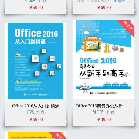
陈锡卢
(作者)
方骥 （@Excel大全）
罗应婷
姚新
￥59.80
￥69.90
Office 2016从入门到精通
Office 2016商务办公从新手到高手
罗亮
(作者)
胡子平
(作者)
￥59.00
￥39.80