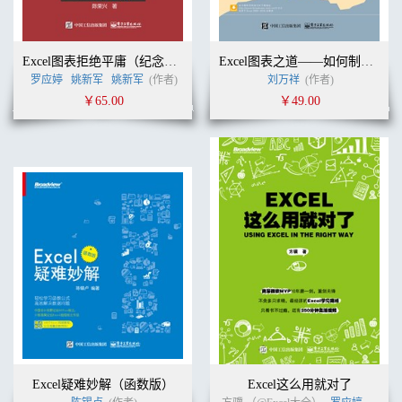
Excel图表拒绝平庸（纪念版）
Excel图表之道——如何制作专业有效的商务图表（典藏版）
罗应婷
姚新军
姚新军
(作者)
刘万祥
(作者)
￥65.00
￥49.00
Excel疑难妙解（函数版）
Excel这么用就对了