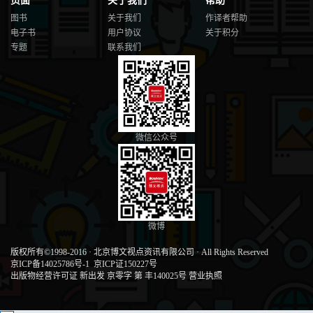
页面
关于我们
帮助
图书
关于我们
作译者帮助
电子书
用户协议
关于积分
专题
联系我们
微信公众号
微博
版权所有©1998-2016
·
北京博文视点资讯有限公司
·
All Rights Reserved
京ICP备14025786号-1
京ICP证150227号
出版物经营许可证 新出发 京零字 第 丰140025号
营业执照