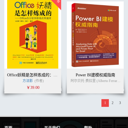
Office妖精是怎样炼成的：Office办公软件职场应用速成（双色）
Power BI建模权威指南
方洁影
(作者)
阿尔贝托·费拉里 (Alberto Ferrari)
马尔·
￥39.00
1
2
3