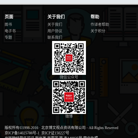
页面
关于我们
帮助
图书
关于我们
作译者帮助
电子书
用户协议
关于积分
专题
联系我们
微信公众号
微博
版权所有©1998-2016
·
北京博文视点资讯有限公司
·
All Rights Reserved
京ICP备14025786号-1
京ICP证150227号