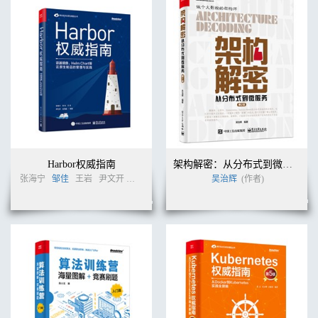
Harbor权威指南
架构解密：从分布式到微服务（第2版）
张海宁
邹佳
王岩
尹文开
任茂盛 等
(作者)
吴治辉
(作者)