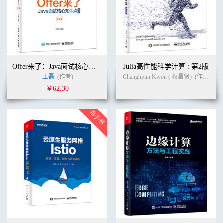
Offer来了：Java面试核心知识点精讲（原理篇）
Julia高性能科学计算 : 第2版
王磊
(作者)
Changhyun Kwon ( 权昌贤)
(作者)
徐
￥62.30