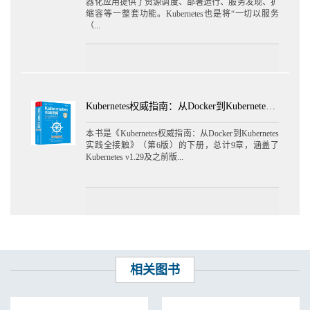
器化应用提供了资源调度、部署运行、服务发现、扩
7.5.4 与AWS ECR之间的内容复制 236
缩容等一整套功能。Kubernetes也是将“一切以服务
（...
7.5.5 与GCR之间的内容复制 236
7.5.6 与Helm Hub之间的内容复制 237
7.6 典型使用场景 238
7.6.1 Artifact的分发 238
7.6.2 双向同步 239
7.6.3 DevOps镜像流转 240
Kubernetes权威指南：从Docker到Kubernetes实践全接触（第6版）（下）
7.6.4 其他场景 241
本书是《Kubernetes权威指南：从Docker到Kubernetes
第8章 高级管理功能 242
实践全接触》（第6版）的下册，总计9章，涵盖了
8.1 资源配额管理 242
Kubernetes v1.29及之前版...
8.1.1 基本原理 242
8.1.2 设置项目配额 247
8.1.3 设置系统配额 247
8.1.4 配额的使用 249
8.1.5 配额超限的提示 252
8.2 垃圾回收 253
8.2.1 基本原理 253
8.2.2 触发方式 256
相关图书
8.2.3 垃圾回收的执行 257
8.3 不可变Artifact 258
8.3.1 基本原理 259