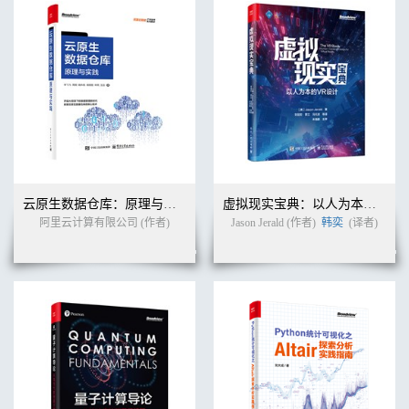
8.3.2 设置不可变Artifact的规则 260
8.3.3 使用不可变Artifact的规则 262
8.4 Artifact保留策略 263
8.4.1 基本原理 263
8.4.2 设置保留策略 265
8.4.3 模拟运行保留策略 269
8.4.4 触发保留策略 271
8.5 Webhook 272
8.5.1 基本原理 273
8.5.2 设置Webhook 276
8.5.3 与其他系统的交互 280
云原生数据仓库：原理与实践
虚拟现实宝典：以人为本的VR设计
8.6 多语言支持 284
阿里云计算有限公司 (作者)
Jason Jerald (作者)
韩奕
(译者)
8.7 常见问题 286
第9章 生命周期管理 288
9.1 备份与恢复 288
9.1.1 数据备份 288
9.1.2 Harbor的恢复 290
9.1.3 基于Helm的备份与恢复 291
9.1.4 基于镜像复制的备份和恢复 292
9.2 版本升级 295
9.2.1 数据迁移 296