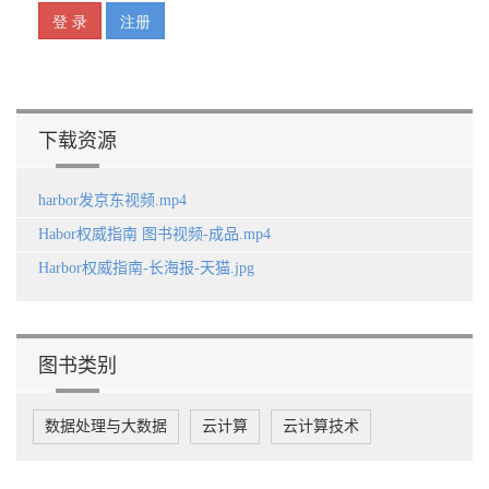
2.2.3 可选组件 63
第3章 安装Harbor 65
3.1 在单机环境下安装Harbor 65
3.1.1 基本配置 66
3.1.2 离线安装 74
下载资源
3.1.3 在线安装 76
3.1.4 源码安装 77
3.2 通过Helm Chart安装Harbor 80
harbor发京东视频.mp4
3.2.1 获取Helm Chart 80
3.2.2 配置Helm Chart 81
Habor权威指南 图书视频-成品.mp4
3.2.3 安装Helm Chart 95
Harbor权威指南-长海报-天猫.jpg
3.3 高可用方案 96
3.3.1 基于Harbor Helm Chart的高可用方案 96
3.3.2 多Kubernetes集群的高可用方案 99
3.3.3 基于离线安装包的高可用方案 101
3.4 存储系统配置 105
图书类别
3.4.1 AWS的Amazon S3 106
3.4.2 网络文件系统NFS 108
3.4.3 阿里云的对象存储OSS 108
数据处理与大数据
云计算
云计算技术
3.5 Harbor初体验 110
3.5.1 管理控制台 110