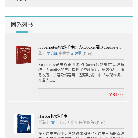
5.2.1 本地数据库认证 153
5.2.2 LDAP认证 154
5.2.3 OIDC认证 159
5.3 访问控制与授权 169
同系列书
5.3.1 基于角色的访问策略 169
5.3.2 用户与分组 170
5.4 机器人账户 173
Kubernetes权威指南：从Docker到Kubernetes实践全接触（第4版）
5.5 常见问题 175
龚正
吴治辉
崔秀龙
闫健勇
(作者)
第6章 安全策略 177
Kubernetes是由谷歌开源的Docker容器集群管理系
6.1 可信内容分发 177
统，为容器化的应用提供了资源调度、部署运行、服
6.1.1 TUF与Notary 178
务发现、扩容及缩容等一整套功能。本书从架构师、
6.1.2 内容信任 182
开发人员...
6.1.3 Helm 2 Chart签名 186
6.2 插件化的漏洞扫描 188
￥84.00
6.2.1 整体设计 190
6.2.2 扫描器管理 192
6.2.3 扫描API规范 193
6.2.4 扫描管理 197
Harbor权威指南
6.2.5 异步扫描任务 201
张海宁
邹佳
王岩
尹文开
任茂盛 等
(作者)
6.2.6 与扫描相关的API 202
6.3 使用漏洞扫描功能 207
在云原生生态中，容器镜像和其他云原生制品的管理