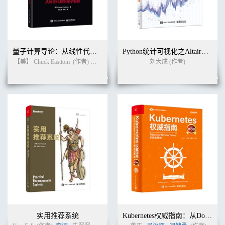
9.2.2 升级Harbor 299
9.3 系统排错方法 300
9.4 常见问题 305
9.4.1 配置文件不生效 305
9.4.2 Docker重启后Harbor无法启动 305
9.4.3 在丢失secret key的情况下删除已签名的镜像 306
量子计算导论：从线性代数到量子编程
Python统计可视化之Altair探索分析实践指南
9.4.4 丢失了系统管理员admin的密码 307
【美】 Chuck Easttom
(作者)
王仁强
吴铭
(译者)
刘大成 (作者)
第10章 API的使用方法 308
10.1 API概述 308
10.1.1 核心管理API概述 309
10.1.2 Registry API概述 313
10.2 核心管理API 315
10.2.1 用户管理API 315
10.2.2 项目管理API 317
10.2.3 仓库管理API 319
10.2.4 Artifact管理API 319
10.2.5 远程复制API 322
10.2.6 扫描API 324
10.2.7 垃圾回收API 326
10.2.8 项目配额API 327
10.2.9 Tag保留API 328
实用推荐系统
Kubernetes权威指南：从Docker到Kubernetes实践全接触（第5版）
10.2.10 不可变Artifact API 329