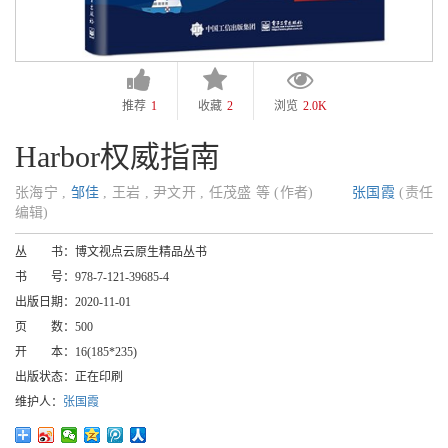
推荐
1
收藏
2
浏览
2.0K
Harbor权威指南
张海宁 ,
邹佳
, 王岩 , 尹文开 , 任茂盛 等 (作者)
张国霞
(责任
编辑)
丛 书：
博文视点云原生精品丛书
书 号：
978-7-121-39685-4
出版日期：
2020-11-01
页 数：
500
开 本：
16(185*235)
出版状态：
正在印刷
维护人：
张国霞