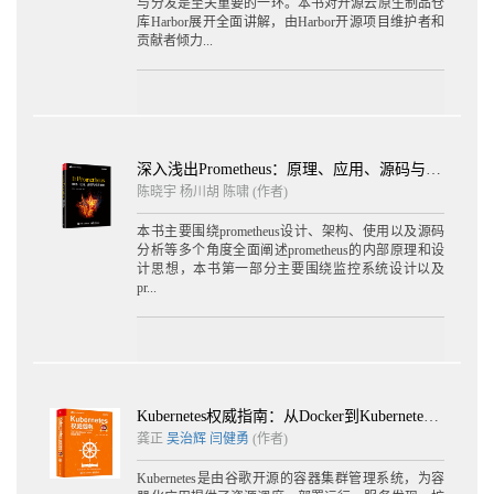
与分发是至关重要的一环。本书对开源云原生制品仓
6.3.1 系统扫描器 207
库Harbor展开全面讲解，由Harbor开源项目维护者和
6.3.2 项目扫描器 209
贡献者倾力...
6.3.3 项目漏洞扫描 210
6.3.4 全局漏洞扫描 213
6.3.5 自动扫描 214
6.3.6 与漏洞关联的部署安全策略 214
6.3.7 已支持的插件化扫描器 216
6.4 常见问题 218
深入浅出Prometheus：原理、应用、源码与拓展详解
陈晓宇
杨川胡
陈啸
(作者)
第7章 内容的远程复制 220
7.1 基本原理 220
本书主要围绕prometheus设计、架构、使用以及源码
7.2 设置Artifact仓库服务 223
分析等多个角度全面阐述prometheus的内部原理和设
计思想，本书第一部分主要围绕监控系统设计以及
7.3 复制策略 225
pr...
7.3.1 复制模式 225
7.3.2 过滤器 225
7.3.3 触发方式 226
7.3.4 创建复制策略 228
7.3.5 执行复制策略 229
7.4 Harbor实例之间的内容复制 231
Kubernetes权威指南：从Docker到Kubernetes实践全接触（第5版）
7.5 与第三方仓库服务之间的内容复制 232
龚正
吴治辉
闫健勇
(作者)
7.5.1 与Docker Hub之间的内容复制 233
7.5.2 与Docker Registry之间的内容复制 234
Kubernetes是由谷歌开源的容器集群管理系统，为容
7.5.3 与阿里云镜像仓库之间的内容复制 235