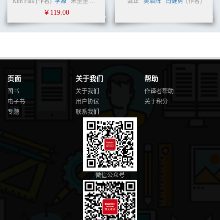
Kim Falk (作者)
李源
朱罡罡
温睿
(译者)
龚正
吴治辉
闫健勇
(作者)
10.2.11 Webhook API 330
￥119.00
10.2.12 系统服务API 331
10.2.13 API控制中心 332
10.3 Registry API 336
10.3.1 Base API 337
10.3.2 Catalog API 337
10.3.3 Tag API 337
10.3.4 Manifest API 338
页面
关于我们
帮助
10.3.5 Blob API 338
图书
关于我们
作译者帮助
10.4 API编程实例 339
电子书
用户协议
关于积分
10.5 小结 340
专题
联系我们
第11章 异步任务系统 341
11.1 系统设计 341
11.1.1 基本架构 342
11.1.2 任务编程模型 350
11.1.3 任务执行模型 353
11.1.4 任务执行流程解析 354
微信公众号
11.1.5 系统日志 357
11.1.6 系统配置 358
11.1.7 REST API 360
11.2 核心代码解读 364