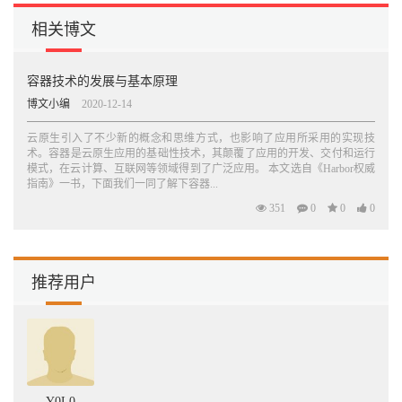
3.5.2 在Docker中使用Harbor 120
3.5.3 在Kubernetes中使用Harbor 121
相关博文
3.6 常见问题 124
第4章 OCI Artifact的管理 125
容器技术的发展与基本原理
4.1 Artifact功能的实现 125
博文小编
2020-12-14
4.1.1 数据模型 126
4.1.2 处理流程 128
云原生引入了不少新的概念和思维方式，也影响了应用所采用的实现技
4.2 镜像及镜像索引 131
术。容器是云原生应用的基础性技术，其颠覆了应用的开发、交付和运行
4.3 Helm Chart 134
模式，在云计算、互联网等领域得到了广泛应用。 本文选自《Harbor权威
4.3.1 Helm 3 135
指南》一书，下面我们一同了解下容器...
4.3.2 ChartMusuem的支持 139
351
0
0
0
4.3.3 ChartMuseum和OCI仓库的比较 141
4.4 云原生应用程序包CNAB 142
4.5 OPA Bundle 145
4.6 其他Artifact 147
推荐用户
第5章 访问控制 149
5.1 概述 149
5.1.1 认证与授权 149
5.1.2 资源隔离 150
5.1.3 客户端认证 152
5.2 用户认证 153
Y0L0